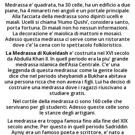
Medrassa e’ quadrata, ha 30 celle, ha un edificio a due
piane, ha 4 minareti nei angoli e un portale principale.
Alla facciata della medrassa sono dipinti ucelli e
maiali. Ucelli si chiama ‘Humo Qushi’, considera santo,
porta fortuna. Di maiali non ho nessun informazioni.
La decorazione e’ maiolica di mattoni e mosaici.
Adesso questa medrassa ci serve come un ristorante
dove c’e’ la cena con lo spettacolo folkloristico.
La Medrassa
di Kukeldash
e’ costruita nel XVI secolo
da Abdulla Khan II. In quell periodo era la piu’ grande
medrassa islamica dell’Asia Centrale. C’e’ una
leggenda di questa medrassa: come la gente locale
dice che nel periodo sheybanidi a Bukhara abitava
una persona ricca che non aveva i figli. Lui ha deciso di
costruire una medrassa dove i ragazzi riuscivano a
studiare gratis.
Nel cortile della medrassa ci sono 160 celle che
servivano per gli studenti. Adesso queste celle sono
le stanze degli artigiani.
La medrassa era troppa famosa fino alla fine del XIX
secolo anche. Per questo in quell periodo Sadriddin
Ayniy era un famoso poeta e scrittore, e’ nato a