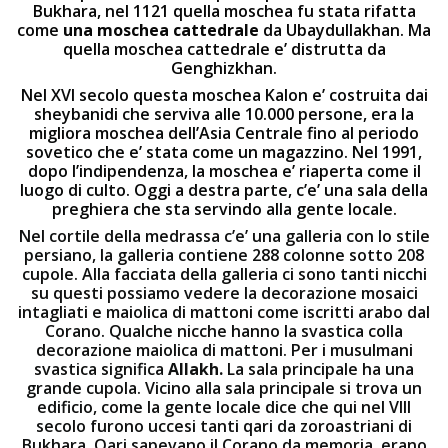
Bukhara, nel 1121 quella moschea fu stata rifatta
come
una moschea cattedrale
da Ubaydullakhan. Ma
quella moschea cattedrale e’ distrutta da
Genghizkhan.
Nel XVI secolo questa moschea Kalon e’ costruita dai
sheybanidi che serviva alle 10.000 persone, era la
migliora moschea dell’Asia Centrale fino al periodo
sovetico che e’ stata come un magazzino. Nel 1991,
dopo l’indipendenza, la moschea e’ riaperta come il
luogo di culto. Oggi a destra parte, c’e’ una sala della
preghiera che sta servindo alla gente locale.
Nel cortile della medrassa c’e’ una galleria con lo stile
persiano, la galleria contiene 288 colonne sotto 208
cupole. Alla facciata della galleria ci sono tanti nicchi
su questi possiamo vedere la decorazione mosaici
intagliati e maiolica di mattoni come iscritti arabo dal
Corano. Qualche nicche hanno la svastica colla
decorazione maiolica di mattoni. Per i musulmani
svastica significa
Allakh.
La sala principale ha una
grande cupola. Vicino alla sala principale si trova un
edificio, come la gente locale dice che qui nel VIII
secolo furono uccesi tanti qari da zoroastriani di
Bukhara. Qari sapevano il Corano da memoria, erano