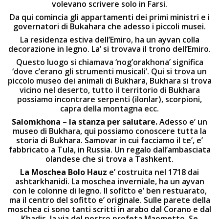
volevano scrivere solo in Farsi.
Da qui comincia gli appartamenti dei primi ministri e i
governatori di Bukahara che adesso i piccoli musei.
La residenza estiva dell’Emiro, ha un ayvan colla
decorazione in legno. La’ si trovava il trono dell’Emiro.
Questo luogo si chiamava ‘nog’orakhona’ significa
‘dove c’erano gli strumenti musicali’. Qui si trova un
piccolo museo dei animali di Bukhara, Bukhara si trova
vicino nel deserto, tutto il territorio di Bukhara
possiamo incontrare serpenti (ilonlar), scorpioni,
capra della montagna ecc.
Salomkhona – la stanza per salutare.
Adesso e’ un
museo di Bukhara, qui possiamo conoscere tutta la
storia di Bukhara. Samovar in cui facciamo il te’, e’
fabbricato a Tula, in Russia. Un regalo dall’ambasciata
olandese che si trova a Tashkent.
La Moschea
Bolo
Hauz
e’ costruita nel 1718 dai
ashtarkhanidi. La moschea inverniale, ha un ayvan
con le colonne di legno. Il sofitto e’ ben restuarato,
ma il centro del sofitto e’ originale. Sulle parete della
moschea ci sono tanti scritti in arabo dal Corano e dal
Khadis, la via del nostro profeta Maometto. Se