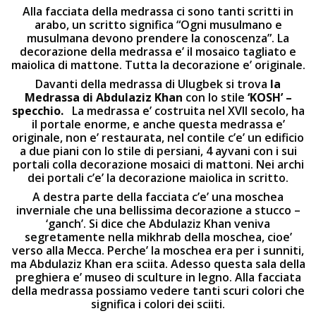
Alla facciata della medrassa ci sono tanti scritti in
arabo, un scritto significa “Ogni musulmano e
musulmana devono prendere la conoscenza”. La
decorazione della medrassa e’ il mosaico tagliato e
maiolica di mattone. Tutta la decorazione e’ originale.
Davanti della medrassa di Ulugbek si trova
la
Medrassa
di Abdulaziz Khan
con lo stile
‘KOSH’ –
specchio.
La medrassa e’ costruita nel XVII secolo, ha
il portale enorme, e anche questa medrassa e’
originale, non e’ restaurata, nel contile c’e’ un edificio
a due piani con lo stile di persiani, 4 ayvani con i sui
portali colla decorazione mosaici di mattoni. Nei archi
dei portali c’e’ la decorazione maiolica in scritto.
A destra parte della facciata c’e’ una moschea
inverniale che una bellissima decorazione a stucco –
‘ganch’. Si dice che Abdulaziz Khan veniva
segretamente nella mikhrab della moschea, cioe’
verso alla Mecca. Perche’ la moschea era per i sunniti,
ma Abdulaziz Khan era sciita. Adesso questa sala della
preghiera e’ museo di sculture in legno. Alla facciata
della medrassa possiamo vedere tanti scuri colori che
significa i colori dei sciiti.