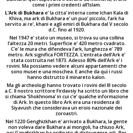
come i primi credenti all’Islam.
L’Ark di Bukhara
e’ la citta’ interna come Ichan Kala di
Khiva, ma ark di Bukhara e’ un puo’ piccolo, l’ark ha
servito ai re’, khani e agli emiri di Bukhara dal V secolo
d.C. fino al 1920.
Nel 1947 e’ stato un museo, si trova su una collina
l’altezza 20 metri. Superficie e’ 420 metro cvadrato.
C’e’ le mura che difendeva l’ark, lunghezza e’ 789
metro. Ark significa FORTEZZA. L’entrata dell’Ark e’
stata costruita nel 1873. Adesso 80% dell’Ark e’ i
rovini. Ma possiamo vedere alcuni appartamenti che
sono musei e una moschea. E anche da qui i russi
hanno distrutto il minareto kalon.
Ma gli archeologi hanno trovato i rovini del III secolo
a.C. Il nostro scrittore Firdavsiy ha scritto un libro che
si chiama ‘Shokhnoma’ in cui c’e’ qualche informazione
di Ark. In questo libro Ark era una residenza di
Siyavush che considerava un eroio nazionale dei
zoroastri.
Nel 1220 Genghizkhan e’ arrivato a Bukhara, la gente
non voleva dare Bukhara ai mongoli, ha chiuso Ark,
poi Ganghizkhan ha ordinato di distrungere ark. Per