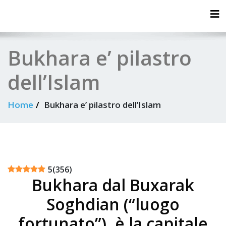
Tog
Bukhara e’ pilastro
dell’Islam
Home
Bukhara e’ pilastro dell’Islam
5
(
356
)
Bukhara dal Buxarak
Soghdian (“luogo
fortunato”), è la capitale