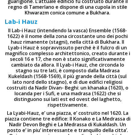
guarigione. L’attuale edificio fu costruito durante il
regno di Tamerlano e dispone di una cupola in stile
Khwarazm conica comune a Bukhara.
Lab-i Hauz
Il Lab-i Hauz (intendendo la vasca) Ensemble (1568-
1622) è il nome della zona circostante uno dei pochi
hauz rimanente (stagni), nella città di Bukhara. Il
Lyab-i Hauz è sopravvissuto perché è il fulcro di un
magnifico complesso architettonico, creato durante i
secoli 16 e 17, che non è stato significativamente
cambiato da allora. Il Lyab-i Hauz, che circonda lo
stagno su tre lati, è composto dalla Madrasa
Kukeldash (1568-1569), il più grande della città (sul
lato nord dello stagno), e di due edifici religiosi
costruiti da Nadir Divan- Beghi: un khanaka (1620), o
locanda per i Sufi, e una madrasa (1622) che si
distinguono sui lati est ed ovest del laghetto,
rispettivamente.
La Lyabi-Hauz, e’ una piazza, e’ costruito nel 1620. La
piazza contiene tre edifice: Il Konako e La Medrassa di
Nadir Devon Beghi e La Medrassa di Kukaldash. Un
posto e’ in piu’ interessante e tranquillo della citta’.