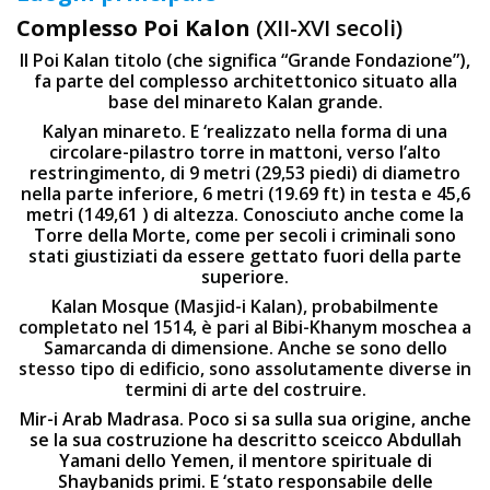
Complesso Pо
i Kа
lо
n
(XII-XVI secoli)
Il Poi Kalan titolo (che significa “Grande Fondazione”),
fa parte del complesso architettonico situato alla
base del minareto Kalan grande.
Kalyan minareto. E ‘realizzato nella forma di una
circolare-pilastro torre in mattoni, verso l’alto
restringimento, di 9 metri (29,53 piedi) di diametro
nella parte inferiore, 6 metri (19.69 ft) in testa e 45,6
metri (149,61 ) di altezza. Conosciuto anche come la
Torre della Morte, come per secoli i criminali sono
stati giustiziati da essere gettato fuori della parte
superiore.
Kalan Mosque (Masjid-i Kalan), probabilmente
completato nel 1514, è pari al Bibi-Khanym moschea a
Samarcanda di dimensione. Anche se sono dello
stesso tipo di edificio, sono assolutamente diverse in
termini di arte del costruire.
Mir-i Arab Madrasa. Poco si sa sulla sua origine, anche
se la sua costruzione ha descritto sceicco Abdullah
Yamani dello Yemen, il mentore spirituale di
Shaybanids primi. E ‘stato responsabile delle