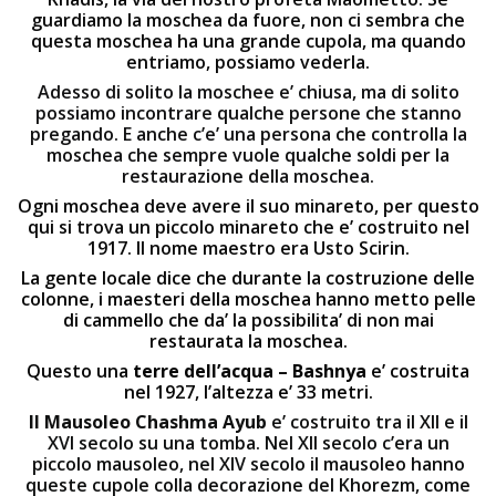
guardiamo la moschea da fuore, non ci sembra che
questa moschea ha una grande cupola, ma quando
entriamo, possiamo vederla.
Adesso di solito la moschee e’ chiusa, ma di solito
possiamo incontrare qualche persone che stanno
pregando. E anche c’e’ una persona che controlla la
moschea che sempre vuole qualche soldi per la
restaurazione della moschea.
Ogni moschea deve avere il suo minareto, per questo
qui si trova un piccolo minareto che e’ costruito nel
1917. Il nome maestro era Usto Scirin.
La gente locale dice che durante la costruzione delle
colonne, i maesteri della moschea hanno metto pelle
di cammello che da’ la possibilita’ di non mai
restaurata la moschea.
Questo una
terre dell’acqua – Bashnya
e’ costruita
nel 1927, l’altezza e’ 33 metri.
Il Mausoleo Chashma Ayub
e’ costruito tra il XII e il
XVI secolo su una tomba. Nel XII secolo c’era un
piccolo mausoleo, nel XIV secolo il mausoleo hanno
queste cupole colla decorazione del Khorezm, come