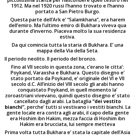
piccolissima stanza per nascondere quell tesoro nel
1912. Ma nel 1920 russi l’hanno trovato e l’hanno
portato a San Pietro Burgo.
Questa parte dell’Ark e’ “Salamkhana”, era harem
dell’emiro. Ma l’ultimo emiro di Bukhara viveva qua
durante d’inverno. Piaceva molto la sua residenza
estiva.
Da qui comincia tutta la staria di Bukhara. E’ una
mappa della Via della Seta.
Il periodo neolito. Il periodo del bronzo.
Fino al VII secolo in questa zona, c’erano le citta’:
Poykand, Varaxsha e Bukhara. Questo disegno e’
stato portato da Poykand, e’ originale del VI e VII
secolo d.C. All’inizio del VIII secolo gli arabi hanno
conquistato Poykand, in quell momento la’
zoroastriani vivevano, quindi questo disegno e’ stato
cancellato dagli arabi. La bataglia
“dei vestito
bianchi”
, perche’ tutti si vestivano i vestiti bianchi. La
gente locale era contra agli arabi, il capo della gente
era Hoshim ibn Hakim, mezza faccia di Hoshim ibn
Hakim era brucciata, lui sempre metteva
Prima volta tutta Bukhara e’ stata la capitale dell’Asia