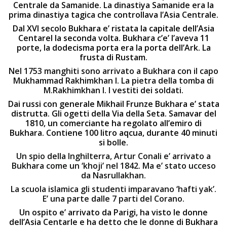
Centrale da Samanide. La dinastiya Samanide era la
prima dinastiya tagica che controllava l’Asia Centrale.
Dal XVI secolo Bukhara e’ ristata la capitale dell’Asia
Centarel la seconda volta. Bukhara c’e’ l’aveva 11
porte, la dodecisma porta era la porta dell’Ark. La
frusta di Rustam.
Nel 1753 manghiti sono arrivato a Bukhara con il capo
Mukhammad Rakhimkhan I. La pietra della tomba di
M.Rakhimkhan I. I vestiti dei soldati.
Dai russi con generale Mikhail Frunze Bukhara e’ stata
distrutta. Gli ogetti della Via della Seta. Samavar del
1810, un comerciante ha regolato all’emiro di
Bukhara. Contiene 100 litro aqcua, durante 40 minuti
si bolle.
Un spio della Inghilterra, Artur Conali e’ arrivato a
Bukhara come un ‘khoji’ nel 1842. Ma e’ stato ucceso
da Nasrullakhan.
La scuola islamica gli studenti imparavano ‘hafti yak’.
E’ una parte dalle 7 parti del Corano.
Un ospito e’ arrivato da Parigi, ha visto le donne
dell’Asia Centarle e ha detto che le donne di Bukhara