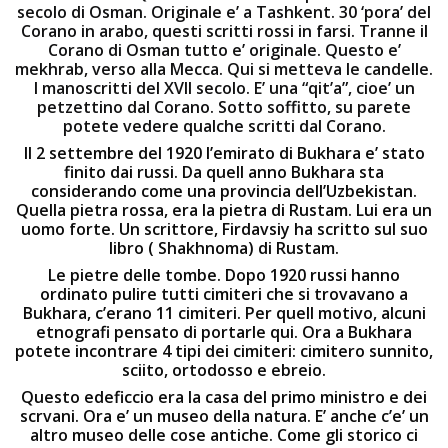
secolo di Osman. Originale e’ a Tashkent. 30 ‘pora’ del
Corano in arabo, questi scritti rossi in farsi. Tranne il
Corano di Osman tutto e’ originale. Questo e’
mekhrab, verso alla Mecca. Qui si metteva le candelle.
I manoscritti del XVII secolo. E’ una “qit’a”, cioe’ un
petzettino dal Corano. Sotto soffitto, su parete
potete vedere qualche scritti dal Corano.
Il 2 settembre del 1920 l’emirato di Bukhara e’ stato
finito dai russi. Da quell anno Bukhara sta
considerando come una provincia dell’Uzbekistan.
Quella pietra rossa, era la pietra di Rustam. Lui era un
uomo forte. Un scrittore, Firdavsiy ha scritto sul suo
libro ( Shakhnoma) di Rustam.
Le pietre delle tombe. Dopo 1920 russi hanno
ordinato pulire tutti cimiteri che si trovavano a
Bukhara, c’erano 11 cimiteri. Per quell motivo, alcuni
etnografi pensato di portarle qui. Ora a Bukhara
potete incontrare 4 tipi dei cimiteri: cimitero sunnito,
sciito, ortodosso e ebreio.
Questo edeficcio era la casa del primo ministro e dei
scrvani. Ora e’ un museo della natura. E’ anche c’e’ un
altro museo delle cose antiche. Come gli storico ci