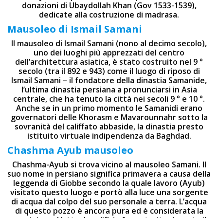
donazioni di Ubaydollah Khan (Gov 1533-1539),
dedicate alla costruzione di madrasa.
Mausoleo di Ismail Samani
Il mausoleo di Ismail Samani (nono al decimo secolo),
uno dei luoghi più apprezzati del centro
dell’architettura asiatica, è stato costruito nel 9 °
secolo (tra il 892 e 943) come il luogo di riposo di
Ismail Samani – il fondatore della dinastia Samanide,
l’ultima dinastia persiana a pronunciarsi in Asia
centrale, che ha tenuto la città nei secoli 9 ° e 10 °.
Anche se in un primo momento le Samanidi erano
governatori delle Khorasm e Mavarounnahr sotto la
sovranità del califfato abbaside, la dinastia presto
istituito virtuale indipendenza da Baghdad.
Chashma Ayub mausoleo
Chashma-Ayub si trova vicino al mausoleo Samani. Il
suo nome in persiano significa primavera a causa della
leggenda di Giobbe secondo la quale lavoro (Ayub)
visitato questo luogo e portò alla luce una sorgente
di acqua dal colpo del suo personale a terra. L’acqua
di questo pozzo è ancora pura ed è considerata la