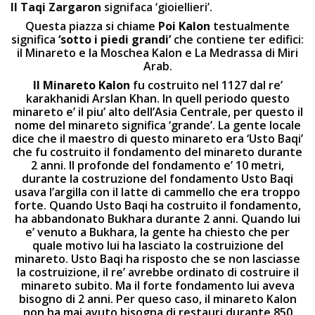
Il Taqi Zargaron
signifaca ‘gioiellieri’.
Questa piazza si chiame
Poi Kalon
testualmente
significa
‘sotto i piedi grandi’
che contiene ter edifici:
il Minareto e la Moschea Kalon e La Medrassa di Miri
Arab.
Il Minareto Kalon
fu costruito nel 1127 dal re’
karakhanidi Arslan Khan. In quell periodo questo
minareto e’ il piu’ alto dell’Asia Centrale, per questo il
nome del minareto significa ‘grande’. La gente locale
dice che il maestro di questo minareto era ‘Usto Baqi’
che fu costruito il fondamento del minareto durante
2 anni. Il profonde del fondamento e’ 10 metri,
durante la costruzione del fondamento Usto Baqi
usava l’argilla con il latte di cammello che era troppo
forte. Quando Usto Baqi ha costruito il fondamento,
ha abbandonato Bukhara durante 2 anni. Quando lui
e’ venuto a Bukhara, la gente ha chiesto che per
quale motivo lui ha lasciato la costruizione del
minareto. Usto Baqi ha risposto che se non lasciasse
la costruizione, il re’ avrebbe ordinato di costruire il
minareto subito. Ma il forte fondamento lui aveva
bisogno di 2 anni. Per queso caso, il minareto Kalon
non ha mai avuto bisogna di restauri durante 850