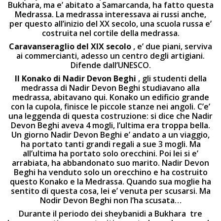
Bukhara, ma e’ abitato a Samarcanda, ha fatto questa
Medrassa. La medrassa interessava ai russi anche,
per questo all’inizio del XX secolo, una scuola russa e’
costruita nel cortile della medrassa.
Caravanseraglio del XIX secolo
, e’ due piani, serviva
ai commercianti, adesso un centro degli artigiani.
Difende dall’UNESCO.
Il Konako di Nadir Devon Beghi
, gli studenti della
medrassa di Nadir Devon Beghi studiavano alla
medrassa, abitavano qui. Konako un edificio grande
con la cupola, finisce le piccole stanze nei angoli. C’e’
una leggenda di questa costruzione: si dice che Nadir
Devon Beghi aveva 4 mogli, l’ultima era troppa bella.
Un giorno Nadir Devon Beghi e’ andato a un viaggio,
ha portato tanti grandi regali a sue 3 mogli. Ma
all’ultima ha portato solo orecchini. Poi lei si e’
arrabiata, ha abbandonato suo marito. Nadir Devon
Beghi ha venduto solo un orecchino e ha costruito
questo Konako e la Medrassa. Quando sua moglie ha
sentito di questa cosa, lei e’ venuta per scusarsi. Ma
Nodir Devon Beghi non l’ha scusata…
Durante il periodo dei sheybanidi a Bukhara tre