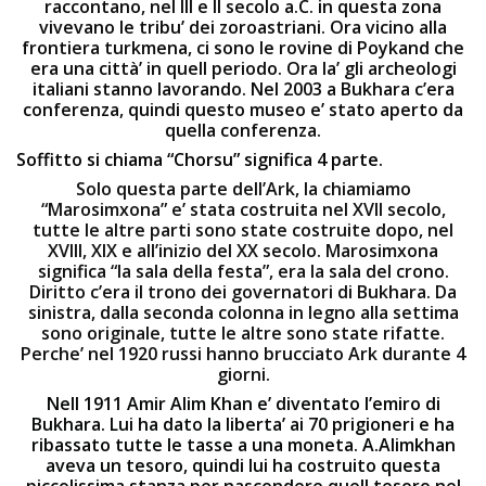
raccontano, nel III e II secolo a.C. in questa zona
vivevano le tribu’ dei zoroastriani. Ora vicino alla
frontiera turkmena, ci sono le rovine di Poykand che
era una città’ in quell periodo. Ora la’ gli archeologi
italiani stanno lavorando. Nel 2003 a Bukhara c’era
conferenza, quindi questo museo e’ stato aperto da
quella conferenza.
Soffitto si chiama “Chorsu” significa 4 parte.
Solo questa parte dell’Ark, la chiamiamo
“Marosimxona” e’ stata costruita nel XVII secolo,
tutte le altre parti sono state costruite dopo, nel
XVIII, XIX e all’inizio del XX secolo. Marosimxona
significa “la sala della festa”, era la sala del crono.
Diritto c’era il trono dei governatori di Bukhara. Da
sinistra, dalla seconda colonna in legno alla settima
sono originale, tutte le altre sono state rifatte.
Perche’ nel 1920 russi hanno brucciato Ark durante 4
giorni.
Nell 1911 Amir Alim Khan e’ diventato l’emiro di
Bukhara. Lui ha dato la liberta’ ai 70 prigioneri e ha
ribassato tutte le tasse a una moneta. A.Alimkhan
aveva un tesoro, quindi lui ha costruito questa