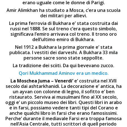
erano uguale come le donne di Parigi.
Amir Alimkhan ha studiato a Mosca, c’era una scuola
dei militari per allievi.
La prima ferrovia di Bukhara e’ stata costruita dai
russi nel 1888. Se sul treno c’era questo simbolo,
significava l’emiro arrivava col treno. Il trono oro
dell’ultimo emiro di Bukhara.
Nel 1912 a Bukhara la prima giornale e’ stata
publicata. I vestiti dei darveshi. A Bukhara 33 mila
persone sacre sono state seppollte.
La tradizione dei sciiti. Da qui bevevano zucco.
Qori Mukhammad Aminov era un medico.
La Moschea
Juma
– Venerdi’
e’ costruita nel XVII
secolo dai ashtarkhanidi. La decorazione e’ antica, ha
un ayvan con colonne di legno, il sofitto e’ ben
ristaurato. Serviva ai musulmani fino al XX secolo,
oggi e’ un piccolo museo dei libri. Questi libri in arabo
e in farsi, possiamo vedere tanti tipi del Corano e
anche qualchi libro in farsi che erano famosissimi.
Perche’ durante il mediavale Farsi era troppa famosa
nell’Asia Centrale, tutti scrittori di quell periodo