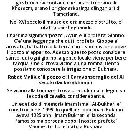
gli storico raccontano che i maestri erano di
Khorezm, erano i prigioneri(asirga olinganlar) di
Tamerlano.
Nel XVI secolo il mausoleo era mezzo distrutto, e’
rifatto dai sheybanidi.
Chashma significa ‘pozzo’, Ayub e’ il profeta’ Giobbo.
C’e’ una leggenda che qui il profeta’ Giobbe e’
arrivato, ha battuto la terra con il suo bastone dove
il pozzo e’ apparito. Adesso questo pozzo considera
santo, qui ogni giorno la gente locale viene per bere
l’acqua. Che si trova vicino a una tomba. Dento
possiamo conoscere la irrigazione di Bukhara.
Rabat
Malik e’ il pozzo e il Caravanseraglio del XI
secolo dai karakhanidi.
Se vicino alla tomba si trova una colonna in legno su
la coda di cavallo, considera santa.
Un edeficio di memoria Imam Ismail Al-Bukhari e’
construito nel 1999. In quell periodo Imam Bukhari
aveva 1225 anni. Imam Bukhari e’ la seconda
famosissima persona dopo il nostro profeta’
Maometto. Lui e’ nato a Bukhara.