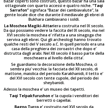
bazar coperti sono costruiti, questo bazar ha una sala
ottagonale con quarto accessi e quatro niche.
“Taqi
Sarrafon”
signifaca “Bazar dei cambiavalute”, la
gente locale dice che durante il mediavale gli ebrei di
Bukhara cambiavano i soldi.
La Moschea
Magiki-Attari
era costruita nel IX secolo.
Da qui possiamo vedere la faccita del IX secolo, ma nel
XVI secolo la moschea e’ rifatta a una sinagoga che
serviva agli ebrei. Qui gli archeologi hanno trovato
qualche resti del V secolo a.C. In quell periodo era una
casa della preghiera dei zoroastri che dopo e’
distrutta dagli arabi. Nel XII secolo il basso parte della
moscheaera al livello della citta’.
Se guardiamo la decorazione della Moschea, ci
sembra piu’ vecchia: la facciata del XII secolo, di
mattone, maiolica del periodo Karakhanidi, il tetto e’
del XVI secolo con tente cupole, del periodo dei
sheybanidi.
Adesso la moschea e’ un museo dei tapetti.
Taqi Telpakfurushon
e’ la cupola i venditori dei
berretti o capellai.
Bagno Turco
e’ costruito nel XVI secolo da