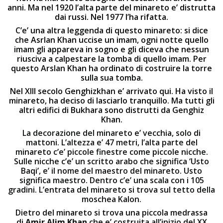
anni. Ma nel 1920 l’alta parte del minareto e’ distrutta
dai russi. Nel 1977 l’ha rifatta.
C’e’ una altra leggenda di questo minareto: si dice
che Asrlan Khan uccise un imam, ogni notte quello
imam gli appareva in sogno e gli diceva che nessun
riusciva a calpestare la tomba di quello imam. Per
questo Arslan Khan ha ordinato di costruire la torre
sulla sua tomba.
Nel XIII secolo Genghizkhan e’ arrivato qui. Ha visto il
minareto, ha deciso di lasciarlo tranquillo. Ma tutti gli
altri edifici di Bukhara sono distrutti da Genghiz
Khan.
La decorazione del minareto e’ vecchia, solo di
mattoni. L’altezza e’ 47 metri, l’alta parte del
minareto c’e’ piccole finestre come piccole nicche.
Sulle nicche c’e’ un scritto arabo che significa ‘Usto
Baqi’, e’ il nome del maestro del minareto. Usto
significa maestro. Dentro c’e’ una scala con i 105
gradini. L’entrata del minareto si trova sul tetto della
moschea Kalon.
Dietro del minareto si trova una piccola medrassa
di
Amir Alim Khan
che e’ costruita all’inizio del XX