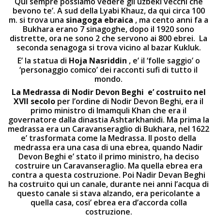
Qui sempre possiamo vedere gli uzbeki vecchi che
bevono te’. A sud della Lyabi Khauz, da qui circa 100
m. si trova una
sinagoga ebraica
, ma cento anni fa a
Bukhara erano 7 sinagoghe, dopo il 1920 sono
distrette, ora ne sono 2 che servono ai 800 ebrei. La
seconda senagoga si trova vicino al bazar Kukluk.
E’ la statua di
Hoja Nasriddin
, e’ il ‘folle saggio’ o
‘personaggio comico’ dei racconti sufi di tutto il
mondo.
La Medrassa
di Nodir Devon Beghi e’ costruito nel
XVII secolo
per l’ordine di Nodir Devon Beghi, era il
primo ministro di Imamquli Khan che era il
governatore dalla dinastia Ashtarkhanidi. Ma prima la
medrassa era un Caravanseraglio di Bukhara, nel 1622
e’ trasformata come la Medrassa. Il posto della
medrassa era una casa di una ebrea, quando Nadir
Devon Beghi e’ stato il primo ministro, ha deciso
costruire un Caravanseraglio. Ma quella ebrea era
contra a questa costruzione. Poi Nadir Devan Beghi
ha costruito qui un canale, durante nei anni l’acqua di
questo canale si stava alzando, era pericolante a
quella casa, cosi’ ebrea era d’accorda colla
costruzione.