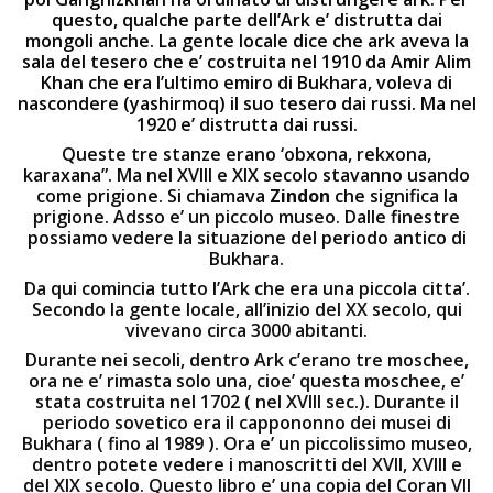
questo, qualche parte dell’Ark e’ distrutta dai
mongoli anche. La gente locale dice che ark aveva la
sala del tesero che e’ costruita nel 1910 da Amir Alim
Khan che era l’ultimo emiro di Bukhara, voleva di
nascondere (yashirmoq) il suo tesero dai russi. Ma nel
1920 e’ distrutta dai russi.
Queste tre stanze erano ‘obxona, rekxona,
karaxana”. Ma nel XVIII e XIX secolo stavanno usando
come prigione. Si chiamava
Zindon
che significa la
prigione. Adsso e’ un piccolo museo. Dalle finestre
possiamo vedere la situazione del periodo antico di
Bukhara.
Da qui comincia tutto l’Ark che era una piccola citta’.
Secondo la gente locale, all’inizio del XX secolo, qui
vivevano circa 3000 abitanti.
Durante nei secoli, dentro Ark c’erano tre moschee,
ora ne e’ rimasta solo una, cioe’ questa moschee, e’
stata costruita nel 1702 ( nel XVIII sec.). Durante il
periodo sovetico era il cappononno dei musei di
Bukhara ( fino al 1989 ). Ora e’ un piccolissimo museo,
dentro potete vedere i manoscritti del XVII, XVIII e
del XIX secolo. Questo libro e’ una copia del Coran VII