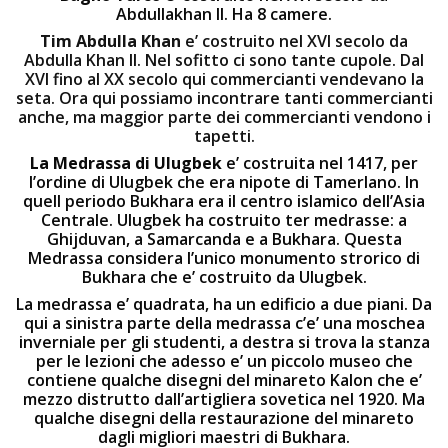
Abdullakhan II. Ha 8 camere.
Tim Abdulla Khan
e’ costruito nel XVI secolo da
Abdulla Khan II. Nel sofitto ci sono tante cupole. Dal
XVI fino al XX secolo qui commercianti vendevano la
seta. Ora qui possiamo incontrare tanti commercianti
anche, ma maggior parte dei commercianti vendono i
tapetti.
La Medrassa
di Ulugbek
e’ costruita nel 1417, per
l’ordine di Ulugbek che era nipote di Tamerlano. In
quell periodo Bukhara era il centro islamico dell’Asia
Centrale. Ulugbek ha costruito ter medrasse: a
Ghijduvan, a Samarcanda e a Bukhara. Questa
Medrassa considera l’unico monumento strorico di
Bukhara che e’ costruito da Ulugbek.
La medrassa e’ quadrata, ha un edificio a due piani. Da
qui a sinistra parte della medrassa c’e’ una moschea
inverniale per gli studenti, a destra si trova la stanza
per le lezioni che adesso e’ un piccolo museo che
contiene qualche disegni del minareto Kalon che e’
mezzo distrutto dall’artigliera sovetica nel 1920. Ma
qualche disegni della restaurazione del minareto
dagli migliori maestri di Bukhara.