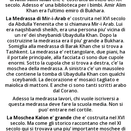
secolo. Adesso e’ una biblioteca per i bimbi. Amir Alim
Khan era l’ultimo emiro di Bukhara.
La Medrassa
di Mir-i-Arab
e’ costruita nel XVI secolo
da Abdulla Yenenita che si chiamava Mir-i Arab. Lui
era naqshbandi sheikh, era una persona piu’ vicina di
un re’ dei sheybanidi Ubaydulla Khan. Dopo la
costruizine la medrassa era il piu’ grande a Bukhara.
Somiglia alla medrassa di Barak Khan che si trova a
Tashkent. La medrassa e’ rettangolare, due piani, ha
il portale principale, alla facciata ci sono due cupole
enormi. Sotto la cupola che si trova a destra, c’e’ la
moschea della medrassa. A sinistra c’e’ un mausoleo
che contiene la tomba di Ubaydulla Khan con qualchi
sceybanidi. La decorazione e’ mosaici tagliato e
maiolica di mattoni. E anche ci sono tanti scritti arabo
dal Corano.
Adesso la medrassa lavori, chi vuole iscriversi a
questa medrassa deve fare la scuola media. Non si
puo’ entrare nel cortile.
La Moschea
Kalon
e’ grande
che e’ costruita nel XVI
secolo. Ma come gli storico raccontano che nel XI
secolo qui si trovava una piu’ importante moschee di