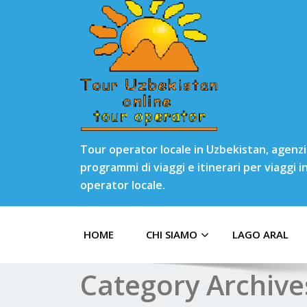
Tour operator locale in Uzbekistan, agenzia
programmi di viaggi e itinerari per viaggi 
operator locale.
HOME
CHI SIAMO
LAGO ARAL
Category Archive