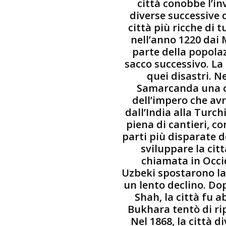
città conobbe l’in
diverse successive 
città più ricche di 
nell’anno 1220 dai
parte della popola
sacco successivo. La 
quei disastri. N
Samarcanda una ci
dell’impero che av
dall’India alla Turchi
piena di cantieri, co
parti più disparate d
sviluppare la citt
chiamata in Occid
Uzbeki spostarono la
un lento declino. Dop
Shah, la città fu a
Bukhara tentò di rip
Nel 1868, la città 