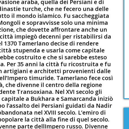
vasione araba, quella dei Persiani e di
dinastie turche, che ne fecero una delle
tutto il mondo islamico. Fu saccheggiata
 Mongoli e sopravvisse solo una minima
zione, che dovette affrontare anche un
città impiegò decenni per ristabilirsi da
el 1370 Tamerlano decise di rendere
ttà stupenda e usarla come capitale
rebbe costruito e che si sarebbe esteso
a. Per 35 anni la città fu ricostruita e fu
n artigiani e architetti provenienti dalle
ell’Impero timuride. Tamerlano fece così
à, che divenne il centro della regione
ente Transoxiana. Nel XVI secolo gli
 capitale a Bukhara e Samarcanda iniziò
o l’assalto dei Persiani guidati da Nadir
bbandonata nel XVIII secolo. L’emiro di
opolare la città alla fine di quel secolo.
divenne parte dellImpero russo. Divenne