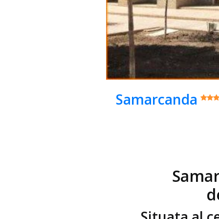
Samarcanda
Samarc
d
Situata al c