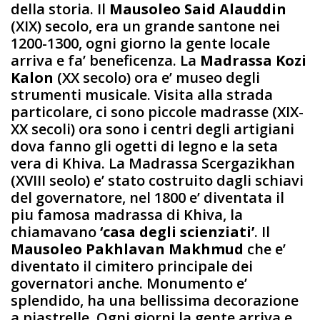
della storia. Il
Mausoleo Said Alauddin
(XIX) secolo, era un grande santone nei
1200-1300, ogni giorno la gente locale
arriva e fa’ beneficenza. La
Madrassa Kozi
Kalon
(XX secolo) ora e’ museo degli
strumenti musicale. Visita alla strada
particolare, ci sono piccole madrasse (XIX-
XX secoli) ora sono i centri degli artigiani
dova fanno gli ogetti di legno e la seta
vera di Khiva. La Madrassa Scergazikhan
(XVIII seolo) e’ stato costruito dagli schiavi
del governatore, nel 1800 e’ diventata il
piu famosa madrassa di Khiva, la
chiamavano
‘casa degli scienziati’
. Il
Mausoleo Pakhlavan Makhmud
che e’
diventato il cimitero principale dei
governatori anche. Monumento e’
splendido, ha una bellissima decorazione
a piastrelle. Ogni giorni la gente arriva e