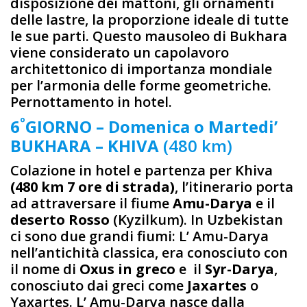
disposizione dei mattoni, gli ornamenti
delle lastre, la proporzione ideale di tutte
le sue parti. Questo mausoleo di Bukhara
viene considerato un capolavoro
architettonico di importanza mondiale
per l’armonia delle forme geometriche.
Pernottamento in hotel.
º
6
GIORNO – Domenica o Martedi’
BUKHARA – KHIVA
(480 km)
Colazione in hotel e partenza per Khiva
(480 km 7 ore di strada)
, l’itinerario porta
ad attraversare il fiume
Amu-Darya
e il
deserto Rosso
(Kyzilkum). In Uzbekistan
ci sono due grandi fiumi: L’ Amu-Darya
nell’antichità classica, era conosciuto con
il nome di
Oxus in greco
e il
Syr-Darya
,
conosciuto dai greci come
Jaxartes
o
Yaxartes. L’ Amu-Darya nasce dalla