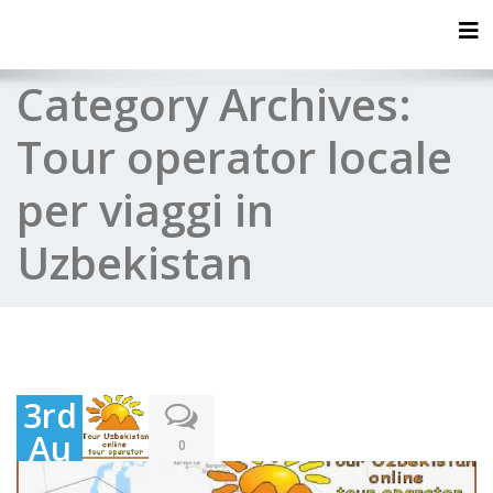
Tog
Category Archives:
Tour operator locale
per viaggi in
Uzbekistan
3rd
Au
0
gus