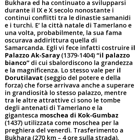
Bukhara ed ha continuato a svilupparsi
durante il IX e X secolo nonostante i
continui conflitti tra le dinastie samanidi
e i turchi. E’ la città natale di Tamerlano e
una volta, probabilmente, la sua fama
oscurava addirittura quella di
Samarcanda. Egli vi fece infatti costruire
il
Palazzo Ak-Saray
(1379-1404)
“il palazzo
bianco”
di cui sbalordiscono la grandezza
e la magnificenza. Lo stesso vale per
il
Dorutilavat
(seggio del potere e della
forza) che forse arrivava anche a superare
in grandiosità lo stesso palazzo, mentre
tra le altre attrattive ci sono le tombe
degli antenati di Tamerlano e la
gigantesca
moschea di Kok-Gumbaz
(1437) utilizzata come moschea per la
preghiera del venerdì. Trasferimento a
Bukhara (270 km – 4 ore sulla strada).