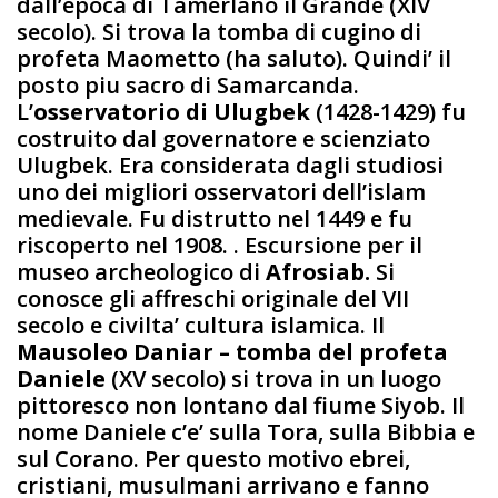
dall’epoca di Tamerlano il Grande (XIV
secolo). Si trova la tomba di cugino di
profeta Maometto (ha saluto). Quindi’ il
posto piu sacro di Samarcanda.
L’
osservatorio di Ulugbek
(1428-1429) fu
costruito dal governatore e scienziato
Ulugbek. Era considerata dagli studiosi
uno dei migliori osservatori dell’islam
medievale. Fu distrutto nel 1449 e fu
riscoperto nel 1908. . Escursione per il
museo archeologico di
Afrosiab.
Si
conosce gli affreschi originale del VII
secolo e civilta’ cultura islamica. Il
Mausoleo Daniar – tomba del profeta
Daniele
(XV secolo) si trova in un luogo
pittoresco non lontano dal fiume Siyob. Il
nome Daniele c’e’ sulla Tora, sulla Bibbia e
sul Corano. Per questo motivo ebrei,
cristiani, musulmani arrivano e fanno