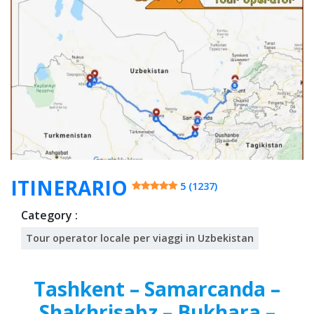
t
202
5
ITINERARIO
5 (1237)
Category :
Tour operator locale per viaggi in Uzbekistan
Tashkent – Samarcanda –
Shakhrisabz – Bukhara –