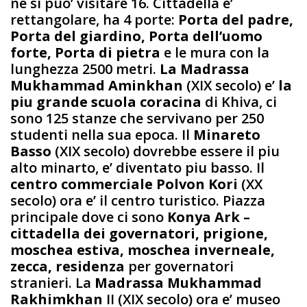
ne si puo’ visitare 16. Cittadella e’
rettangolare, ha 4 porte:
Porta del padre,
Porta del giardino, Porta dell’uomo
forte, Porta di pietra
e le mura con la
lunghezza 2500 metri.
La Madrassa
Mukhammad Aminkhan
(XIX secolo) e’
la
piu grande scuola coracina
di Khiva, ci
sono 125 stanze che servivano per 250
studenti nella sua epoca. Il
Minareto
Basso
(XIX secolo) dovrebbe essere il piu
alto minarto, e’ diventato piu basso. Il
centro commerciale Polvon Kori
(XX
secolo) ora e’ il centro turistico. Piazza
principale dove ci sono
Konya Ark –
cittadella dei governatori, prigione,
moschea estiva, moschea inverneale,
zecca, residenza
per governatori
stranieri. La
Madrassa Mukhammad
Rakhimkhan
II (XIX secolo) ora e’ museo