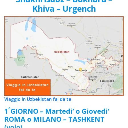
Khiva – Urgench
Viaggio in Uzbekistan fai da te
º
1
GIORNO – Martedi’ o Giovedi’
ROMA o MILANO – TASHKENT
(volo)