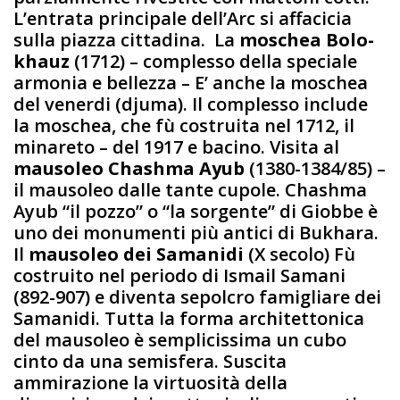
L’entrata principale dell’Arc si affacicia
sulla piazza cittadina. La
moschea Bolo-
khauz
(1712) – complesso della speciale
armonia e bellezza – E’ anche la moschea
del venerdi (djuma). Il complesso include
la moschea, che fù costruita nel 1712, il
minareto – del 1917 e bacino. Visita al
mausoleo Chashma Ayub
(1380-1384/85) –
il mausoleo dalle tante cupole. Chashma
Ayub “il pozzo” o “la sorgente” di Giobbe è
uno dei monumenti più antici di Bukhara.
Il
mausoleo dei Samanidi
(X secolo) Fù
costruito nel periodo di Ismail Samani
(892-907) e diventa sepolcro famigliare dei
Samanidi. Tutta la forma architettonica
del mausoleo è semplicissima un cubo
cinto da una semisfera. Suscita
ammirazione la virtuosità della