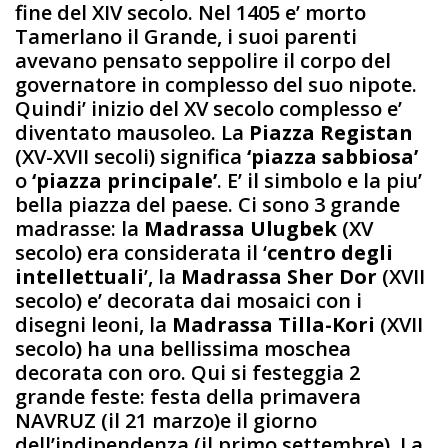
fine del XIV secolo. Nel 1405 e’ morto
Tamerlano il Grande, i suoi parenti
avevano pensato seppolire il corpo del
governatore in complesso del suo nipote.
Quindi’ inizio del XV secolo complesso e’
diventato mausoleo. La
Piazza Registan
(XV-XVII secoli) significa
‘piazza sabbiosa’
o
‘piazza principale’
. E’ il simbolo e la piu’
bella piazza del paese. Ci sono 3 grande
madrasse: la
Madrassa Ulugbek
(XV
secolo) era considerata il ‘
centro degli
intellettuali
’, la
Madrassa Sher Dor
(XVII
secolo) e’ decorata dai mosaici con i
disegni leoni, la
Madrassa Tilla-Kori
(XVII
secolo) ha una bellissima moschea
decorata con oro. Qui si festeggia 2
grande feste: festa della primavera
NAVRUZ (il 21 marzo)e il giorno
dell’indipendenza (il primo settembre). La