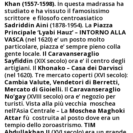
Khan (1557-1598).
In questa madrassa ha
studiato e ha vissuto il famosissimo
scrittore e filosofo centroasiatico
Sadriddin Aini
(1878-1954). La
Piazza
Principale ‘Lyabi Hauz’ – INTORNO ALLA
VASCA
(nel 1620) e’ un posto molto
particolare, piazza e’ sempre pieno colla
gente locale.
Il Caravanseraglio
Sayfiddin
(XIX secolo) ora e’ il centro degli
artigiani. Il
Khonako – Casa dei Darvisci
(nel 1620). Tre mercato coperti (XVI secolo):
Cambia Valute, Vendetori di Berretti,
Mercato di Gioielli.
Il
Caravanseraglio
No’gay
(XVIII secolo) ora e’ negozio per
turisti. Vista alla più vecchia moschea
nell’Asia Centrale – La
Moschea Maghoki
Attar
fù costruita al posto dove era un
tempio dello zoroastrismo.
TIM
Abdullakhan II
(XVI secolo) era un grande