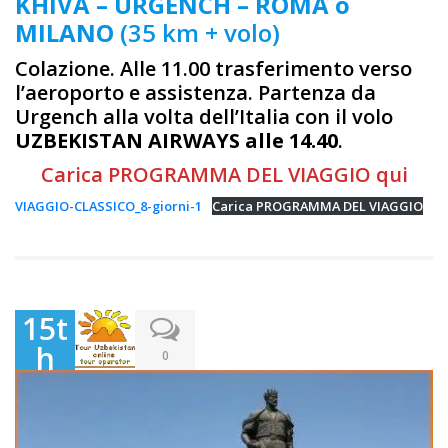
KHIVA – URGENCH – ROMA o
MILANO
(35 km + volo)
Colazione. Alle 11.00 trasferimento verso
l’aeroporto e assistenza. Partenza da
Urgench alla volta dell’Italia con il volo
UZBEKISTAN AIRWAYS alle 14.40
.
Carica PROGRAMMA DEL VIAGGIO qui
VIAGGIO-CLASSICO_8-giorni-1
Carica PROGRAMMA DEL VIAGGIO
15t
h
0
Ma
y