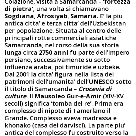
Colazione, visita a Samarcanda –
‘fortezza
di pietra’
, una volta si chiamavano
Sogdiana
,
Afrosiyab
,
Samaria
. E’ la piu
antica citta’ e terza citta’ dell’Uzbekistan
per popolazione. Situata al centro delle
principali rotte commerciali asiatiche
Samarcanda, nel corso della sua storia
lunga circa
2750 anni
fu parte dell’impero
persiano, successivamente su sotto
influenza araba, poi timuride e uzbeke.
Dal 2001 la citta’ figura nella lista dei
patrimoni dell’umanita’ dell’
UNESCO
sotto
il titolo di Samarcanda –
Crocevia di
culture
. Il
Mausoleo Gur-e-Amir
(XIV-XV
secoli) significa ‘tomba del re’. Prima era
complesso di nipote di Tamerlano il
Grande. Complesso aveva madrassa e
khonako (casa dei darvisci). La parte piu’
antica del complesso fu costruito verso la