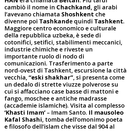
HAN
era chiamata
Beitan
. Più tardi
cambiò il nome in
Chachkand
, gli arabi
l’avevano chiamata
Shoshkent
che
divenne poi
Tashkand
e quindi
Tashkent
.
Maggiore centro economico e culturale
della repubblica uzbeka, è sede di
cotonifici, setifici, stabilimenti meccanici,
industrie chimiche e riveste un
importante ruolo di nodo di
comunicazioni. Trasferimento a parte
nord-ovest di Tashkent, escursione la città
vecchia,
“eski shakhar”
, si presenta come
un dedalo di strette viuzze polverose su
cui si affacciano case basse di mattoni e
fango, moschee e antiche madrasse
(accademie islamiche). Visita al complesso
‘Khasti Imam’
– Imam Santo.
Il mausoleo
Kafal Shashi
, tomba dell’omonimo poeta
e filosofo dell’islam che visse dal 904 al