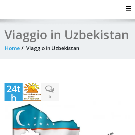
Tog
Viaggio in Uzbekistan
Home
Viaggio in Uzbekistan
24t
h
0
Oct
obe
r
202