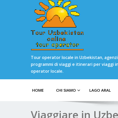
Tour operator locale in Uzbekistan, agenzia
programmi di viaggi e itinerari per viaggi 
operator locale.
HOME
CHI SIAMO
LAGO ARAL
Viaggiare in Uzbe