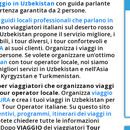
ggio in Uzbekistan
con guida parlante
artenza garantita da 2 persone.
a
guidi locali professionali che parlano in
o viaggiatori italiani sul deserto rosso
Uzbekistan propone il servizio migliore, i
li, i tour diversi, i tour confortevoli e
RA
ai suoi clienti. Organizza i viaggi in
persone. Se volete organizzare un’ottimo
tan
con tour operator locale, noi siamo
migliori servizi in Uzbekistan e nell’Asia
: Kyrgyzstan e Turkmenistan.
per viaggiatori che organizzano viaggi
our operator locale.
Organizza
viaggio
SURA
e crea i tuoi viaggi in Uzbekistan per
le Tour Operator italiane. Su questo sito
ntivi, programmi, itinerari dei viaggi in
tete chiedere tutte le informazioni
. Dopo
VIAGGIO
dei viaggiatori
Tour