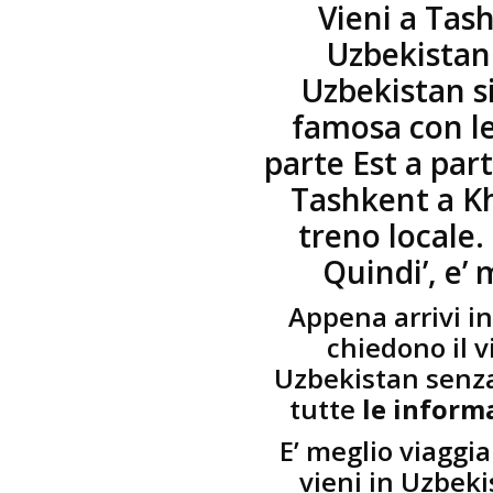
Vieni a Tas
Uzbekistan
Uzbekistan si
famosa con le
parte Est a par
Tashkent a Kh
treno locale.
Quindi’, e’ 
Appena arrivi in
chiedono il v
Uzbekistan senza 
tutte
le informa
E’ meglio viaggi
vieni in Uzbeki