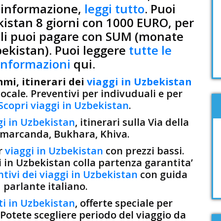
 informazione,
leggi tutto
. Puoi
kistan 8 giorni con 1000 EURO, per
cali puoi pagare con SUM (monate
bekistan). Puoi leggere
tutte le
informazioni
qui.
mi, itinerari dei
viaggi in Uzbekistan
ocale. Preventivi per indivuduali e per
Scopri viaggi in Uzbekistan
.
gi in Uzbekistan
, itinerari sulla Via della
amarcanda, Bukhara, Khiva.
r
viaggi in Uzbekistan
con prezzi bassi.
 in Uzbekistan colla partenza garantita’
tivi dei viaggi in Uzbekistan
con guida
parlante italiano.
ti in Uzbekistan
, offerte speciale per
. Potete scegliere periodo del viaggio da