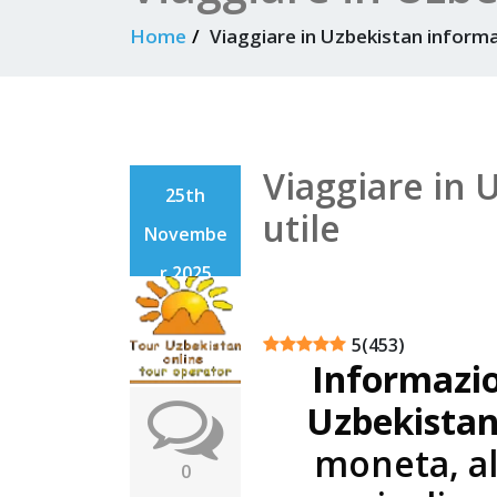
Home
Viaggiare in Uzbekistan informa
Viaggiare in 
25th
utile
Novembe
r 2025
5
(
453
)
Informazion
Uzbekista
moneta, al
0