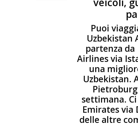
veicoli,
pa
Puoi viaggi
Uzbekistan A
partenza da
Airlines via Is
una miglior
Uzbekistan. A
Pietroburgo
settimana. Ci
Emirates via 
delle altre co