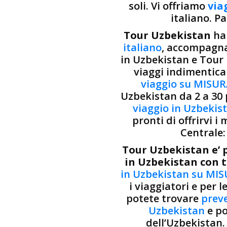
soli. Vi offriamo
via
italiano. P
Tour Uzbekistan
h
italiano
, accompagnan
in Uzbekistan e Tour 
viaggi indimenticabi
viaggio su MISU
Uzbekistan da 2 a 30 
viaggio in Uzbekis
pronti di offrirvi i 
Centrale
Tour Uzbekistan e’ 
in Uzbekistan con t
in Uzbekistan su MI
i viaggiatori e per 
potete trovare
preve
Uzbekistan
e po
dell’Uzbekistan