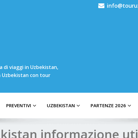
info@touru
 di viaggi in Uzbekistan,
in Uzbekistan con tour
PREVENTIVI
UZBEKISTAN
PARTENZE 2026
kistan informazione uti