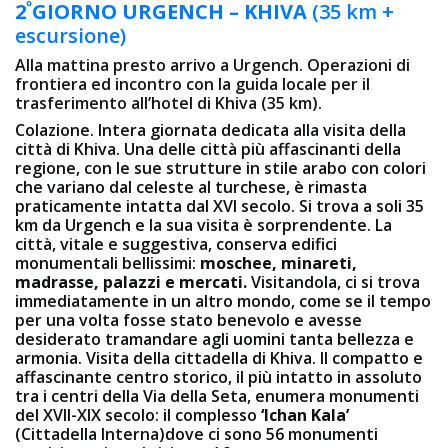
º
2
GIORNO
URGENCH – KHIVA
(35 km +
escursione)
Alla mattina presto arrivo a Urgench. Operazioni di
frontiera ed incontro con la guida locale per il
trasferimento all’hotel di Khiva (35 km).
Colazione. Intera giornata dedicata alla visita della
città di Khiva. Una delle città più affascinanti della
regione, con le sue strutture in stile arabo con colori
che variano dal celeste al turchese, è rimasta
praticamente intatta dal XVI secolo. Si trova a soli 35
km da Urgench e la sua visita è sorprendente. La
città, vitale e suggestiva, conserva edifici
monumentali bellissimi:
moschee, minareti,
madrasse, palazzi e mercati.
Visitandola, ci si trova
immediatamente in un altro mondo, come se il tempo
per una volta fosse stato benevolo e avesse
desiderato tramandare agli uomini tanta bellezza e
armonia. Visita della cittadella di Khiva. Il compatto e
affascinante centro storico, il più intatto in assoluto
tra i centri della Via della Seta, enumera monumenti
del XVII-XIX secolo: il complesso
‘Ichan Kala’
(Cittadella Interna)dove ci sono 56 monumenti