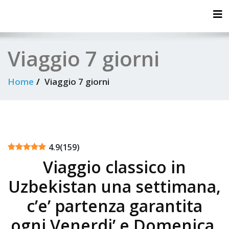
Tog
Viaggio 7 giorni
Home
Viaggio 7 giorni
4.9
(
159
)
Viaggio classico in
Uzbekistan una settimana,
c’e’ partenza garantita
ogni Venerdi’ e Domenica.