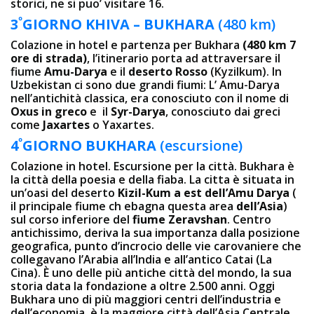
storici, ne si puo’ visitare 16.
º
3
GIORNO
KHIVA – BUKHARA
(480 km)
Colazione in hotel e partenza per Bukhara
(480 km 7
ore di strada)
, l’itinerario porta ad attraversare il
fiume
Amu-Darya
e il
deserto Rosso
(Kyzilkum). In
Uzbekistan ci sono due grandi fiumi: L’ Amu-Darya
nell’antichità classica, era conosciuto con il nome di
Oxus in greco
e il
Syr-Darya
, conosciuto dai greci
come
Jaxartes
o Yaxartes.
º
4
GIORNO
BUKHARA
(escursione)
Colazione in hotel. Escursione per la città. Bukhara è
la città della poesia e della fiaba. La cittа è situata in
un’oasi del deserto
Kizil-Kum a est dell’Amu Darya
(
il principale fiume ch ebagna questa area
dell’Asia
)
sul corso inferiore del
fiume Zeravshan
. Centro
antichissimo, deriva la sua importanza dalla posizione
geografica, punto d’incrocio delle vie carovaniere che
collegavano l’Arabia all’India e all’antico Catai (La
Cina). È uno delle più antiche città del mondo, la sua
storia data la fondazione a oltre 2.500 anni. Oggi
Bukhara uno di più maggiori centri dell’industria e
dell’economia, è la maggiore città dell’Asia Centrale.