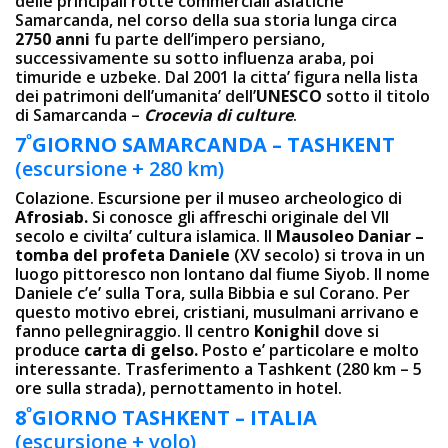
delle principali rotte commerciali asiatiche
Samarcanda, nel corso della sua storia lunga circa
2750 anni
fu parte dell’impero persiano,
successivamente su sotto influenza araba, poi
timuride e uzbeke. Dal 2001 la citta’ figura nella lista
dei patrimoni dell’umanita’ dell’
UNESCO
sotto il titolo
di Samarcanda –
Crocevia di culture
.
º
7
GIORNO
SAMARCANDA – TASHKENT
(escursione + 280 km)
Colazione. Escursione per il museo archeologico di
Afrosiab.
Si conosce gli affreschi originale del VII
secolo e civilta’ cultura islamica. Il
Mausoleo Daniar –
tomba del profeta Daniele
(XV secolo) si trova in un
luogo pittoresco non lontano dal fiume Siyob. Il nome
Daniele c’e’ sulla Tora, sulla Bibbia e sul Corano. Per
questo motivo ebrei, cristiani, musulmani arrivano e
fanno pellegniraggio. Il centro
Konighil
dove si
produce
carta di gelso.
Posto e’ particolare e molto
interessante. Trasferimento a Tashkent (280 km – 5
ore sulla strada), pernottamento in hotel.
º
8
GIORNO
TASHKENT – ITALIA
(escursione + volo)