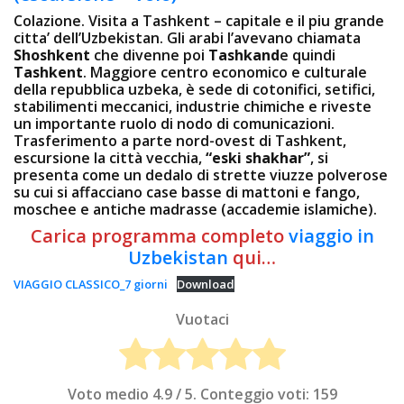
Colazione. Visita a Tashkent – capitale e il piu grande
citta’ dell’Uzbekistan. Gli arabi l’avevano chiamata
Shoshkent
che divenne poi
Tashkand
e quindi
Tashkent
. Maggiore centro economico e culturale
della repubblica uzbeka, è sede di cotonifici, setifici,
stabilimenti meccanici, industrie chimiche e riveste
un importante ruolo di nodo di comunicazioni.
Trasferimento a parte nord-ovest di Tashkent,
escursione la città vecchia,
“eski shakhar”
, si
presenta come un dedalo di strette viuzze polverose
su cui si affacciano case basse di mattoni e fango,
moschee e antiche madrasse (accademie islamiche).
Carica programma completo
viaggio in
Uzbekistan
qui…
VIAGGIO CLASSICO_7 giorni
Download
Vuotaci
Voto medio
4.9
/ 5. Conteggio voti:
159