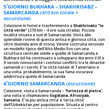
º
5
GIORNO
BUKHARA – SHAKHRISABZ –
SAMARCANDA
(410 km totale +
escursione)
Colazione in hotel e trasferimento a
Shakhrisabz “la
città verde”
(270 km – 4 ore sula strada). Piccola
località situata a sud di Samarcanda. Visita alle
splendide rovine di questa antica e gloriosa città, con
oltre duemila anni di storia. Venne costruita secondo
un modello tipico dell’Alto Medio Evo con una
struttura centrale simile a quelle di Samarcanda e
Bukhara ed ha continuato a svilupparsi durante il IX e
X secolo nonostante i continui conflitti tra le dinastie
samanidi e i turchi. E’ la città natale di Tamerlano e
una volta, probabilmente, la sua fama oscurava
addirittura quella di Samarcanda.
º
6
GIORNO
SAMARCANDA
(escursione)
Colazione, visita a Samarcanda –
‘fortezza di pietra’
,
una volta si chiamavano
Sogdiana
,
Afrosiyab
,
Samaria
. E’ la piu antica citta’ e terza citta’
dell’Uzbekistan per popolazione. Situata al centro