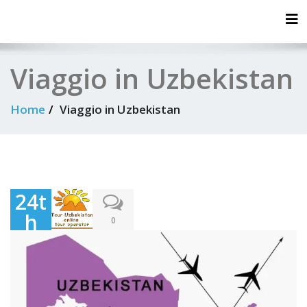
Tog
Viaggio in Uzbekistan
Home
Viaggio in Uzbekistan
24t
h
0
Oct
obe
r
202