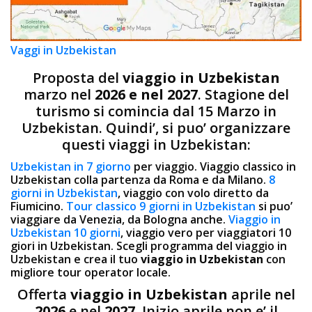
Vaggi in Uzbekistan
Proposta del
viaggio in Uzbekistan
marzo nel
2026 e nel 2027
. Stagione del
turismo si comincia dal 15 Marzo in
Uzbekistan. Quindi’, si puo’ organizzare
questi viaggi in Uzbekistan:
Uzbekistan in 7 giorno
per viaggio. Viaggio classico in
Uzbekistan colla partenza da Roma e da Milano.
8
giorni in Uzbekistan
, viaggio con volo diretto da
Fiumicino.
Tour classico 9 giorni in Uzbekistan
si puo’
viaggiare da Venezia, da Bologna anche.
Viaggio in
Uzbekistan 10 giorni
, viaggio vero per viaggiatori 10
giori in Uzbekistan. Scegli programma del viaggio in
Uzbekistan e crea il tuo
viaggio in Uzbekistan
con
migliore tour operator locale.
Offerta
viaggio in Uzbekistan
aprile nel
2026
e nel
2027
. Inizio aprile non e’ il