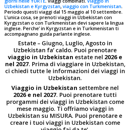
giorni nelle YURTE
. Viaggi combinati.
Viaggio in
Uzbekistan e Kyrgyzstan
,
viaggio con Turkmenistan
.
Periodo questi viaggi dal 15 maggio al 10 settembre.
L’unica cosa, se prenoti viaggi in Uzbekistan con
Kyrgyzstan o con Turkmenistan devi sapere la lingua
inglese. Perche’ in Kyrgyzstan e in Turkmenistan ti
accompagnano guida parlante inglese.
Estate – Giugno, Luglio, Agosto in
Uzbekistan fa’ caldo. Puoi prenotare
viaggio in Uzbekistan
estate nel
2026 e
nel 2027
. Prima di viaggiare in Uzbekistan,
ci chiedi tutte le informazioni dei viaggi in
Uzbekistan.
Viaggio in Uzbekistan
settembre nel
2026 e nel 2027
. Puoi prenotare tutti
prorgammi dei viaggi in Uzbekistan come
mese maggio. Ti offriamo viaggi in
Uzbekistan su MISURA. Puoi prenotare e
creare i tuoi viaggi in Uzbekistan come
viaggio fai da te’.