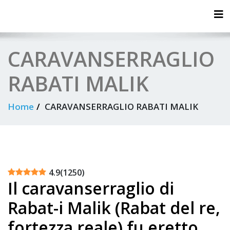
Tog
CARAVANSERRAGLIO
RABATI MALIK
Home
CARAVANSERRAGLIO RABATI MALIK
4.9
(
1250
)
Il caravanserraglio di
Rabat-i Malik (Rabat del re,
fortezza reale) fu eretto