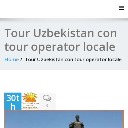
Tog
Tour Uzbekistan con
tour operator locale
Home
Tour Uzbekistan con tour operator locale
30t
h
0
Au
gus