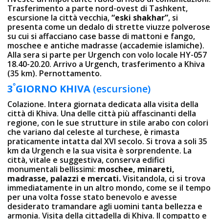
Trasferimento a parte nord-ovest di Tashkent,
escursione la città vecchia,
“eski shakhar”
, si
presenta come un dedalo di strette viuzze polverose
su cui si affacciano case basse di mattoni e fango,
moschee e antiche madrasse (accademie islamiche).
Alla sera si parte per Urgench con volo locale HY-057
18.40-20.20. Arrivo a Urgench, trasferimento a Khiva
(35 km). Pernottamento.
º
3
GIORN
O
KHIVA
(escursione)
Colazione. Intera giornata dedicata alla visita della
città di Khiva. Una delle città più affascinanti della
regione, con le sue strutture in stile arabo con colori
che variano dal celeste al turchese, è rimasta
praticamente intatta dal XVI secolo. Si trova a soli 35
km da Urgench e la sua visita è sorprendente. La
città, vitale e suggestiva, conserva edifici
monumentali bellissimi:
moschee, minareti,
madrasse, palazzi e mercati.
Visitandola, ci si trova
immediatamente in un altro mondo, come se il tempo
per una volta fosse stato benevolo e avesse
desiderato tramandare agli uomini tanta bellezza e
armonia. Visita della cittadella di Khiva. Il compatto e