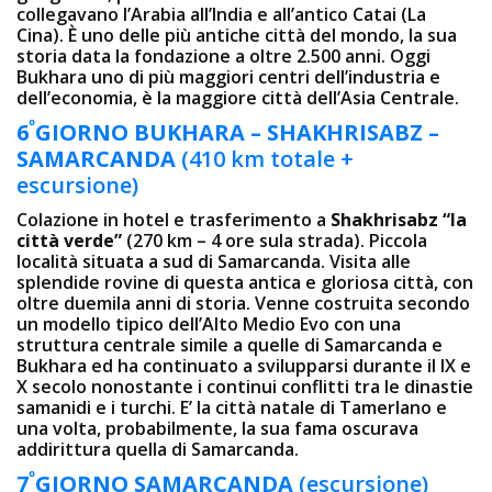
collegavano l’Arabia all’India e all’antico Catai (La
Cina). È uno delle più antiche città del mondo, la sua
storia data la fondazione a oltre 2.500 anni. Oggi
Bukhara uno di più maggiori centri dell’industria e
dell’economia, è la maggiore città dell’Asia Centrale.
º
6
GIORNO
BUKHARA – SHAKHRISABZ –
SAMARCANDA
(410 km totale +
escursione)
Colazione in hotel e trasferimento a
Shakhrisabz “la
città verde”
(270 km – 4 ore sula strada). Piccola
località situata a sud di Samarcanda. Visita alle
splendide rovine di questa antica e gloriosa città, con
oltre duemila anni di storia. Venne costruita secondo
un modello tipico dell’Alto Medio Evo con una
struttura centrale simile a quelle di Samarcanda e
Bukhara ed ha continuato a svilupparsi durante il IX e
X secolo nonostante i continui conflitti tra le dinastie
samanidi e i turchi. E’ la città natale di Tamerlano e
una volta, probabilmente, la sua fama oscurava
addirittura quella di Samarcanda.
º
7
GIO
RNO SAMARCANDA
(escursione)