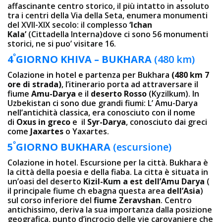
affascinante centro storico, il più intatto in assoluto
tra i centri della Via della Seta, enumera monumenti
del XVII-XIX secolo: il complesso
‘Ichan
Kala’
(Cittadella Interna)dove ci sono 56 monumenti
storici, ne si puo’ visitare 16.
º
4
GIOR
NO KHIVA – BUKHARA
(480 km)
Colazione in hotel e partenza per Bukhara
(480 km 7
ore di strada)
, l’itinerario porta ad attraversare il
fiume
Amu-Darya
e il
deserto Rosso
(Kyzilkum). In
Uzbekistan ci sono due grandi fiumi: L’ Amu-Darya
nell’antichità classica, era conosciuto con il nome
di
Oxus in greco
e il
Syr-Darya
, conosciuto dai greci
come
Jaxartes
o Yaxartes.
º
5
GIORNO BUKHARA
(escursione)
Colazione in hotel. Escursione per la città. Bukhara è
la città della poesia e della fiaba. La cittа è situata in
un’oasi del deserto
Kizil-Kum a est dell’Amu Darya
(
il principale fiume ch ebagna questa area
dell’Asia
)
sul corso inferiore del
fiume Zeravshan
. Centro
antichissimo, deriva la sua importanza dalla posizione
geografica, punto d’incrocio delle vie carovaniere che