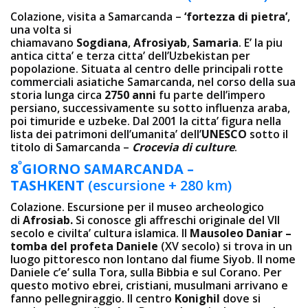
Colazione, visita a Samarcanda –
‘fortezza di pietra’
,
una volta si
chiamavano
Sogdiana
,
Afrosiyab
,
Samaria
. E’ la piu
antica citta’ e terza citta’ dell’Uzbekistan per
popolazione. Situata al centro delle principali rotte
commerciali asiatiche Samarcanda, nel corso della sua
storia lunga circa
2750 anni
fu parte dell’impero
persiano, successivamente su sotto influenza araba,
poi timuride e uzbeke. Dal 2001 la citta’ figura nella
lista dei patrimoni dell’umanita’ dell’
UNESCO
sotto il
titolo di Samarcanda –
Crocevia di culture
.
º
8
GIORNO SAMARCANDA –
TASHKENT
(escursione + 280 km)
Colazione. Escursione per il museo archeologico
di
Afrosiab.
Si conosce gli affreschi originale del VII
secolo e civilta’ cultura islamica. Il
Mausoleo Daniar –
tomba del profeta Daniele
(XV secolo) si trova in un
luogo pittoresco non lontano dal fiume Siyob. Il nome
Daniele c’e’ sulla Tora, sulla Bibbia e sul Corano. Per
questo motivo ebrei, cristiani, musulmani arrivano e
fanno pellegniraggio. Il centro
Konighil
dove si