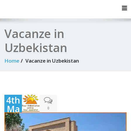
Tog
Vacanze in
Uzbekistan
Home
Vacanze in Uzbekistan
4th
Ma
0
y
202