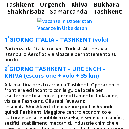
Tashkent – Urgench – Khiva – Bukhara –
Shakhrisabz – Samarcanda – Tashkent
Vacanze in Uzbekistan
º
1
GIORNO
ITALIA – TASHKENT
(volo)
Partenza dall’Italia con voli Turkish Airlines via
Istanbul o Aeroflot via Mosca e pernottamento sul
bordo.
º
2
GIORNO
TASHKENT –
URGENCH –
KHIVA
(escursione + volo + 35 km)
Alla mattina presto arrivo a Tashkent. Operazioni di
frontiera ed incontro con la guida locale per il
trasferimento all’hotel, pernottamento. Colazione,
visita a Tashkent. Gli arabi l’avevano
chiamata
Shoshkent
che divenne poi
Tashkand
e
quindi
Tashkent
. Maggiore centro economico e
culturale della repubblica uzbeka, è sede di cotonifici,
setifici, stabilimenti meccanici, industrie chimiche e
riveste un importante ruolo di nodo di comunicazioni.