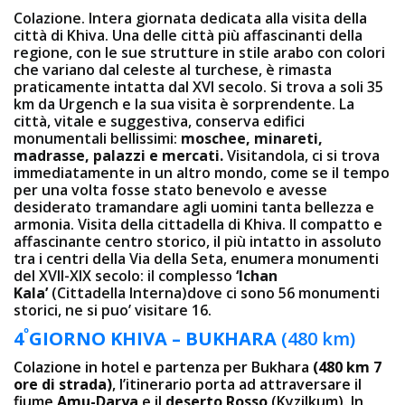
Colazione. Intera giornata dedicata alla visita della
città di Khiva. Una delle città più affascinanti della
regione, con le sue strutture in stile arabo con colori
che variano dal celeste al turchese, è rimasta
praticamente intatta dal XVI secolo. Si trova a soli 35
km da Urgench e la sua visita è sorprendente. La
città, vitale e suggestiva, conserva edifici
monumentali bellissimi:
moschee, minareti,
madrasse, palazzi e mercati.
Visitandola, ci si trova
immediatamente in un altro mondo, come se il tempo
per una volta fosse stato benevolo e avesse
desiderato tramandare agli uomini tanta bellezza e
armonia. Visita della cittadella di Khiva. Il compatto e
affascinante centro storico, il più intatto in assoluto
tra i centri della Via della Seta, enumera monumenti
del XVII-XIX secolo: il complesso
‘Ichan
Kala’
(Cittadella Interna)dove ci sono 56 monumenti
storici, ne si puo’ visitare 16.
º
4
GIORNO KHIVA – BUKHARA
(480 km)
Colazione in hotel e partenza per Bukhara
(480 km 7
ore di strada)
, l’itinerario porta ad attraversare il
fiume
Amu-Darya
e il
deserto Rosso
(Kyzilkum). In