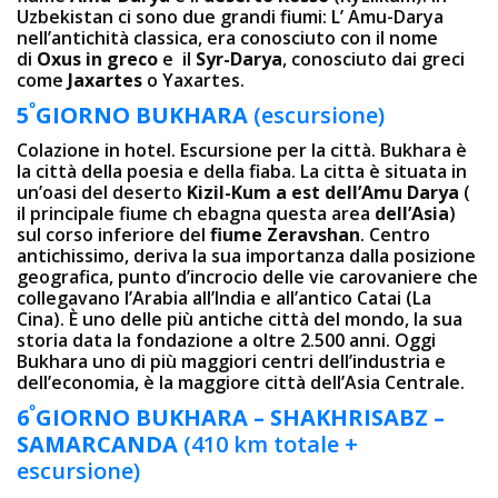
Uzbekistan ci sono due grandi fiumi: L’ Amu-Darya
nell’antichità classica, era conosciuto con il nome
di
Oxus in greco
e il
Syr-Darya
, conosciuto dai greci
come
Jaxartes
o Yaxartes.
º
5
GIORNO BUKHARA
(escursione)
Colazione in hotel. Escursione per la città. Bukhara è
la città della poesia e della fiaba. La cittа è situata in
un’oasi del deserto
Kizil-Kum a est dell’Amu Darya
(
il principale fiume ch ebagna questa area
dell’Asia
)
sul corso inferiore del
fiume Zeravshan
. Centro
antichissimo, deriva la sua importanza dalla posizione
geografica, punto d’incrocio delle vie carovaniere che
collegavano l’Arabia all’India e all’antico Catai (La
Cina). È uno delle più antiche città del mondo, la sua
storia data la fondazione a oltre 2.500 anni. Oggi
Bukhara uno di più maggiori centri dell’industria e
dell’economia, è la maggiore città dell’Asia Centrale.
º
6
GIORNO
BUKHARA – SHAKHRISABZ –
SAMARCANDA
(410 km totale +
escursione)