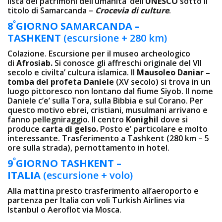
lista dei patrimoni dell’umanita’ dell’
UNESCO
sotto il
titolo di Samarcanda –
Crocevia di culture
.
º
8
GIORNO SAMARCANDA –
TASHKENT
(escursione + 280 km)
Colazione. Escursione per il museo archeologico
di
Afrosiab.
Si conosce gli affreschi originale del VII
secolo e civilta’ cultura islamica. Il
Mausoleo Daniar –
tomba del profeta Daniele
(XV secolo) si trova in un
luogo pittoresco non lontano dal fiume Siyob. Il nome
Daniele c’e’ sulla Tora, sulla Bibbia e sul Corano. Per
questo motivo ebrei, cristiani, musulmani arrivano e
fanno pellegniraggio. Il centro
Konighil
dove si
produce
carta di gelso.
Posto e’ particolare e molto
interessante. Trasferimento a Tashkent (280 km – 5
ore sulla strada), pernottamento in hotel.
º
9
GIORNO TASHKENT –
ITALIA
(escursione + volo)
Alla mattina presto trasferimento all’aeroporto e
partenza per Italia con voli Turkish Airlines via
Istanbul o Aeroflot via Mosca.