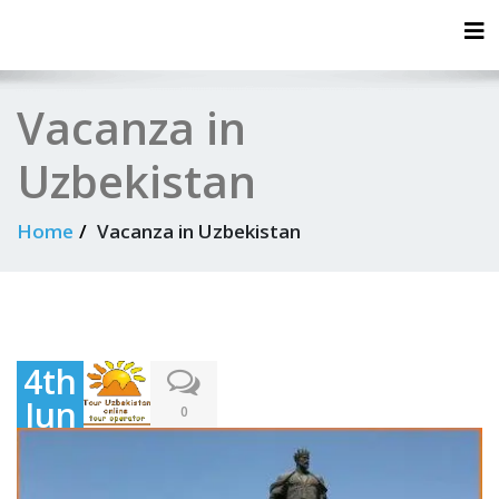
Tog
Vacanza in
Uzbekistan
Home
Vacanza in Uzbekistan
4th
Jun
0
e
202