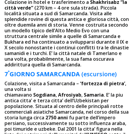
Colazione in hotel e trasferimento a
Shakhrisabz “la
città verde”
(270 km – 4 ore sula strada). Piccola
località situata a sud di Samarcanda. Visita alle
splendide rovine di questa antica e gloriosa città, con
oltre duemila anni di storia. Venne costruita secondo
un modello tipico dell’Alto Medio Evo con una
struttura centrale simile a quelle di Samarcanda e
Bukhara ed ha continuato a svilupparsi durante il IX e
X secolo nonostante i continui conflitti tra le dinastie
samanidi e i turchi. E’ la città natale di Tamerlano e
una volta, probabilmente, la sua fama oscurava
addirittura quella di Samarcanda.
º
7
GIORNO SAMARCANDA
(escursione)
Colazione, visita a Samarcanda –
‘fortezza di pietra’
,
una volta si
chiamavano
Sogdiana
,
Afrosiyab
,
Samaria
. E’ la piu
antica citta’ e terza citta’ dell’Uzbekistan per
popolazione. Situata al centro delle principali rotte
commerciali asiatiche Samarcanda, nel corso della sua
storia lunga circa
2750 anni
fu parte dell’impero
persiano, successivamente su sotto influenza araba,
poi timuride e uzbeke. Dal 2001 la citta’ figura nella