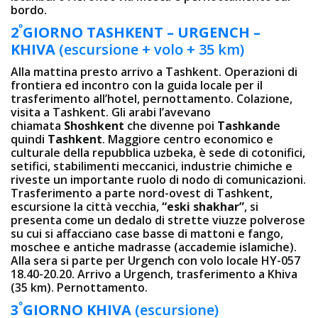
bordo.
º
2
GIORNO
TASHKENT –
URGENCH –
KHIVA
(escursione + volo + 35 km)
Alla mattina presto arrivo a Tashkent. Operazioni di
frontiera ed incontro con la guida locale per il
trasferimento all’hotel, pernottamento. Colazione,
visita a Tashkent. Gli arabi l’avevano
chiamata
Shoshkent
che divenne poi
Tashkand
e
quindi
Tashkent
. Maggiore centro economico e
culturale della repubblica uzbeka, è sede di cotonifici,
setifici, stabilimenti meccanici, industrie chimiche e
riveste un importante ruolo di nodo di comunicazioni.
Trasferimento a parte nord-ovest di Tashkent,
escursione la città vecchia,
“eski shakhar”
, si
presenta come un dedalo di strette viuzze polverose
su cui si affacciano case basse di mattoni e fango,
moschee e antiche madrasse (accademie islamiche).
Alla sera si parte per Urgench con volo locale HY-057
18.40-20.20. Arrivo a Urgench, trasferimento a Khiva
(35 km). Pernottamento.
º
3
GIORNO
KHIVA
(escursione)