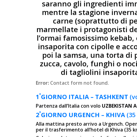
saranno gli ingredienti im
mentre la stagione invernal
carne (soprattutto di pe
marmellate i protagonisti del
l’ormai famosissimo kebab, 
insaporita con cipolle e acc
poi la samsa, una torta di 
zucca, cavolo, funghi o noci
di tagliolini insapori
Error:
Contact form not found.
º
1
GIORNO
ITALIA – TASHKENT
(v
Partenza dall’Italia con volo
UZBEKISTAN 
º
2
GIORNO
URGENCH – KHIVA
(35
Alla mattina presto arrivo a Urgench. Opera
per il trasferimento all’hotel di Khiva (35 k