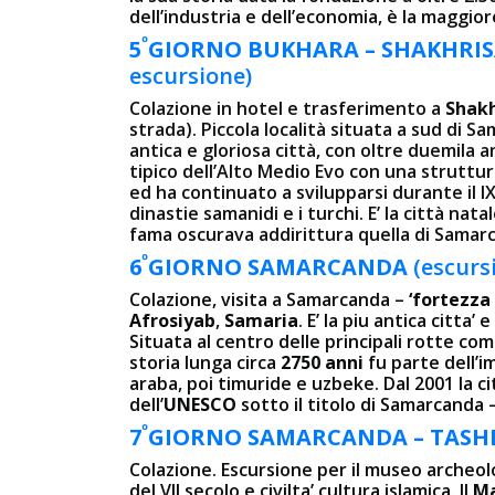
dell’industria e dell’economia, è la maggiore
º
5
GIORNO
BUKHARA – SHAKHRI
escursione)
Colazione in hotel e trasferimento a
Shakh
strada). Piccola località situata a sud di S
antica e gloriosa città, con oltre duemila 
tipico dell’Alto Medio Evo con una struttu
ed ha continuato a svilupparsi durante il IX
dinastie samanidi e i turchi. E’ la città na
fama oscurava addirittura quella di Samar
º
6
GIORNO
SAMARCANDA
(escurs
Colazione, visita a Samarcanda –
‘fortezza 
Afrosiyab
,
Samaria
. E’ la piu antica citta
Situata al centro delle principali rotte co
storia lunga circa
2750 anni
fu parte dell’
araba, poi timuride e uzbeke. Dal 2001 la cit
dell’
UNESCO
sotto il titolo di Samarcanda 
º
7
GIORNO
SAMARCANDA – TAS
Colazione. Escursione per il museo archeol
del VII secolo e civilta’ cultura islamica. Il
Ma