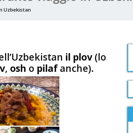
in Uzbekistan
dell’Uzbekistan
il plov
(lo
ov
,
osh
o
pilaf
anche).