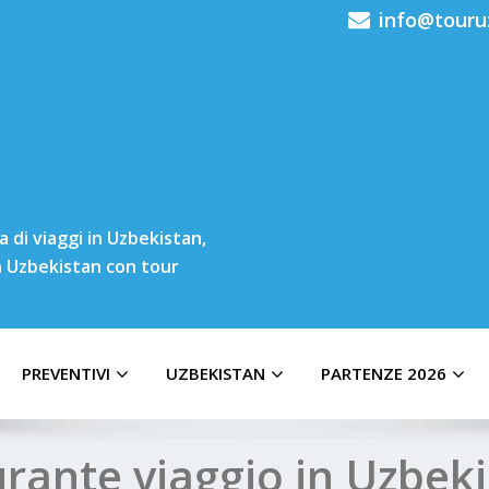
info@touru
 di viaggi in Uzbekistan,
in Uzbekistan con tour
PREVENTIVI
UZBEKISTAN
PARTENZE 2026
rante viaggio in Uzbek