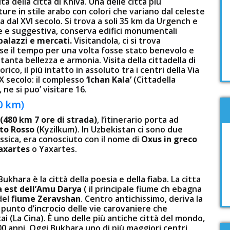
ta della città di Khiva. Una delle città più
ture in stile arabo con colori che variano dal celeste
 dal XVI secolo. Si trova a soli 35 km da Urgench e
ale e suggestiva, conserva edifici monumentali
alazzi e mercati.
Visitandola, ci si trova
e il tempo per una volta fosse stato benevolo e
nta bellezza e armonia. Visita della cittadella di
ico, il più intatto in assoluto tra i centri della Via
X secolo: il complesso
‘Ichan Kala’
(Cittadella
ne si puo’ visitare 16.
0 km)
(480 km 7 ore di strada)
, l’itinerario porta ad
to Rosso
(Kyzilkum). In Uzbekistan ci sono due
assica, era conosciuto con il nome di
Oxus in greco
axartes
o Yaxartes.
Bukhara è la città della poesia e della fiaba. La cittа
a est dell’Amu Darya
( il principale fiume ch ebagna
del
fiume Zeravshan
. Centro antichissimo, deriva la
 punto d’incrocio delle vie carovaniere che
atai (La Cina). È uno delle più antiche città del mondo,
500 anni. Oggi Bukhara uno di più maggiori centri