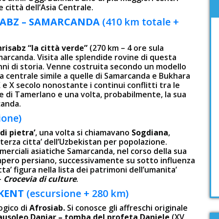
 città dell’Asia Centrale.
SABZ – SAMARCANDA
(410 km totale +
risabz “la città verde”
(270 km – 4 ore sula
amarcanda. Visita alle splendide rovine di questa
anni di storia. Venne costruita secondo un modello
ra centrale simile a quelle di Samarcanda e Bukhara
 e X secolo nonostante i continui conflitti tra le
tale di Tamerlano e una volta, probabilmente, la sua
canda.
ione)
di pietra’
, una volta si chiamavano
Sogdiana
,
’ e terza citta’ dell’Uzbekistan per popolazione.
mmerciali asiatiche Samarcanda, nel corso della sua
impero persiano, successivamente su sotto influenza
ta’ figura nella lista dei patrimoni dell’umanita’
–
Crocevia di culture
.
HKENT
(escursione + 280 km)
ogico di
Afrosiab.
Si conosce gli affreschi originale
usoleo Daniar – tomba del profeta Daniele
(XV