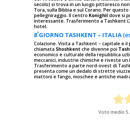
secolo) si trova in un luogo pittoresco non 
Tora, sulla Bibbia e sul Corano. Per questo
pellegniraggio. Il centro
Konighil
dove si 
interessante. Trasferimento a Tashkent (2
hotel.
º
8
GIORNO
TASHKENT – ITALIA
(e
Colazione. Visita a Tashkent – capitale e il 
chiamata
Shoshkent
che divenne poi
Tash
economico e culturale della repubblica uzbek
meccanici, industrie chimiche e riveste un
Trasferimento a parte nord-ovest di Tashk
presenta come un dedalo di strette viuzze 
mattoni e fango, moschee e antiche madra
Voto medio
5