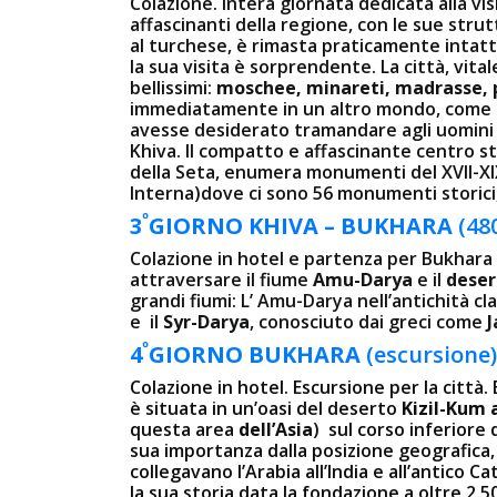
Colazione. Intera giornata dedicata alla visi
affascinanti della regione, con le sue strut
al turchese, è rimasta praticamente intatta
la sua visita è sorprendente. La città, vit
bellissimi:
moschee, minareti, madrasse, p
immediatamente in un altro mondo, come s
avesse desiderato tramandare agli uomini ta
Khiva. Il compatto e affascinante centro stor
della Seta, enumera monumenti del XVII-XI
Interna)dove ci sono 56 monumenti storici, 
º
3
GIORNO
KHIVA – BUKHARA
(48
Colazione in hotel e partenza per Bukhara
attraversare il fiume
Amu-Darya
e il
deser
grandi fiumi: L’ Amu-Darya nell’antichità cl
e il
Syr-Darya
, conosciuto dai greci come
J
º
4
GIORNO
BUKHARA
(escursione)
Colazione in hotel. Escursione per la città. 
è situata in un’oasi del deserto
Kizil-Kum 
questa area
dell’Asia
) sul corso inferiore 
sua importanza dalla posizione geografica,
collegavano l’Arabia all’India e all’antico C
la sua storia data la fondazione a oltre 2.