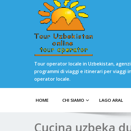
Tour operator locale in Uzbekistan, agenzia
programmi di viaggi e itinerari per viaggi 
operator locale.
HOME
CHI SIAMO
LAGO ARAL
Cucina uzbeka du