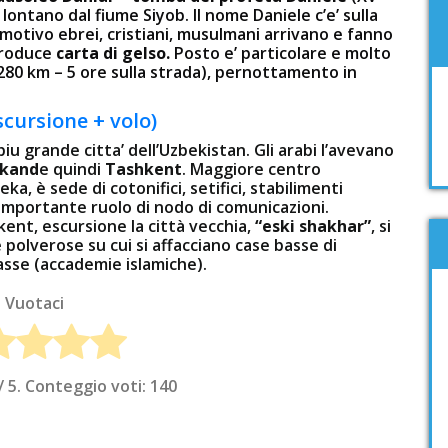
lontano dal fiume Siyob. Il nome Daniele c’e’ sulla
 motivo ebrei, cristiani, musulmani arrivano e fanno
produce
carta di gelso.
Posto e’ particolare e molto
80 km – 5 ore sulla strada), pernottamento in
scursione + volo)
piu grande citta’ dell’Uzbekistan. Gli arabi l’avevano
kand
e quindi
Tashkent
. Maggiore centro
a, è sede di cotonifici, setifici, stabilimenti
 importante ruolo di nodo di comunicazioni.
ent, escursione la città vecchia,
“eski shakhar”
, si
polverose su cui si affacciano case basse di
sse (accademie islamiche).
Vuotaci
/ 5. Conteggio voti:
140