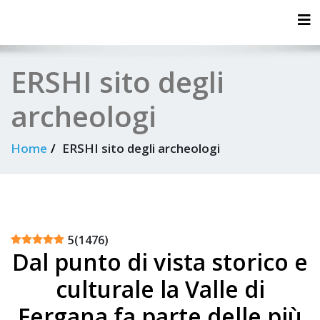
Tog
ERSHI sito degli
archeologi
Home
ERSHI sito degli archeologi
5
(
1476
)
Dal punto di vista storico e
culturale la Valle di
Fergana fa parte delle più