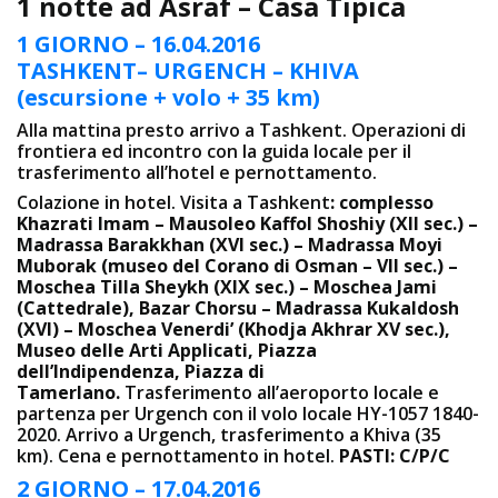
1 notte ad Asraf – Casa Tipica
1 GIORNO – 16.04.2016
TASHKENT– URGENCH – KHIVA
(escursione + volo + 35 km)
Alla mattina presto arrivo a Tashkent. Operazioni di
frontiera ed incontro con la guida locale per il
trasferimento all’hotel e pernottamento.
Colazione in hotel. Visita a Tashkent
: complesso
Khazrati Imam – Mausoleo Kaffol Shoshiy (XII sec.) –
Madrassa Barakkhan (XVI sec.) – Madrassa Moyi
Muborak (museo del Corano di Osman – VII sec.) –
Moschea Tilla Sheykh (XIX sec.) – Moschea Jami
(Cattedrale), Bazar Chorsu – Madrassa Kukaldosh
(XVI) – Moschea Venerdi’ (Khodja Akhrar XV sec.),
Museo delle Arti Applicati, Piazza
dell’Indipendenza, Piazza di
Tamerlano.
Trasferimento all’aeroporto locale e
partenza per Urgench con il volo locale HY-1057 1840-
2020. Arrivo a Urgench, trasferimento a Khiva (35
km). Cena e pernottamento in hotel.
PASTI: C/P/C
2 GIORNO – 17.04.2016