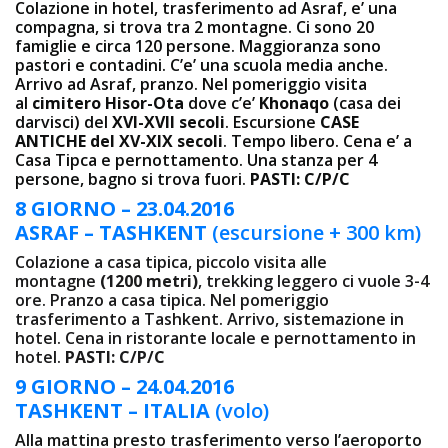
Colazione in hotel, trasferimento ad Asraf, e’ una
compagna, si trova tra 2 montagne. Ci sono 20
famiglie e circa 120 persone. Maggioranza sono
pastori e contadini. C’e’ una scuola media anche.
Arrivo ad Asraf, pranzo. Nel pomeriggio visita
al
cimitero Hisor-Ota
dove c’e’
Khonaqo
(casa dei
darvisci) del
XVI-XVII secoli
. Escursione
CASE
ANTICHE del XV-XIX secoli
. Tempo libero. Cena e’ a
Casa Tipca e pernottamento. Una stanza per 4
persone, bagno si trova fuori.
PASTI: C/P/C
8 GIORNO – 23.04.2016
ASRAF – TASHKENT
(escursione + 300 km)
Colazione a casa tipica, piccolo visita alle
montagne
(1200 metri)
, trekking leggero ci vuole 3-4
ore. Pranzo a casa tipica. Nel pomeriggio
trasferimento a Tashkent. Arrivo, sistemazione in
hotel. Cena in ristorante locale e pernottamento in
hotel.
PASTI: C/P/C
9 GIORNO – 24.04.2016
TASHKENT – ITALIA
(volo)
Alla mattina presto trasferimento verso l’aeroporto