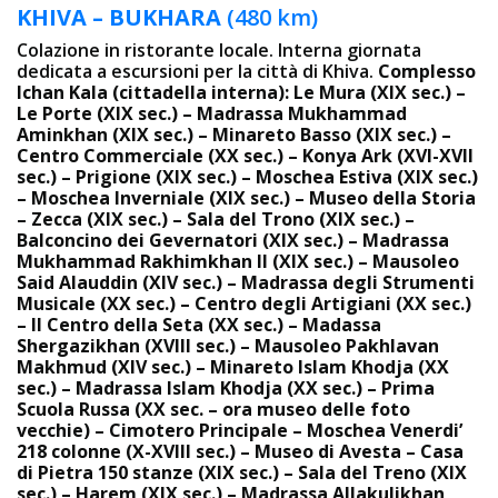
KHIVA – BUKHARA
(480 km)
Colazione in ristorante locale. Interna giornata
dedicata a escursioni per la città di Khiva.
Complesso
Ichan Kala (cittadella interna): Le Mura (XIX sec.) –
Le Porte (XIX sec.) – Madrassa Mukhammad
Aminkhan (XIX sec.) – Minareto Basso (XIX sec.) –
Centro Commerciale (XX sec.) – Konya Ark (XVI-XVII
sec.) – Prigione (XIX sec.) – Moschea Estiva (XIX sec.)
– Moschea Inverniale (XIX sec.) – Museo della Storia
– Zecca (XIX sec.) – Sala del Trono (XIX sec.) –
Balconcino dei Gevernatori (XIX sec.) – Madrassa
Mukhammad Rakhimkhan II (XIX sec.) – Mausoleo
Said Alauddin (XIV sec.) – Madrassa degli Strumenti
Musicale (XX sec.) – Centro degli Artigiani (XX sec.)
– Il Centro della Seta (XX sec.) – Madassa
Shergazikhan (XVIII sec.) – Mausoleo Pakhlavan
Makhmud (XIV sec.) – Minareto Islam Khodja (XX
sec.) – Madrassa Islam Khodja (XX sec.) – Prima
Scuola Russa (XX sec. – ora museo delle foto
vecchie) – Cimotero Principale – Moschea Venerdi’
218 colonne (X-XVIII sec.) – Museo di Avesta – Casa
di Pietra 150 stanze (XIX sec.) – Sala del Treno (XIX
sec.) – Harem (XIX sec.) – Madrassa Allakulikhan