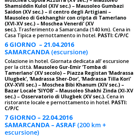
Moschea Cupola Azzurra (XV sec.) – Mausoleo
Shamsiddin Kulol (XIV sec.) – Mausoleo Gumbazi
Saidon (XV sec.) – il centro degli Artigiani –
Mausoleo di Gekhanghir con cripta di Tamerlano
(XVI-XV sec.) – Moschea Venerdi’ (XV
sec.).
Trasferimento a Samarcanda (140 km). Cena in
Casa Tipica e pernottamento in hotel.
PASTI: C/P/C
6 GIORNO – 21.04.2016
SAMARCANDA
(escursione)
Colazione in hotel. Giornata dedicata all’ escursione
per la città.
Mausoleo Gur-Emir ‘Tomba di
Tamerlano’ (XV secolo) – Piazza Registan ‘Madrassa
Ulugbek’, ‘Madrassa Sher-Dor’, ‘Madrassa Tilla Kori’
(XV-XVII sec.) – Moschea Bibi Khanum (XIV sec.) –
Bazar Locale ‘SIYOB’ – Mausoleo Shakhi Zinda (XI-XV
sec.) – Osservatorio di Ulugbek (XV sec.).
Cena in
ristorante locale e pernottamento in hotel.
PASTI:
C/P/C
7 GIORNO – 22.04.2016
SAMARCANDA – ASRAF
(200 km +
escursione)