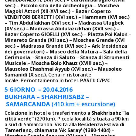
sec.) – Piccolo sito della Archeologia – Moschea
Magoki Attori (XII-XVI sec.) – Bazar Coperto
VENDITORI BERRETTI (XVI sec.) – Hammam (XVI sec.)
– Tim Abdullakhan (XVI sec.) – Madrassa Ulugbek
(XV sec.) – Madrassa Abdulazizkhan (XVII sec.) –
Bazar Coperto GIOELLI (XVI sec.) – Piazza Poi Kalon –
Minareto Grande (XII sec.) – Moschea Grande (XVI
sec.) – Madrassa Grande (XVI sec.) – Ark (residenza
dei governatori) – Museo della Natura – Sala della
Cerimonia – Stanza di Saluto – Stanza di Strumenti
Musicale – Moscha Bolo Khauz (XVIII sec.) –
Mausoleo Chashmai Ayyub (XVI sec.) – Mausoleo
Samanidi (X sec.).
Cena in ristorante
locale. Pernottamento in hotel.
PASTI: C/P/C
5 GIORNO – 20.04.2016
BUKHARA – SHAKHRISABZ –
SAMARCANDA
(410 km + escursione)
Colazione in hotel e trasferimento a
Shakhrisabz “la
città verde”
(270 km). Piccola località situata a 90 km
a sud di Samarcanda. Visita alla
Residenza Estiva di
Tamerlano, chiamata ‘Ak Saray’ (1380-1404) –