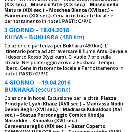
(XIX sec.) – Museo d’Arte (XIX sec.) – Museo della
Natura (XIX sec.) – Moschea Bianca (XVIIsec.) –
Hammam (XIX sec.).
Cena in ristorante locale e
pernottamento in hotel.
PASTI: C/P/C
3 GIORNO – 18.04.2016
KHIVA – BUKHARA
(480 km)
Colazione e partenza per Bukhara (480 km). L’
itinerario porta ad attraversare il fiume
Amu-Darya
e
il deserto Rosso (Kyzilkum). Ci vuole 7 ore sulla
strada. Nel pomeriggio arrivo a Bukhara. Tempo
libero. Cena in ristorante locale e Pernottamento in
hotel.
PASTI: C/P/C
4 GIORNO – 19.04.2016
BUKHARA
(escursione)
Colazione in hotel. Escursione per la città.
Piazza
Principale Lyabi Khauz (XVII sec.) – Madrassa Nodir
Devon Beghi (XVII sec.) – Madrassa Kukaldosh (XVI
sec.) – Statua Personaggio Comico Khodja
Nasriddin – Khonako (XVII sec.) –
Caravanseraglio (XIX sec.) – Bazar Coperto
CAMBIAVALUTE (XVI sec.) – Caravansaraglio (XVIII