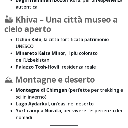
Bagni Hammam Bozori Kord
, per un’esperienza
autentica
🏜
Khiva – Una città museo a
cielo aperto
Itchan Kala
, la città fortificata patrimonio
UNESCO
Minareto Kalta Minor
, il più colorato
dell’Uzbekistan
Palazzo Tosh-Hovli
, residenza reale
⛰
Montagne e deserto
Montagne di Chimgan
(perfette per trekking e
sci in inverno)
Lago Aydarkul
, un’oasi nel deserto
Yurt camp a Nurata
, per vivere l’esperienza dei
nomadi