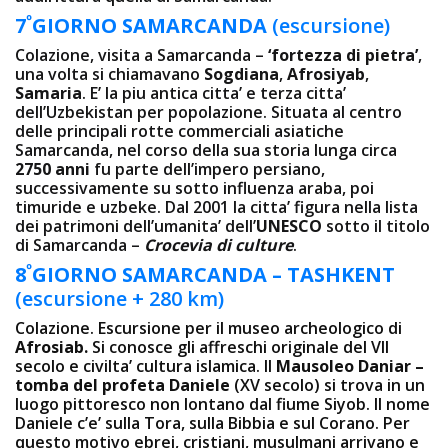
º
7
GIORNO
SAMARCANDA
(escursione)
Colazione, visita a Samarcanda –
‘fortezza di pietra’
,
una volta si chiamavano
Sogdiana
,
Afrosiyab
,
Samaria
. E’ la piu antica citta’ e terza citta’
dell’Uzbekistan per popolazione. Situata al centro
delle principali rotte commerciali asiatiche
Samarcanda, nel corso della sua storia lunga circa
2750 anni
fu parte dell’impero persiano,
successivamente su sotto influenza araba, poi
timuride e uzbeke. Dal 2001 la citta’ figura nella lista
dei patrimoni dell’umanita’ dell’
UNESCO
sotto il titolo
di Samarcanda –
Crocevia di culture
.
º
8
GIORNO
SAMARCANDA – TASHKENT
(escursione + 280 km)
Colazione. Escursione per il museo archeologico di
Afrosiab.
Si conosce gli affreschi originale del VII
secolo e civilta’ cultura islamica. Il
Mausoleo Daniar –
tomba del profeta Daniele
(XV secolo) si trova in un
luogo pittoresco non lontano dal fiume Siyob. Il nome
Daniele c’e’ sulla Tora, sulla Bibbia e sul Corano. Per
questo motivo ebrei, cristiani, musulmani arrivano e