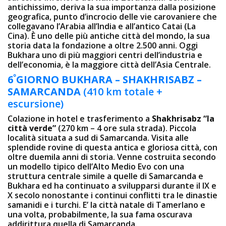
antichissimo, deriva la sua importanza dalla posizione
geografica, punto d’incrocio delle vie carovaniere che
collegavano l’Arabia all’India e all’antico Catai (La
Cina). È uno delle più antiche città del mondo, la sua
storia data la fondazione a oltre 2.500 anni. Oggi
Bukhara uno di più maggiori centri dell’industria e
dell’economia, è la maggiore città dell’Asia Centrale.
º
6
GIORNO
BUKHARA – SHAKHRISABZ –
SAMARCANDA
(410 km totale +
escursione)
Colazione in hotel e trasferimento a
Shakhrisabz “la
città verde”
(270 km – 4 ore sula strada). Piccola
località situata a sud di Samarcanda. Visita alle
splendide rovine di questa antica e gloriosa città, con
oltre duemila anni di storia. Venne costruita secondo
un modello tipico dell’Alto Medio Evo con una
struttura centrale simile a quelle di Samarcanda e
Bukhara ed ha continuato a svilupparsi durante il IX e
X secolo nonostante i continui conflitti tra le dinastie
samanidi e i turchi. E’ la città natale di Tamerlano e
una volta, probabilmente, la sua fama oscurava
addirittura quella di Samarcanda.