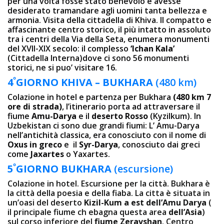
per una volta fosse stato benevolo e avesse
desiderato tramandare agli uomini tanta bellezza e
armonia. Visita della cittadella di Khiva. Il compatto e
affascinante centro storico, il più intatto in assoluto
tra i centri della Via della Seta, enumera monumenti
del XVII-XIX secolo: il complesso
‘Ichan Kala’
(Cittadella Interna)dove ci sono 56 monumenti
storici, ne si puo’ visitare 16.
º
4
GIORNO
KHIVA – BUKHARA
(480 km)
Colazione in hotel e partenza per Bukhara
(480 km 7
ore di strada)
, l’itinerario porta ad attraversare il
fiume
Amu-Darya
e il
deserto Rosso
(Kyzilkum). In
Uzbekistan ci sono due grandi fiumi: L’ Amu-Darya
nell’antichità classica, era conosciuto con il nome di
Oxus in greco
e il
Syr-Darya
, conosciuto dai greci
come
Jaxartes
o Yaxartes.
º
5
GIORNO
BUKHARA
(escursione)
Colazione in hotel. Escursione per la città. Bukhara è
la città della poesia e della fiaba. La cittа è situata in
un’oasi del deserto
Kizil-Kum a est dell’Amu Darya
(
il principale fiume ch ebagna questa area
dell’Asia
)
sul corso inferiore del
fiume Zeravshan
. Centro