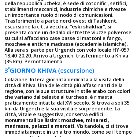
della repubblica uzbeka, è sede di cotonifici, setifici,
stabilimenti meccanici, industrie chimiche e riveste
un importante ruolo di nodo di comunicazioni.
Trasferimento a parte nord-ovest di Tashkent,
escursione la città vecchia,
“eski shakhar”
, si
presenta come un dedalo di strette viuzze polverose
su cui si affacciano case basse di mattoni e fango,
moschee e antiche madrasse (accademie islamiche).
Alla sera si parte per Urgench con volo locale HY-057
18.40-20.20. Arrivo a Urgench, trasferimento a Khiva
(35 km). Pernottamento.
º
3
GIORNO
KHIVA
(escursione)
Colazione. Intera giornata dedicata alla visita della
città di Khiva. Una delle città più affascinanti della
regione, con le sue strutture in stile arabo con colori
che variano dal celeste al turchese, è rimasta
praticamente intatta dal XVI secolo. Si trova a soli 35
km da Urgench e la sua visita è sorprendente. La
città, vitale e suggestiva, conserva edifici
monumentali bellissimi:
moschee, minareti,
madrasse, palazzi e mercati.
Visitandola, ci si trova
immediatamente in un altro mondo, come se il tempo