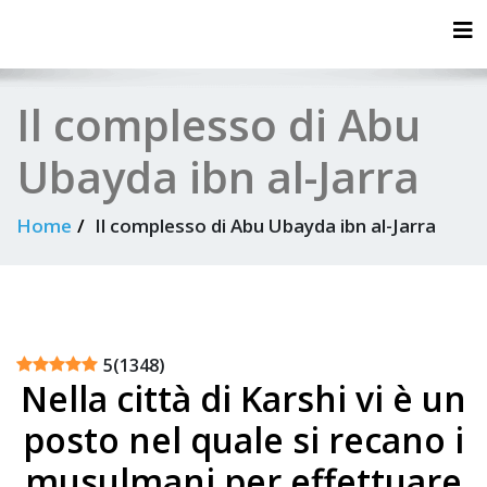
Tog
Il complesso di Abu
Ubayda ibn al-Jarra
Home
Il complesso di Abu Ubayda ibn al-Jarra
5
(
1348
)
Nella città di Karshi vi è un
posto nel quale si recano i
musulmani per effettuare