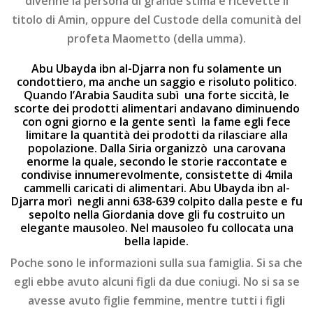
divenne la persona di grande stima e ricevette il
titolo di Amin, oppure del Custode della comunità del
profeta Maometto (della umma).
Abu Ubayda ibn al-Djarra non fu solamente un
condottiero, ma anche un saggio e risoluto politico.
Quando l’Arabia Saudita subì una forte siccità, le
scorte dei prodotti alimentari andavano diminuendo
con ogni giorno e la gente sentì la fame egli fece
limitare la quantità dei prodotti da rilasciare alla
popolazione. Dalla Siria organizzò una carovana
enorme la quale, secondo le storie raccontate e
condivise innumerevolmente, consistette di 4mila
cammelli caricati di alimentari. Abu Ubayda ibn al-
Djarra morì negli anni 638-639 colpito dalla peste e fu
sepolto nella Giordania dove gli fu costruito un
elegante mausoleo. Nel mausoleo fu collocata una
bella lapide.
Poche sono le informazioni sulla sua famiglia. Si sa che
egli ebbe avuto alcuni figli da due coniugi. No si sa se
avesse avuto figlie femmine, mentre tutti i figli