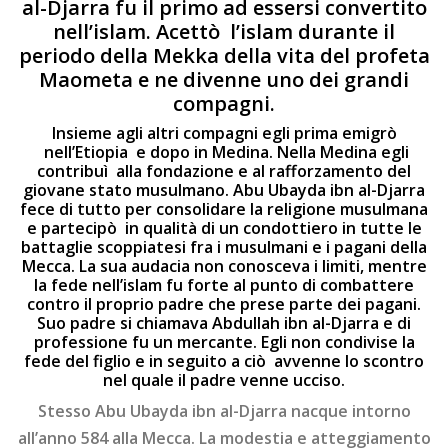
al-Djarra fu il primo ad essersi convertito
nell’islam. Acettò l’islam durante il
periodo della Mekka della vita del profeta
Maometa e ne divenne uno dei grandi
compagni.
Insieme agli altri compagni egli prima emigrò
nell’Etiopia e dopo in Medina. Nella Medina egli
contribuì alla fondazione e al rafforzamento del
giovane stato musulmano. Abu Ubayda ibn al-Djarra
fece di tutto per consolidare la religione musulmana
e partecipò in qualità di un condottiero in tutte le
battaglie scoppiatesi fra i musulmani e i pagani della
Mecca. La sua audacia non conosceva i limiti, mentre
la fede nell’islam fu forte al punto di combattere
contro il proprio padre che prese parte dei pagani.
Suo padre si chiamava Abdullah ibn al-Djarra e di
professione fu un mercante. Egli non condivise la
fede del figlio e in seguito a ciò avvenne lo scontro
nel quale il padre venne ucciso.
Stesso Abu Ubayda ibn al-Djarra nacque intorno
all’anno 584 alla Mecca. La modestia e atteggiamento