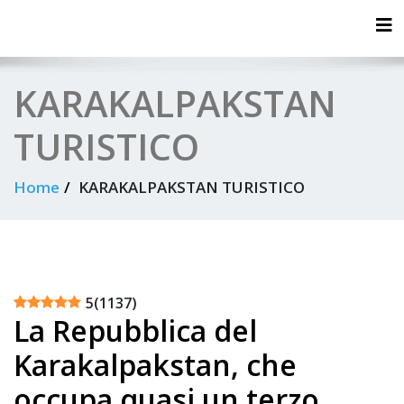
Tog
KARAKALPAKSTAN
TURISTICO
Home
KARAKALPAKSTAN TURISTICO
5
(
1137
)
La Repubblica del
Karakalpakstan, che
occupa quasi un terzo