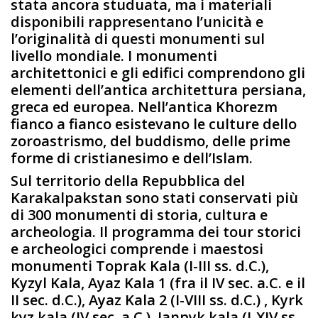
stata ancora studuata, ma i materiali
disponibili rappresentano l’unicità e
l’originalità di questi monumenti sul
livello mondiale. I monumenti
architettonici e gli edifici comprendono gli
elementi dell’antica architettura persiana,
greca ed europea. Nell’antica Khorezm
fianco a fianco esistevano le culture dello
zoroastrismo, del buddismo, delle prime
forme di cristianesimo e dell’Islam.
Sul territorio della Repubblica del
Karakalpakstan sono stati conservati più
di 300 monumenti di storia, cultura e
archeologia. Il programma dei tour storici
e archeologici comprende i maestosi
monumenti Toprak Kala (I-III ss. d.C.),
Kyzyl Kala, Ayaz Kala 1 (fra il IV sec. a.C. e il
II sec. d.C.), Ayaz Kala 2 (I-VIII ss. d.C.) , Kyrk
kyz kala (IV sec. a.C.), Janpyk kala (I-XIV ss.