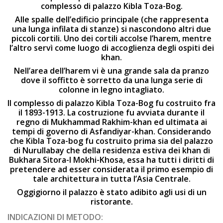
complesso di palazzo Kibla Toza-Bog.
Alle spalle dell’edificio principale (che rappresenta
una lunga infilata di stanze) si nascondono altri due
piccoli cortili. Uno dei cortili accolse l’harem, mentre
l’altro servì come luogo di accoglienza degli ospiti dei
khan.
Nell’area dell’harem vi è una grande sala da pranzo
dove il soffitto è sorretto da una lunga serie di
colonne in legno intagliato.
Il complesso di palazzo Kibla Toza-Bog fu costruito fra
il 1893-1913. La costruzione fu avviata durante il
regno di Mukhammad Rakhim-khan ed ultimata ai
tempi di governo di Asfandiyar-khan. Considerando
che Kibla Toza-bog fu costruito prima sia del palazzo
di Nurullabay che della residenza estiva dei khan di
Bukhara Sitora-I Mokhi-Khosa, essa ha tutti i diritti di
pretendere ad esser considerata il primo esempio di
tale architettura in tutta l’Asia Centrale.
Oggigiorno il palazzo è stato adibito agli usi di un
ristorante.
INDICAZIONI DI METODO: