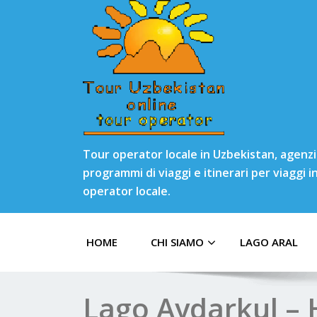
Tour operator locale in Uzbekistan, agenzia
programmi di viaggi e itinerari per viaggi 
operator locale.
HOME
CHI SIAMO
LAGO ARAL
Lago Aydarkul –