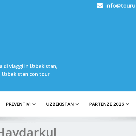
info@touru
 di viaggi in Uzbekistan,
in Uzbekistan con tour
PREVENTIVI
UZBEKISTAN
PARTENZE 2026
 Haydarkul