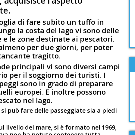
 acquisisce l’aspetto
te.
oglia di fare subito un tuffo in
ngo la costa del lago vi sono delle
 e le zone destinate ai pescatori.
e almeno per due giorni, per poter
tancante tragitto.
de principali vi sono diversi campi
o per il soggiorno dei turisti. I
peggi sono in grado di preparare
quelli europei. E inoltre possono
escato nel lago.
 si può fare delle passeggiate sia a piedi
ul livello del mare, si è formato nel 1969,
arya non ha potuto contenere tutta