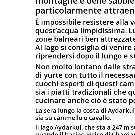
montagne e delle sabbie,
particolarmente attraen
È impossibile resistere alla v
quest’acqua limpidissima. Lu
zone balneari ben attrezzate
Al lago si consiglia di venir
riprendersi dopo il lungo e s
Non molto lontano dalle stra
di yurte con tutto il necessari
cuochi esperti di questi cam
sia i piatti tradizionali che 
cucinare anche ciò è stato p
La sera lungo la costa di Aydarkul
sia su cammello o cavallo.
Il lago Aydarkul, che sta a 247 m s
quando il bacino idrico di Chard