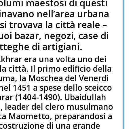
olumi maestosi di questi
minavano nell’area urbana
i trovava la città reale –
uoi bazar, negozi, case di
teghe di artigiani.
hrar era una volta uno dei
la città. Il primo edificio della
uma, la Moschea del Venerdì
 nel 1451 a spese dello sceicco
rar (1404-1490). Ubaidullah
fi, leader del clero musulmano
eta Maometto, preparandosi a
a costruzione di una grande