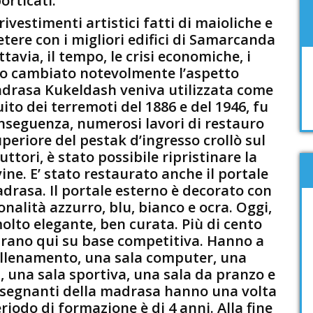
orticati.
ivestimenti artistici fatti di maioliche e
etere con i migliori edifici di Samarcanda
tavia, il tempo, le crisi economiche, i
no cambiato notevolmente l’aspetto
a madrasa Kukeldash veniva utilizzata come
uito dei terremoti del 1886 e del 1946, fu
seguenza, numerosi lavori di restauro
eriore del pestak d’ingresso crollò sul
uttori, è stato possibile ripristinare la
ne. E’ stato restaurato anche il portale
adrasa. Il portale esterno è decorato con
tonalità azzurro, blu, bianco e ocra. Oggi,
lto elegante, ben curata. Più di cento
entrano qui su base competitiva. Hanno a
’allenamento, una sala computer, una
ia, una sala sportiva, una sala da pranzo e
i insegnanti della madrasa hanno una volta
riodo di formazione è di 4 anni. Alla fine