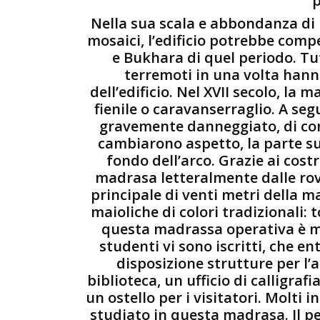
p
Nella sua scala e abbondanza di r
mosaici, l’edificio potrebbe comp
e Bukhara di quel periodo. Tut
terremoti in una volta han
dell’edificio. Nel XVII secolo, l
fienile o caravanserraglio. A seg
gravemente danneggiato, di con
cambiarono aspetto, la parte sup
fondo dell’arco. Grazie ai costr
madrasa letteralmente dalle rovi
principale di venti metri della m
maioliche di colori tradizionali: 
questa madrassa operativa è mo
studenti vi sono iscritti, che 
disposizione strutture per l
biblioteca, un ufficio di calligraf
un ostello per i visitatori. Molt
studiato in questa madrasa. Il pe