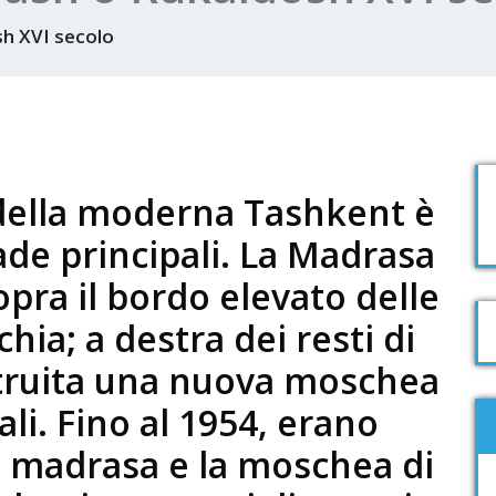
h XVI secolo
 della moderna Tashkent è
ade principali. La Madrasa
pra il bordo elevato delle
hia; a destra dei resti di
ostruita una nuova moschea
li. Fino al 1954, erano
ia madrasa e la moschea di