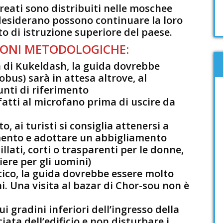
ureati sono distribuiti nelle moschee
 desiderano possono continuare la loro
uto di istruzione superiore del paese.
ONI METODOLOGICHE:
sa di Kukeldash, la guida dovrebbe
obus) sarà in attesa altrove, al
nti di riferimento
fatti al microfano prima di uscire da
o, ai turisti si consiglia attenersi a
ento e adottare un abbigliamento
illati, corti o trasparenti per le donne,
iere per gli uomini)
tico, la guida dovrebbe essere molto
i. Una visita al bazar di Chor-sou non è
 sui gradini inferiori dell’ingresso della
ata dell’edificio e non disturbare i