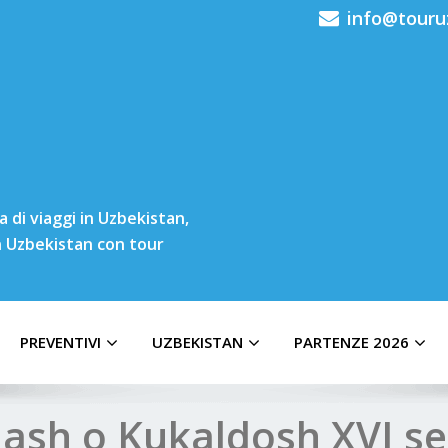
info@touru
 di viaggi in Uzbekistan,
in Uzbekistan con tour
PREVENTIVI
UZBEKISTAN
PARTENZE 2026
ash o Kukaldosh XVI se