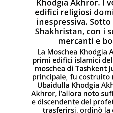
Khodgia Akhror. I v
edifici religiosi do
inespressiva. Sotto s
Shakhristan, con i s
mercanti e bot
La Moschea Khodgia Ak
primi edifici islamici del
moschea di Tashkent J
principale, fu costruito
Ubaidulla Khodgia Akh
Akhror, l’allora noto su
e discendente del prof
trasferirsi, ordinò l