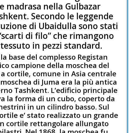
e madrasa nella Gulbazar
ashkent. Secondo le leggende
truzione di Ubaidulla sono stati
 “scarti di filo” che rimangono
 tessuto in pezzi standard.
la base del complesso Registan
unico campione della moschea del
a cortile, comune in Asia centrale
moschea di Juma era la più antica
no Tashkent. L’edificio principale
a la forma di un cubo, coperto da
estrini in un cilindro basso. Sul
ortile e’ stato realizzato un grande
 cortile rettangolare allungato
pilastri. Nel 1868, la moschea fu