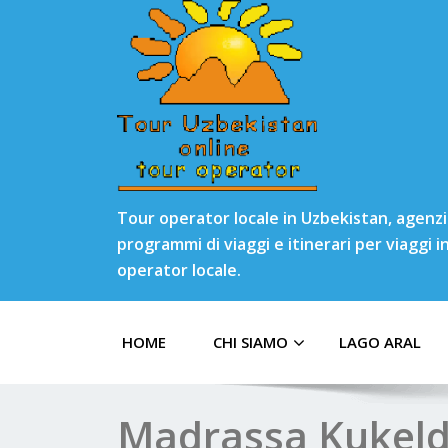
Tour operator locale in Uzbekistan, agenzia
programmi di viaggi e itinerari per viaggi 
operator locale.
HOME
CHI SIAMO
LAGO ARAL
Madrassa Kukeld