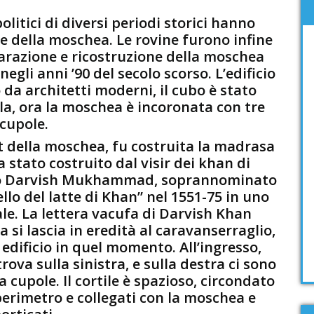
litici di diversi periodi storici hanno
e della moschea. Le rovine furono infine
iparazione e ricostruzione della moschea
egli anni ’90 del secolo scorso. L’edificio
da architetti moderni, il cubo è stato
la, ora la moschea è incoronata con tre
cupole.
t della moschea, fu costruita la madrasa
a stato costruito dal visir dei khan di
lio Darvish Mukhammad, soprannominato
llo del latte di Khan” nel 1551-75 in uno
ale. La lettera vacufa di Darvish Khan
 si lascia in eredità al caravanserraglio,
 edificio in quel momento. All’ingresso,
rova sulla sinistra, e sulla destra ci sono
a cupole. Il cortile è spazioso, circondato
 perimetro e collegati con la moschea e