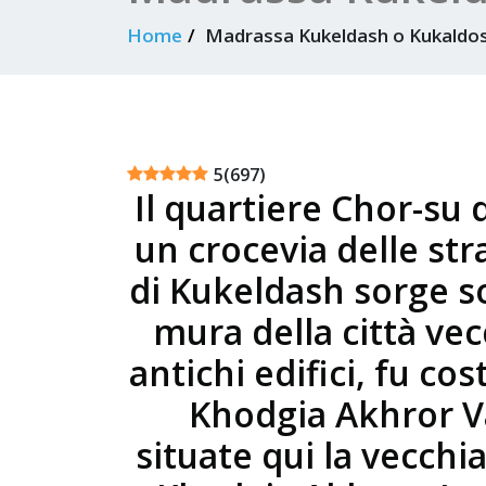
Home
Madrassa Kukeldash o Kukaldos
5
(
697
)
Il quartiere Chor-su
un crocevia delle str
di Kukeldash sorge so
mura della città vecc
antichi edifici, fu c
Khodgia Akhror Va
situate qui la vecch