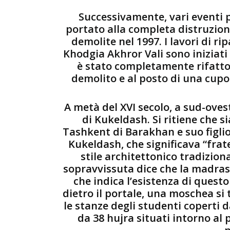
Successivamente, vari eventi po
portato alla completa distruzion
demolite nel 1997. I lavori di r
Khodgia Akhror Vali sono iniziati n
è stato completamente rifatto 
demolito e al posto di una cupo
A metà del XVI secolo, a sud-oves
di Kukeldash. Si ritiene che si
Tashkent di Barakhan e suo fig
Kukeldash, che significava “frate
stile architettonico tradizion
sopravvissuta dice che la madrasa
che indica l’esistenza di questo
dietro il portale, una moschea si t
le stanze degli studenti coperti d
da 38 hujra situati intorno al