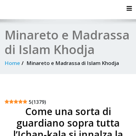
Tog
Minareto e Madrassa
di Islam Khodja
Home
Minareto e Madrassa di Islam Khodja
5
(
1379
)
Come una sorta di
guardiano sopra tutta
l’Ichan-kala si innalza la