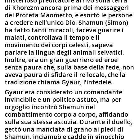
misterioso predicatore arrivò sulla terra
di Khorezm ancora prima dei messaggeri
del Profeta Maometto, e esortò le persone
a credere nell’unico Dio. Shamun (Simon)
ha fatto tanti miracoli, faceva guarire i
malati, controllava il tempo e il
movimento dei corpi celesti, sapeva
parlare la lingua degli animali selvatici.
Inoltre, era un gran guerriero ed eroe
senza paura che, sulla base della fede, non
aveva paura di sfidare il re locale, che la
tradizione chiama Gyaur, l’infedele.
Gyaur era considerato un comandante
invincibile e un politico astuto, ma per
orgoglio incontrò Shamun nel
combattimento corpo a corpo, affidando
sulla sua stessa astuzia. Durante il duello,
gettò una manciata di grano ai piedi di
Shamun, inciampò e cadde in ginocchio