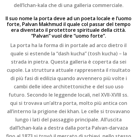
dell’Ichan-kala che di una galleria commerciale.
Il suo nome la porta deve ad un poeta locale e l’uomo
forte, Palvan Makhmud il quale col passar del tempo
era diventato il protettore spirituale della città.
“Palvan” vuol dire “uomo forte”.
La porta ha la forma di in portale ad arco dietro il
quale si estende la “dash kucha” (tosh kucha) – la
strada in pietra. Questa galleria è coperta da sei
cupole. La struttura attuale rappresenta il risultato
di più fasi di edilizia quando avvennero più volte i
cambi delle idee architettoniche e del suo uso
futuro. Secondo le leggende locali, nel XVII-XVIII ss.
qui si trovava un’altra porta, molto più antica con
all’interno la prigione dei khan. Le celle si trovavano
lungo i lati del passaggio principale. All’uscita
dall’Ichan-kala a destra dalla porta Palvan-darvaza
fino al 1873 si trovò il mercato di schiavi, nello stesso