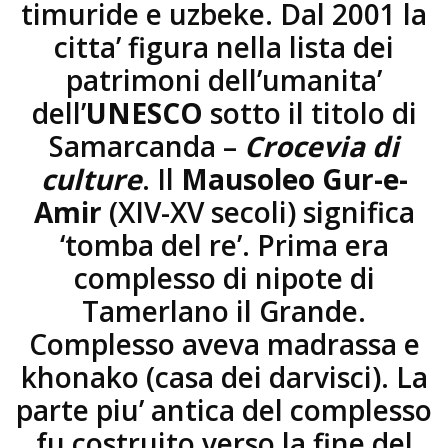
timuride e uzbeke. Dal 2001 la
citta’ figura nella lista dei
patrimoni dell’umanita’
dell’
UNESCO
sotto il titolo di
Samarcanda –
Crocevia di
culture
. Il
Mausoleo Gur-e-
Amir
(XIV-XV secoli) significa
‘tomba del re’. Prima era
complesso di nipote di
Tamerlano il Grande.
Complesso aveva madrassa e
khonako (casa dei darvisci). La
parte piu’ antica del complesso
fu costruito verso la fine del