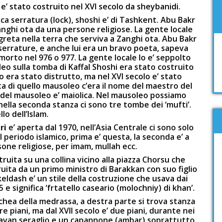
i
e’ stato costruito nel XVI secolo da sheybanidi.
fica serratura (lock), shoshi e’ di Tashkent. Abu Bakr
Zanghi ota da una persone religiose. La gente locale
reta nella terra che serviva a Zanghi ota. Abu Bakr
 serrature, e anche lui era un bravo poeta, sapeva
morto nel 976 o 977. La gente locale lo e’ seppolto
eo sulla tomba di Kaffal Shoshi era stato costruito
eo era stato distrutto, ma nel XVI secolo e’ stato
a di quello mausoleo c’era il nome del maestro del
 del mausoleo e’ maiolica. Nel mausoleo possiamo
ella seconda stanza ci sono tre tombe dei ‘mufti’.
llo dell’Islam.
ari
e’ aperta dal 1970, nell’Asia Centrale ci sono solo
periodo islamico, prima e’ questa, la seconda e’ a
sone religiose, per imam, mullah ecc.
truita su una collina vicino alla piazza Chorsu che
uita da un primo ministro di Barakkan con suo figlio
dash e’ un stile della costruzione che usava dai
e significa ‘frtatello caseario (molochniy) di khan’.
schea della medrassa, a destra parte si trova stanza
e piani, ma dal XVII secolo e’ due piani, durante nei
ravan seraglio e un capannone (ambar) soprattutto