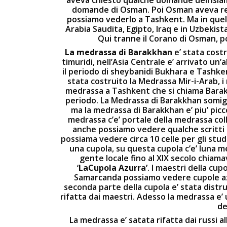
domande di Osman. Poi Osman aveva re
possiamo vederlo a Tashkent. Ma in quell
Arabia Saudita, Egipto, Iraq e in Uzbekis
Qui tranne il Corano di Osman, p
La medrassa di Barakkhan
e’ stata cost
timuridi, nell’Asia Centrale e’ arrivato un’
il periodo di sheybanidi Bukhara e Tashkent
stata costruito la Medrassa Mir-i-Arab, i
medrassa a Tashkent che si chiama Barak
periodo. La Medrassa di Barakkhan somigli
ma la medrassa di Barakkhan e’ piu’ picc
medrassa c’e’ portale della medrassa col
anche possiamo vedere qualche scritti i
possiama vedere circa 10 celle per gli stud
una cupola, su questa cupola c’e’ luna me
gente locale fino al XIX secolo chiam
‘
LaCupola Azurra’
. I maestri della cu
Samarcanda possiamo vedere cupole azu
seconda parte della cupola e’ stata distrut
rifatta dai maestri. Adesso la medrassa e’ 
de
La medrassa e’ satata rifatta dai russi a