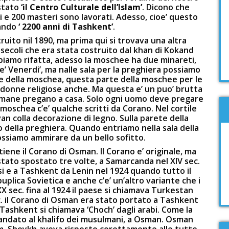
 stato
‘il Centro Culturale dell’Islam’
. Dicono che
i e 200 masteri sono lavorati. Adesso, cioe’ questo
ando
‘ 2200 anni di Tashkent’
.
ruito nil 1890, ma prima qui si trovava una altra
secoli che era stata costruito dal khan di Kokand
biamo rifatta, adesso la moschee ha due minareti,
e’ Venerdi’, ma nalle sala per la preghiera possiamo
e della moschea, questa parte della moschee per le
 donne religiose anche. Ma questa e’ un puo’ brutta
lmane pregano a casa. Solo ogni uomo deve pregare
 moschea c’e’ qualche scritti da Corano. Nel cortile
 colla decorazione di legno. Sulla parete della
o della preghiera. Quando entriamo nella sala della
ssiamo ammirare da un bello sofitto.
tiene il Corano di Osman. Il Corano e’ originale, ma
stato spostato tre volte, a Samarcanda nel XIV sec.
i e a Tashkent da Lenin nel 1924 quando tutto il
uplica Sovietica e anche c’e’ un’altro variante che i
X sec. fina al 1924 il paese si chiamava Turkestan
c. il Corano di Osman era stato portato a Tashkent
Tashkent si chiamava ‘Choch’ dagli arabi. Come la
 andato al khalifo dei musulmani, a Osman. Osman
m. Sheykh aveva risposto corettamente alle tutte