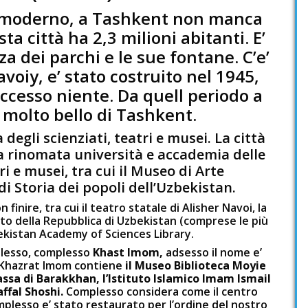
o moderno, a Tashkent non manca
ta città ha 2,3 milioni abitanti. E’
za dei parchi e le sue fontane. C’e’
voiy, e’ stato costruito nel 1945,
ccesso niente. Da quell periodo a
o molto bello di Tashkent.
degli scienziati, teatri e musei. La città
a rinomata università e accademia delle
ri e musei, tra cui il Museo di Arte
i Storia dei popoli dell’Uzbekistan.
n finire, tra cui il teatro statale di Alisher Navoi, la
tato della Repubblica di Uzbekistan (comprese le più
ekistan Academy of Sciences Library.
plesso, complesso
Khast Imom,
adsesso il nome e’
o Khazrat Imom contiene
il Museo Biblioteca Moyie
sa di Barakkhan, l’Istituto Islamico Imam Ismail
affal Shoshi.
Complesso considera come il centro
plesso e’ stato restaurato per l’ordine del nostro