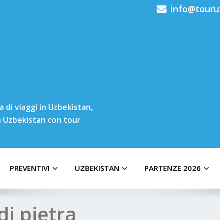
info@touru
 di viaggi in Uzbekistan,
in Uzbekistan con tour
PREVENTIVI
UZBEKISTAN
PARTENZE 2026
di pietra