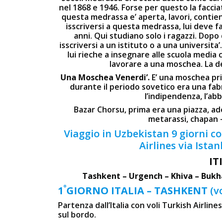
nel 1868 e 1946. Forse per questo la facci
questa medrassa e’ aperta, lavori, contiene
isscriversi a questa medrassa, lui deve f
anni. Qui studiano solo i ragazzi. Dop
isscriversi a un istituto o a una universita’
lui rieche a insegnare alle scuola media
lavorare a una moschea. La d
Una Moschea Venerdi’.
E’ una moschea prin
durante il periodo sovetico era una fab
l’indipendenza, l’ab
Bazar Chorsu, prima era una piazza, ad
metarassi, chapan –
Viaggio in Uzbekistan 9 giorni co
Airlines via Ista
IT
Tashkent – Urgench – Khiva – Bukh
º
1
GIORNO
ITALIA – TASHKENT
(v
Partenza dall’Italia con voli Turkish Airli
sul bordo.