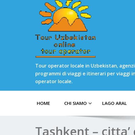
Tour operator locale in Uzbekistan, agenzia
programmi di viaggi e itinerari per viaggi 
operator locale.
HOME
CHI SIAMO
LAGO ARAL
Tashkent – citta’ 