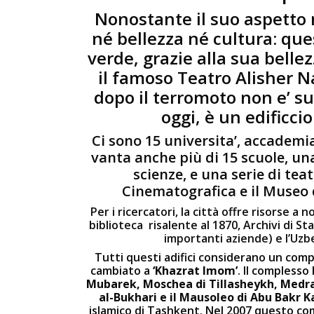
Nonostante il suo aspett
né bellezza né cultura: ques
verde, grazie alla sua bellez
il famoso Teatro Alisher Na
dopo il terromoto non e’ su
oggi, è un edificci
Ci sono 15 universita’, accademia 
vanta anche più di 15 scuole, un
scienze, e una serie di teat
Cinematografica e il Museo d
Per i ricercatori, la città offre risorse a no
biblioteca risalente al 1870, Archivi di S
importanti aziende) e l’Uzb
Tutti questi adifici considerano un com
cambiato a
‘Khazrat Imom’
. Il compless
Mubarek, Moschea di Tillasheykh, Medras
al-Bukhari e il Mausoleo di Abu Bakr K
islamico di Tashkent. Nel 2007 questo com