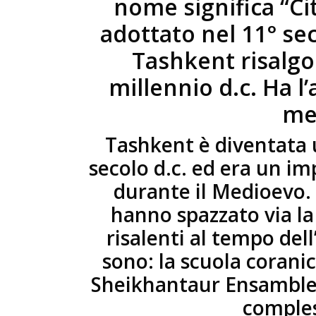
nome significa “Citt
adottato nel 11° sec
Tashkent risalgon
millennio d.c. Ha 
me
Tashkent è diventata 
secolo d.c. ed era un i
durante il Medioevo. 
hanno spazzato via la
risalenti al tempo dell’
sono: la scuola coranic
Sheikhantaur Ensamble (
comples