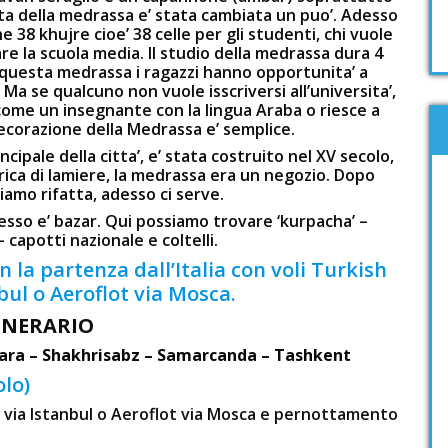
ata della medrassa e’ stata cambiata un puo’. Adesso
 38 khujre cioe’ 38 celle per gli studenti, chi vuole
are la scuola media. Il studio della medrassa dura 4
o questa medrassa i ragazzi hanno opportunita’ a
. Ma se qualcuno non vuole isscriversi all’universita’,
 come un insegnante con la lingua Araba o riesce a
ecorazione della Medrassa e’ semplice.
cipale della citta’, e’ stata costruito nel XV secolo,
rica di lamiere, la medrassa era un negozio. Dopo
biamo rifatta, adesso ci serve.
esso e’ bazar. Qui possiamo trovare ‘kurpacha’ –
 capotti nazionale e coltelli.
n la partenza dall’Italia con voli Turkish
nbul o Aeroflot via Mosca.
INERARIO
ara – Shakhrisabz – Samarcanda – Tashkent
olo)
nes via Istanbul o Aeroflot via Mosca e pernottamento