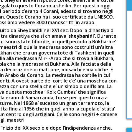
galato questo Corano a sheikh. Per questo oggi
 periodo c’erano 4 Corani, adesso si trovano negli
tan. Questo Corano ha il suo certificate da UNESCO.
ossiamo vedere 3000 manoscritti in arabo.
ruito da Sheybanidi nel XVI sec. Dopo la dinastiya di
altra dinastiya che si chiamava
‘sheybanidi’.
Durante
 sono state fifiorite, in quell periodo a Bukhara e’
 maestri di quella medrassa sono costruiti un’altra
khan che era un governatote di Tashkent in quell
a alla medrassa Mir-i-Arab che si trova a Bukhara,
ola che la medrassa di Bukhara. Alla facciata della
la decorazione di mattone, mosaichi e maioliche. E
n Arabo da Corano. La medrassa ha cortile in cui
enti. A ovest parte del cortile c’e’ una moschea con
zza con una stella che e’ un simbolo dell’Islam. La
ava questa moschea ‘ Ko’k Gumbaz’ che significa
pola erano di Samarcanda, forse per questo ora a
rre. Nel 1868 e’ sucesso un gran terremoto, la
ta fino al 1956 che in quell anno la cupola e’ stata’
un centro degli artigiani. Celle sono negizi + camere
gli maestri.
ll’inizio del XX secolo e dopo l’indipendenza anche.