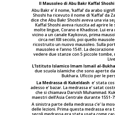
Il Mausoleo di Abu Bakr Kaffal Shosh
Abu Bakr e’ il nome, ‘kaffal’ da arabo signi
Shoshi ha ricevuto il nome di ‘Kaffal’ da 
dice che Abu Bakr Shoshi aveva una via seg
Kaffal Shoshi aveva riuscita ad aprire le
molte lingue, Corano e Khadisse. Lui era 
vicino a un canale Kaykovus, prima mausol
circa nel XIII secolo, poi quello mausol
ricostruito un nuovo mausoleo. Sulla port
mausoleo e l’anno 1541. La decorazione
vedere due stanze con 5 piccole tombe, n
Live
L’Istituto Islamico Imam Ismail al-Bukh
due scuola islamiche che sono aperte dal 
Bukhara. Uficcio per le per
La Medrassa
di Kukeldash
e’ stata cos
adesso e’ bazar. La medrassa e’ satat costr
che si chiamava Darvish Muhammad. Kukel
maestri dell’Asia Centrale durante 1551-75 
A sinistra parte della medrassa c’e’ la mo
delle lezioni. Prima questa medrassa era tr
secoli medrassa era stata usata come ca