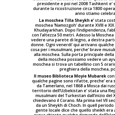
presidente e poi nel 2008 Tashkent e’
durante la ricostruzione circa 1800 opera
anno stiamo celebr
La moschea Tilla Sheykh e’
stata cost
moschea ‘Namozgoh’ durante XVIII e XIX 
Khudayarkhan. Dopo l’indipendenza, l’ab
con l’altezza 50 metri. Adesso la Moschea 
vedere una parete di legno, a destra part
donne. Ogni venerdi’ qui arrivano qualche
cosa per i musulmani, perche’ brave musu
alla moschea. Sulla porta principale della
della moschea possiamo vedere un ayvan
moschea si trova un tabellino con 5 orari
preghiera della moschea, po
Il museo Biblioteca Moyie Mubarek
con
qualche pagine sono rifatte, preche’ era 
da Tamerlano, nel 1868 a Mosca dai russ
territorio dell’Uzbekistan e’ stata una Rep
musulmani del Turkestan dall’inizio del X
chiedevano il Corano. Ma prima nel VII se
da un Sheykh di Choch. In quell periodo 
gente locale dice che quello sheikh era
aveva chiesto qualche domande dell’Isla