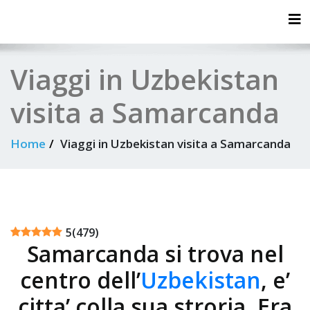
Tog
Viaggi in Uzbekistan
visita a Samarcanda
Home
Viaggi in Uzbekistan visita a Samarcanda
5
(
479
)
Samarcanda si trova nel
centro dell’
Uzbekistan
, e’
citta’ colla sua stroria. Era