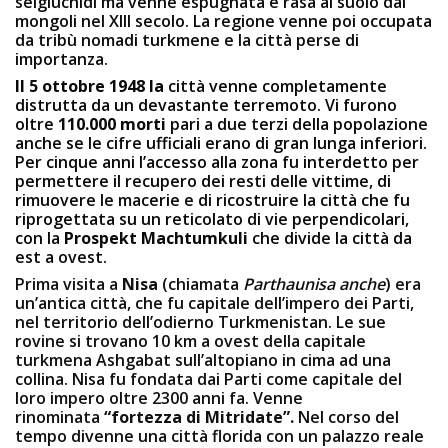
selgiuchidi ma venne espugnata e rasa al suolo dai
mongoli nel XIII secolo
. La regione venne poi occupata
da tribù nomadi turkmene e la città perse di
importanza.
Il 5 ottobre 1948 la
città venne completamente
distrutta da un devastante terremoto. Vi furono
oltre
110.000 morti
pari a due terzi della popolazione
anche se le cifre ufficiali erano di gran lunga inferiori.
Per cinque anni l’accesso alla zona fu interdetto per
permettere il recupero dei resti delle vittime, di
rimuovere le macerie e di ricostruire la città che fu
riprogettata su un reticolato di vie perpendicolari,
con la
Prospekt Machtumkuli
che divide la città da
est a ovest.
Prima visita a
Nisa
(chiamata
Parthaunisa anche
) era
un’antica città, che fu capitale dell’impero dei Parti,
nel territorio dell’odierno Turkmenistan. Le sue
rovine si trovano 10 km a ovest della capitale
turkmena Ashgabat sull’altopiano in cima ad una
collina. Nisa fu fondata dai Parti come capitale del
loro impero oltre 2300 anni fa. Venne
rinominata
“fortezza di Mitridate”.
Nel corso del
tempo divenne una città florida con un palazzo reale