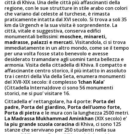
città di Khiva. Una delle città più affascinanti della
regione, con le sue strutture in stile arabo con colori
che variano dal celeste al turchese, è rimasta
praticamente intatta dal XVI secolo. Si trova a soli 35
km da Urgench e la sua visita è sorprendente. La
città, vitale e suggestiva, conserva edifici
monumentali bellissimi:
moschee, minareti,
madrasse, palazzi e mercati.
Visitandola, ci si trova
immediatamente in un altro mondo, come se il tempo
per una volta fosse stato benevolo e avesse
desiderato tramandare agli uomini tanta bellezza e
armonia. Visita della cittadella di Khiva. Il compatto e
affascinante centro storico, il più intatto in assoluto
tra i centri della Via della Seta, enumera monumenti
del XVII-XIX secolo: il complesso
‘Ichan Kala’
(Cittadella Interna)dove ci sono 56 monumenti
storici, ne si puo’ visitare 16.
Cittadella e’ rettangolare, ha 4 porte:
Porta del
padre, Porta del giardino, Porta dell’uomo forte,
Porta di pietra
e le mura con la lunghezza 2500 metri.
La Madrassa Mukhammad Aminkhan
(XIX secolo) e’
la piu grande scuola coracina
di Khiva, ci sono 125
stanze che servivano per 250 studenti nella sua