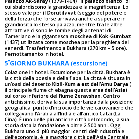
Palazzo Ak-Saray
(1379-1404)
“il palazzo bianco”
di
cui sbalordiscono la grandezza e la magnificenza. Lo
stesso vale per
il Dorutilavat
(seggio del potere e
della forza) che forse arrivava anche a superare in
grandiosità lo stesso palazzo, mentre tra le altre
attrattive ci sono le tombe degli antenati di
Tamerlano e la gigantesca
moschea di Kok-Gumbaz
(1437) utilizzata come moschea per la preghiera del
venerdì. Trasferimento a Bukhara (270 km – 5 ore).
Pernottamento in hotel.
º
5
GIORNO BUKHARA
(escursione)
Colazione in hotel. Escursione per la città. Bukhara è
la città della poesia e della fiaba. La cittа è situata in
un’oasi del deserto
Kizil-Kum a est dell’Amu Darya
(
il principale fiume ch ebagna questa area
dell’Asia
)
sul corso inferiore del
fiume Zeravshan
. Centro
antichissimo, deriva la sua importanza dalla posizione
geografica, punto d’incrocio delle vie carovaniere che
collegavano l’Arabia all’India e all’antico Catai (La
Cina). È uno delle più antiche città del mondo, la sua
storia data la fondazione a oltre 2.500 anni. Oggi
Bukhara uno di più maggiori centri dell’industria e
dell’economia, è la maggiore città dell’Asia Centrale.