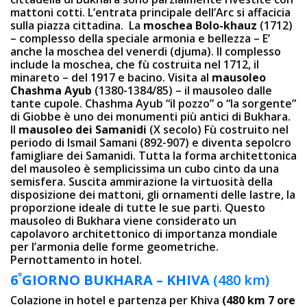
mattoni cotti. L’entrata principale dell’Arc si affacicia
sulla piazza cittadina. La
moschea Bolo-khauz
(1712)
– complesso della speciale armonia e bellezza – E’
anche la moschea del venerdi (djuma). Il complesso
include la moschea, che fù costruita nel 1712, il
minareto – del 1917 e bacino. Visita al
mausoleo
Chashma Ayub
(1380-1384/85) – il mausoleo dalle
tante cupole. Chashma Ayub “il pozzo” o “la sorgente”
di Giobbe è uno dei monumenti più antici di Bukhara.
Il
mausoleo dei Samanidi
(X secolo) Fù costruito nel
periodo di Ismail Samani (892-907) e diventa sepolcro
famigliare dei Samanidi. Tutta la forma architettonica
del mausoleo è semplicissima un cubo cinto da una
semisfera. Suscita ammirazione la virtuosità della
disposizione dei mattoni, gli ornamenti delle lastre, la
proporzione ideale di tutte le sue parti. Questo
mausoleo di Bukhara viene considerato un
capolavoro architettonico di importanza mondiale
per l’armonia delle forme geometriche.
Pernottamento in hotel.
º
6
GIORNO
BUKHARA – KHIVA
(480 km)
Colazione in hotel e partenza per Khiva
(480 km 7 ore