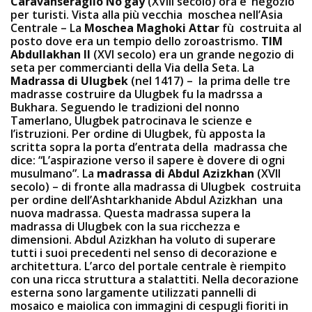
Caravanseraglio No’gay
(XVIII secolo) ora e’ negozio
per turisti. Vista alla più vecchia moschea nell’Asia
Centrale – La
Moschea Maghoki Attar
fù costruita al
posto dove era un tempio dello zoroastrismo.
TIM
Abdullakhan II
(XVI secolo) era un grande negozio di
seta per commercianti della Via della Seta. La
Madrassa di Ulugbek
(nel 1417) – la prima delle tre
madrasse costruire da Ulugbek fu la madrssa a
Bukhara. Seguendo le tradizioni del nonno
Tamerlano, Ulugbek patrocinava le scienze e
l’istruzioni. Per ordine di Ulugbek, fù apposta la
scritta sopra la porta d’entrata della madrassa che
dice: “L’aspirazione verso il sapere è dovere di ogni
musulmano”. La
madrassa di Abdul Azizkhan
(XVII
secolo) – di fronte alla madrassa di Ulugbek costruita
per ordine dell’Ashtarkhanide Abdul Azizkhan una
nuova madrassa. Questa madrassa supera la
madrassa di Ulugbek con la sua ricchezza e
dimensioni. Abdul Azizkhan ha voluto di superare
tutti i suoi precedenti nel senso di decorazione e
architettura. L’arco del portale centrale è riempito
con una ricca struttura a stalattiti. Nella decorazione
esterna sono largamente utilizzati pannelli di
mosaico e maiolica con immagini di cespugli fioriti in