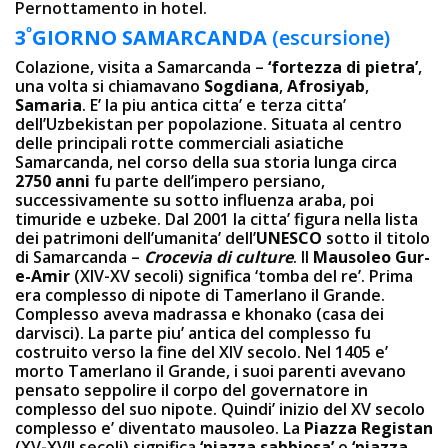
Pernottamento in hotel.
º
3
GIORNO
SAMARCANDA
(escursione)
Colazione, visita a Samarcanda –
‘fortezza di pietra’
,
una volta si chiamavano
Sogdiana
,
Afrosiyab
,
Samaria
. E’ la piu antica citta’ e terza citta’
dell’Uzbekistan per popolazione. Situata al centro
delle principali rotte commerciali asiatiche
Samarcanda, nel corso della sua storia lunga circa
2750 anni
fu parte dell’impero persiano,
successivamente su sotto influenza araba, poi
timuride e uzbeke. Dal 2001 la citta’ figura nella lista
dei patrimoni dell’umanita’ dell’
UNESCO
sotto il titolo
di Samarcanda –
Crocevia di culture
. Il
Mausoleo Gur-
e-Amir
(XIV-XV secoli) significa ‘tomba del re’. Prima
era complesso di nipote di Tamerlano il Grande.
Complesso aveva madrassa e khonako (casa dei
darvisci). La parte piu’ antica del complesso fu
costruito verso la fine del XIV secolo. Nel 1405 e’
morto Tamerlano il Grande, i suoi parenti avevano
pensato seppolire il corpo del governatore in
complesso del suo nipote. Quindi’ inizio del XV secolo
complesso e’ diventato mausoleo. La
Piazza Registan
(XV-XVII secoli) significa
‘piazza sabbiosa’
o
‘piazza