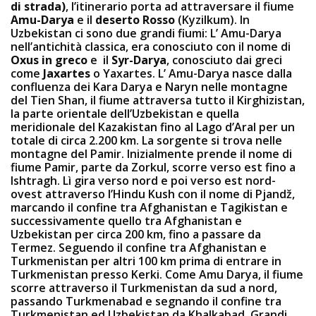
di strada)
, l’itinerario porta ad attraversare il fiume
Amu-Darya
e il
deserto Rosso
(Kyzilkum). In
Uzbekistan ci sono due grandi fiumi: L’ Amu-Darya
nell’antichità classica, era conosciuto con il nome di
Oxus in greco
e il
Syr-Darya
, conosciuto dai greci
come
Jaxartes
o Yaxartes. L’ Amu-Darya nasce dalla
confluenza dei Kara Darya e Naryn nelle montagne
del Tien Shan, il fiume attraversa tutto il Kirghizistan,
la parte orientale dell’Uzbekistan e quella
meridionale del Kazakistan fino al Lago d’Aral per un
totale di circa 2.200 km. La sorgente si trova nelle
montagne del Pamir. Inizialmente prende il nome di
fiume Pamir, parte da Zorkul, scorre verso est fino a
Ishtragh. Lì gira verso nord e poi verso est nord-
ovest attraverso l’Hindu Kush con il nome di Pjandž,
marcando il confine tra Afghanistan e Tagikistan e
successivamente quello tra Afghanistan e
Uzbekistan per circa 200 km, fino a passare da
Termez. Seguendo il confine tra Afghanistan e
Turkmenistan per altri 100 km prima di entrare in
Turkmenistan presso Kerki. Come Amu Darya, il fiume
scorre attraverso il Turkmenistan da sud a nord,
passando Turkmenabad e segnando il confine tra
Turkmenistan ed Uzbekistan da Khalkabad. Grandi