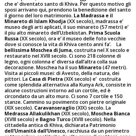
che e’ diventato santo di Khiva. Per questo motivo gli
sposi arrivano qui, prendono la benedizione del santo
il giorno del loro matrimonio.
La Madrassa e il
Minareto di Islam Khodja
(XX secolo), madrassa e’
museo degli arti aplicati, il suo minareto (57 metri) e’
il piu alto minareto dell’Uzbekistan.
Prima Scuola
Russa
(XX secolo), ora e’ il museo delle foto vecchie
dove si conosce la vita di Khiva cento anni fa’. La
bellissima Moschea di Juma
, costruita nel X secolo e
restaurato nel XVIII secolo. Ci sono 218 colonne di
legno, ogni colonna e’ diversa dall’altra colla sua
decorazione. Moschea ha il suo
Minareto
(47 metri).
Visita ai piccoli musei: di Avesto, della natura, dei
pittori. La
Casa di Pietra
(XIX secolo) e’ costruita
come splendida alternativa alla Kunya Ark, consiste in
alcune costruzioni intorno ad un cortile, ed è
circondato da un alto muro. Ci sono 7 cortile e 150
stanze. Cammino su povimento con pietre originale
(XIX secolo).
Caravanseraglio
(XIX) secolo. La
Medrassa Allakulikhan
(XIX secolo),
Moschea Bianca
(XVIII secolo) e
Bagno Turco
(XVIII secolo). Nella
cittadella antica di Khiva, dichiarata Patrimonio
dell’Umanità dall’Unesco
, racchiusa da un perimetro