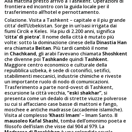
Alla mattina presto arrivo a Tashkent. Operazioni di
frontiera ed incontro con la guida locale per il
trasferimento all’hotel e pernottamento.
Colazione. Visita a Tashkent – capitale e il piu grande
citta’ dell’Uzbekistan. Sorge in un’oasi irrigata dai
fiumi Circik e Keles. Ha piu di 2.200 anni, significa
‘citta’ di pietra’
. Il nome della città è mutato più
volte: sotto la dominazione cinese della
Dinastia Han
era chiamata
Beitan
. Più tardi cambiò il nome
in
Chachkand
, gli arabi l’avevano chiamata
Shoshkent
che divenne poi
Tashkand
e quindi
Tashkent
.
Maggiore centro economico e culturale della
repubblica uzbeka, è sede di cotonifici, setifici,
stabilimenti meccanici, industrie chimiche e riveste
un importante ruolo di nodo di comunicazioni.
Trasferimento a parte nord-ovest di Tashkent,
escursione la città vecchia,
“eski shakhar”
, si
presenta come un dedalo di strette viuzze polverose
su cui si affacciano case basse di mattoni e fango,
moschee e antiche madrasse (accademie islamiche).
Visita al complesso
‘Khasti Imam’
– Imam Santo.
Il
mausoleo Kafal Shashi
, tomba dell’omonimo poeta e
filosofo dell’islam che visse dal 904 al 979. La