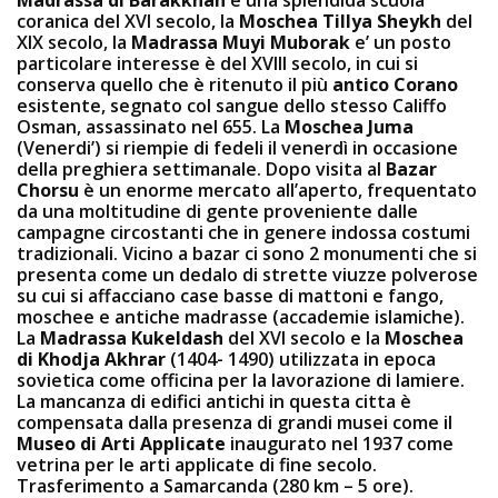
Madrassa di Barakkhan
è una splendida scuola
coranica del XVI secolo, la
Moschea Tillya Sheykh
del
XIX secolo, la
Madrassa Muyi Muborak
e’ un posto
particolare interesse è del XVIII secolo, in cui si
conserva quello che è ritenuto il più
antico Corano
esistente, segnato col sangue dello stesso Califfo
Osman, assassinato nel 655. La
Moschea Juma
(Venerdi’) si riempie di fedeli il venerdì in occasione
della preghiera settimanale. Dopo visita al
Bazar
Chorsu
è un enorme mercato all’aperto, frequentato
da una moltitudine di gente proveniente dalle
campagne circostanti che in genere indossa costumi
tradizionali. Vicino a bazar ci sono 2 monumenti che si
presenta come un dedalo di strette viuzze polverose
su cui si affacciano case basse di mattoni e fango,
moschee e antiche madrasse (accademie islamiche).
La
Madrassa Kukeldash
del XVI secolo e la
Moschea
di Khodja Akhrar
(1404- 1490) utilizzata in epoca
sovietica come officina per la lavorazione di lamiere.
La mancanza di edifici antichi in questa cittа è
compensata dalla presenza di grandi musei come il
Museo di Arti Applicate
inaugurato nel 1937 come
vetrina per le arti applicate di fine secolo.
Trasferimento a Samarcanda (280 km – 5 ore).