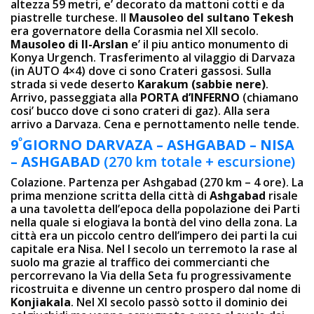
altezza 59 metri, e’ decorato da mattoni cotti e da
piastrelle turchese. Il
Mausoleo del sultano Tekesh
era governatore della Corasmia nel XII secolo.
Mausoleo di II-Arslan
e’ il piu antico monumento di
Konya Urgench. Trasferimento al vilaggio di Darvaza
(in AUTO 4×4) dove ci sono Crateri gassosi. Sulla
strada si vede deserto
Karakum (sabbie nere)
.
Arrivo, passeggiata alla
PORTA d’INFERNO
(chiamano
cosi’ bucco dove ci sono crateri di gaz). Alla sera
arrivo a Darvaza. Cena e pernottamento nelle tende.
º
9
GIORNO
DARVAZA – ASHGABAD – NISA
– ASHGABAD
(270 km totale + escursione)
Colazione. Partenza per Ashgabad (270 km – 4 ore). La
prima menzione scritta della città di
Ashgabad
risale
a una tavoletta dell’epoca della popolazione dei Parti
nella quale si elogiava la bontà del vino della zona. La
città era un piccolo centro dell’impero dei parti la cui
capitale era Nisa. Nel I secolo un terremoto la rase al
suolo ma grazie al traffico dei commercianti che
percorrevano la Via della Seta fu progressivamente
ricostruita e divenne un centro prospero dal nome di
Konjiakala
. Nel XI secolo passò sotto il dominio dei