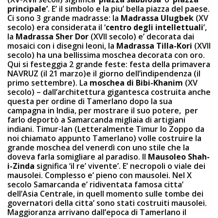
principale’
. E’ il simbolo e la piu’ bella piazza del paese.
Ci sono 3 grande madrasse: la
Madrassa Ulugbek
(XV
secolo) era considerata il ‘
centro degli intellettuali
’,
la
Madrassa Sher Dor
(XVII secolo) e’ decorata dai
mosaici con i disegni leoni, la
Madrassa Tilla-Kori
(XVII
secolo) ha una bellissima moschea decorata con oro.
Qui si festeggia 2 grande feste: festa della primavera
NAVRUZ (il 21 marzo)e il giorno dell’indipendenza (il
primo settembre). La
moschea di Bibi-Khanim
(XV
secolo) – dall’architettura gigantesca costruita anche
questa per ordine di Tamerlano dopo la sua
campagna in India, per mostrare il suo potere, per
farlo deportò a Samarcanda migliaia di artigiani
indiani. Timur-lan (Letteralmente Timur lo Zoppo da
noi chiamato appunto Tamerlano) volle costruire la
grande moschea del venerdì con uno stile che la
doveva farla somigliare al paradiso. Il
Mausoleo Shah-
i-Zinda
significa ‘il re’ vivente’. E’ necropoli o viale dei
mausolei. Complesso e’ pieno con mausolei. Nel X
secolo Samarcanda e’ ridiventata famosa citta’
dell’Asia Centrale, in quell momento sulle tombe dei
governatori della citta’ sono stati costruiti mausolei.
Maggioranza arrivano dall’epoca di Tamerlano il