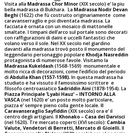
Visita alla
Madrassa Chor Minor
(XIX secolo) e’ la piu
bella madrassa di Bukhara. La
Madrassa Nodir Devan
Beghi
(1622) che fù costruito originariamente come
caravanserraglio e poi diventata madrassa. La
facciata è ornata con un mosaico di mattonelle
smaltate. I timpani dell’arco sul portale sono decorati
con raffigurazioni di daini e uccelli fantastici che
volano verso il sole. Nel XX secolo nel giardino
davanti alla madrassa trovò posto il monumento del
leggendario personaggio popolare
Khodja Nasreddin
protagonista di numerose favole. Visitamo la
Madrassa Kukeldash
(1568-1569) monumentale e
molto ricca di decorazioni, come l’edificio del periodo
di
Abdulla Khan (1557-1598).
In questa madrassa ha
studiato e ha vissuto il famosissimo scrittore e
filosofo centroasiatico
Sadriddin Aini
(1878-1954). La
Piazza Principale ‘Lyabi Hauz’ – INTORNO ALLA
VASCA
(nel 1620) e’ un posto molto particolare,
piazza e’ sempre pieno colla gente locale.
Il
Caravanseraglio Sayfiddin
(XIX secolo) ora e’ il
centro degli artigiani. Il
Khonako – Casa dei Darvisci
(nel 1620). Tre mercato coperti (XVI secolo):
Cambia
Valute, Vendetori di Berretti, Mercato di Gioielli.
Il