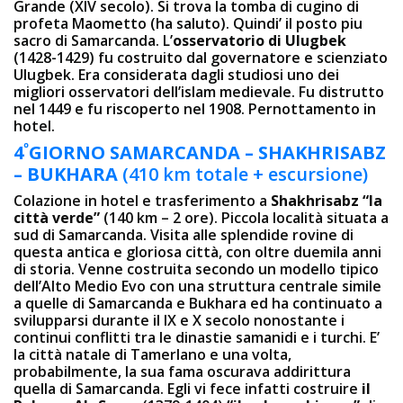
Grande (XIV secolo). Si trova la tomba di cugino di
profeta Maometto (ha saluto). Quindi’ il posto piu
sacro di Samarcanda. L’
osservatorio di Ulugbek
(1428-1429) fu costruito dal governatore e scienziato
Ulugbek. Era considerata dagli studiosi uno dei
migliori osservatori dell’islam medievale. Fu distrutto
nel 1449 e fu riscoperto nel 1908. Pernottamento in
hotel.
º
4
GIORNO SAMARCANDA – SHAKHRISABZ
– BUKHARA
(410 km totale + escursione)
Colazione in hotel e trasferimento a
Shakhrisabz “la
città verde”
(140 km – 2 ore). Piccola località situata a
sud di Samarcanda. Visita alle splendide rovine di
questa antica e gloriosa città, con oltre duemila anni
di storia. Venne costruita secondo un modello tipico
dell’Alto Medio Evo con una struttura centrale simile
a quelle di Samarcanda e Bukhara ed ha continuato a
svilupparsi durante il IX e X secolo nonostante i
continui conflitti tra le dinastie samanidi e i turchi. E’
la città natale di Tamerlano e una volta,
probabilmente, la sua fama oscurava addirittura
quella di Samarcanda. Egli vi fece infatti costruire
il