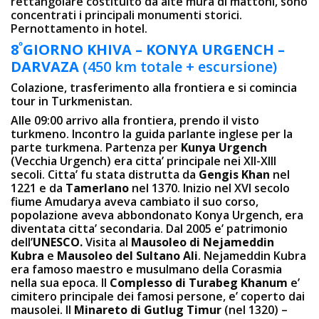
rettangolare costituito da alte mura di mattoni, sono
concentrati i principali monumenti storici.
Pernottamento in hotel.
º
8
GIORNO
KHIVA – KONYA URGENCH –
DARVAZA
(450 km totale + escursione)
Colazione, trasferimento alla frontiera e si comincia
tour in Turkmenistan.
Alle 09:00 arrivo alla frontiera, prendo il visto
turkmeno. Incontro la guida parlante inglese per la
parte turkmena. Partenza per
Kunya Urgench
(Vecchia Urgench) era citta’ principale nei XII-XIII
secoli. Citta’ fu stata distrutta da
Gengis Khan
nel
1221 e da
Tamerlano
nel 1370. Inizio nel XVI secolo
fiume Amudarya aveva cambiato il suo corso,
popolazione aveva abbondonato Konya Urgench, era
diventata citta’ secondaria. Dal 2005 e’ patrimonio
dell’
UNESCO.
Visita al
Mausoleo di Nejameddin
Kubra
e
Mausoleo del Sultano Ali
. Nejameddin Kubra
era famoso maestro e musulmano della Corasmia
nella sua epoca. Il
Complesso di Turabeg Khanum
e’
cimitero principale dei famosi persone, e’ coperto dai
mausolei. Il
Minareto di Gutlug Timur
(nel 1320) –