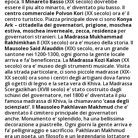
epoca. Il
Minareto Basso
(XIX secolo) dovrebbe
essere il piu alto minarto, e’ diventato piu basso. Il
centro commerciale Polvon Kori
(XX secolo) ora e’ il
centro turistico. Piazza principale dove ci sono
Konya
Ark – cittadella dei governatori, prigione, moschea
estiva, moschea inverneale, zecca, residenza
per
governatori stranieri. La
Madrassa Mukhammad
Rakhimkhan
II (XIX secolo) ora e’ museo della storia. Il
Mausoleo Said Alauddin
(XIX) secolo, era un grande
santone nei 1200-1300, ogni giorno la gente locale
arriva e fa’ beneficenza. La
Madrassa Kozi Kalon
(XX
secolo) ora e’ museo degli strumenti musicale. Visita
alla strada particolare, ci sono piccole madrasse (XIX-
XX secoli) ora sono i centri degli artigiani dova fanno
gli ogetti di legno e la seta vera di Khiva. La Madrassa
Scergazikhan (XVIII seolo) e’ stato costruito dagli
schiavi del governatore, nel 1800 e’ diventata il piu
famosa madrassa di Khiva, la chiamavano
‘casa degli
scienziati’
. Il
Mausoleo Pakhlavan Makhmud
che e’
diventato il cimitero principale dei governatori
anche. Monumento e’ splendido, ha una bellissima
decorazione a piastrelle. Ogni giorni la gente arriva e
fa’ pelligniraggio e sacrificcio. Pakhlavan Makhmud
era un poeta, un filosofo e un leggendario lottatore