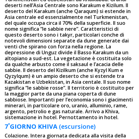
deserti nell’Asia Centrale sono Karakum e Kizilum. Il
deserto del Karakum (anche Qaraqum) si estende in
Asia centrale ed essenzialmente nel Turkmenistan,
del quale occupa circa il 70% della superficie. Il suo
nome significa “le sabbie nere”. Caratteristici di
questo deserto sono i takyr, particolari conche di
notevoli dimensioni separate da dune generate dai
venti che spirano con forza nella regione. La
depressione di Unguz divide il Basso Karakum da un
altopiano a sud-est. La vegetazione è costituita solo
da qualche arbusto come il saksaul e l’acacia delle
sabbie. Il deserto del Kizilkum (anche Kyzyl Kum e
Qyzylqum) è un ampio deserto che si estende tra
Kazakistan e Uzbekistan, in Asia centale. Il suo nome
significa “le sabbie rosse”. Il territorio è costituito per
la maggior parte da una piana coperta di dune
sabbiose. Importanti per l’economia sono i giacimenti
minerari, in particolare oro, uranio, alluminio, rame,
argento, petrolio e gas naturale. Arrivo a Khiva,
sistemazione in hotel. Pernottamento in hotel.
º
7
GIORNO
KHIVA
(escursione)
Colazione. Intera giornata dedicata alla visita della