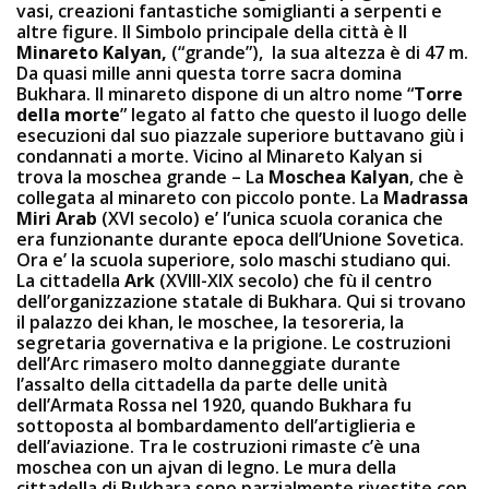
vasi, creazioni fantastiche somiglianti a serpenti e
altre figure. Il Simbolo principale della città è Il
Minareto Kalyan,
(“grande”), la sua altezza è di 47 m.
Da quasi mille anni questa torre sacra domina
Bukhara. Il minareto dispone di un altro nome “
Torre
della morte
” legato al fatto che questo il luogo delle
esecuzioni dal suo piazzale superiore buttavano giù i
condannati a morte. Vicino al Minareto Kalyan si
trova la moschea grande – La
Moschea Kalyan
, che è
collegata al minareto con piccolo ponte. La
Madrassa
Miri Arab
(XVI secolo) e’ l’unica scuola coranica che
era funzionante durante epoca dell’Unione Sovetica.
Ora e’ la scuola superiore, solo maschi studiano qui.
La cittadella
Ark
(XVIII-XIX secolo) che fù il centro
dell’organizzazione statale di Bukhara. Qui si trovano
il palazzo dei khan, le moschee, la tesoreria, la
segretaria governativa e la prigione. Le costruzioni
dell’Arc rimasero molto danneggiate durante
l’assalto della cittadella da parte delle unità
dell’Armata Rossa nel 1920, quando Bukhara fu
sottoposta al bombardamento dell’artiglieria e
dell’aviazione. Tra le costruzioni rimaste c’è una
moschea con un ajvan di legno. Le mura della
cittadella di Bukhara sono parzialmente rivestite con