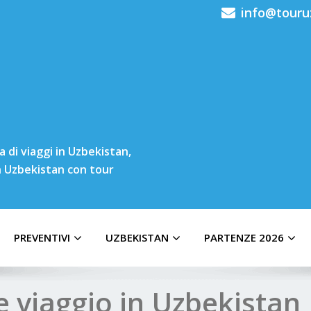
info@touru
 di viaggi in Uzbekistan,
in Uzbekistan con tour
PREVENTIVI
UZBEKISTAN
PARTENZE 2026
 viaggio in Uzbekistan