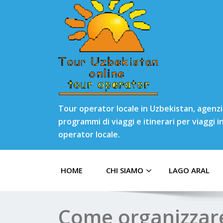
Tour operator locale in Uzbekistan, agenzia
programmi di viaggi e itinerari per viaggi 
operator locale.
HOME
CHI SIAMO
LAGO ARAL
Come organizzare