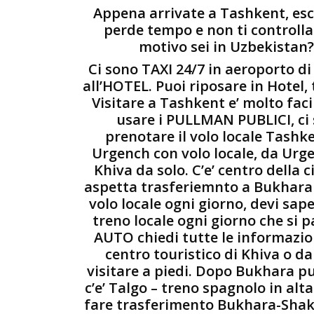
Appena arrivate a Tashkent, esci
perde tempo e non ti controlla
motivo sei in Uzbekistan?
Ci sono TAXI 24/7 in aeroporto d
all’HOTEL. Puoi riposare in Hotel,
Visitare a Tashkent e’ molto fac
usare i PULLMAN PUBLICI, ci 
prenotare il volo locale Tashk
Urgench con volo locale, da Urge
Khiva da solo. C’e’ centro della ci
aspetta trasferiemnto a Bukhara e
volo locale ogni giorno, devi sapere
treno locale ogni giorno che si 
AUTO chiedi tutte le informazio
centro touristico di Khiva o d
visitare a piedi. Dopo Bukhara pu
c’e’ Talgo – treno spagnolo in al
fare trasferimento Bukhara-Shak