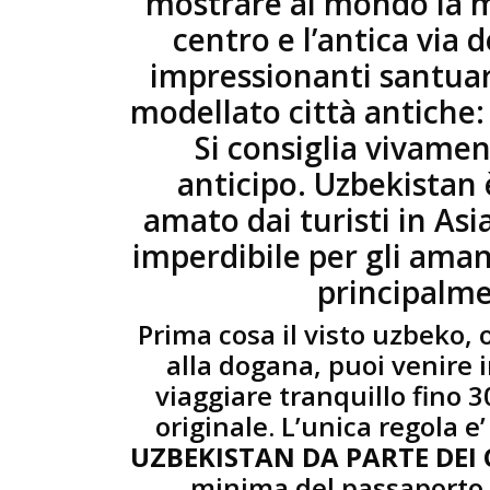
mostrare al mondo la ma
centro e l’antica via 
impressionanti santua
modellato città antiche
Si consiglia vivame
anticipo. Uzbekistan 
amato dai turisti in As
imperdibile per gli aman
principalme
Prima cosa il visto uzbeko, 
alla dogana, puoi venire 
viaggiare tranquillo fino 3
originale. L’unica regola e’
UZBEKISTAN DA PARTE DEI 
minima del passaporto 