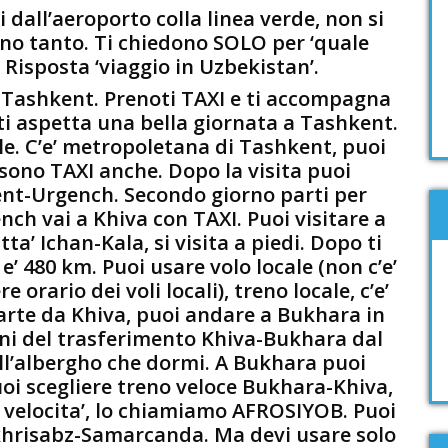
 dall’aeroporto colla linea verde, non si
no tanto. Ti chiedono SOLO per ‘quale
 Risposta ‘viaggio in Uzbekistan’.
i Tashkent. Prenoti TAXI e ti accompagna
 ti aspetta una bella giornata a Tashkent.
ile. C’e’ metropoletana di Tashkent, puoi
sono TAXI anche. Dopo la visita puoi
ent-Urgench. Secondo giorno parti per
nch vai a Khiva con TAXI. Puoi visitare a
tta’ Ichan-Kala, si visita a piedi. Dopo ti
’ 480 km. Puoi usare volo locale (non c’e’
 orario dei voli locali), treno locale, c’e’
parte da Khiva, puoi andare a Bukhara in
ni del trasferimento Khiva-Bukhara dal
all’albergho che dormi. A Bukhara puoi
oi scegliere treno veloce Bukhara-Khiva,
ta velocita’, lo chiamiamo AFROSIYOB. Puoi
hrisabz-Samarcanda. Ma devi usare solo