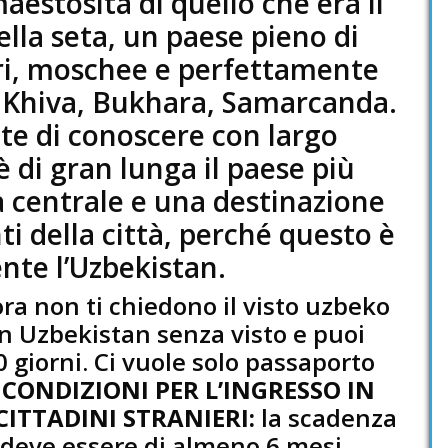
estosità di quello che era il
della seta, un paese pieno di
ri, moschee e perfettamente
: Khiva, Bukhara, Samarcanda.
nte di conoscere con largo
è di gran lunga il paese più
ia centrale e una destinazione
ti della città, perché questo è
nte l’Uzbekistan.
ora non ti chiedono il visto uzbeko
in Uzbekistan senza visto e puoi
0 giorni. Ci vuole solo passaporto
CONDIZIONI PER L’INGRESSO IN
CITTADINI STRANIERI:
la scadenza
deve essere di almeno 6 mesi