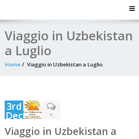
Tog
Viaggio in Uzbekistan
a Luglio
Home
Viaggio in Uzbekistan a Luglio
3rd
Dec
0
em
Viaggio in Uzbekistan a
ber