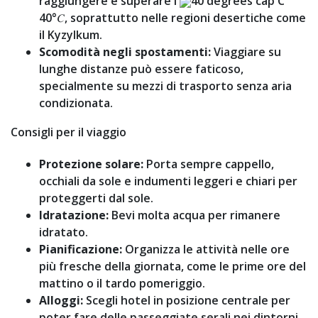
raggiungere e superare i
40 degrees cap C
40°𝐶, soprattutto nelle regioni desertiche come
il Kyzylkum.
Scomodità negli spostamenti:
Viaggiare su
lunghe distanze può essere faticoso,
specialmente su mezzi di trasporto senza aria
condizionata.
Consigli per il viaggio
Protezione solare:
Porta sempre cappello,
occhiali da sole e indumenti leggeri e chiari per
proteggerti dal sole.
Idratazione:
Bevi molta acqua per rimanere
idratato.
Pianificazione:
Organizza le attività nelle ore
più fresche della giornata, come le prime ore del
mattino o il tardo pomeriggio.
Alloggi:
Scegli hotel in posizione centrale per
poter fare delle passeggiate serali nei dintorni