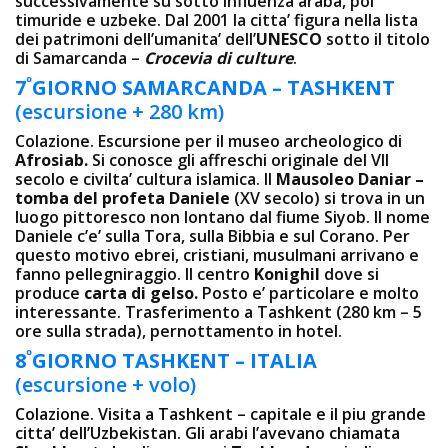
successivamente su sotto influenza araba, poi
timuride e uzbeke. Dal 2001 la citta’ figura nella lista
dei patrimoni dell’umanita’ dell’
UNESCO
sotto il titolo
di Samarcanda –
Crocevia di culture
.
º
7
GIORNO
SAMARCANDA – TASHKENT
(escursione + 280 km)
Colazione. Escursione per il museo archeologico di
Afrosiab.
Si conosce gli affreschi originale del VII
secolo e civilta’ cultura islamica. Il
Mausoleo Daniar –
tomba del profeta Daniele
(XV secolo) si trova in un
luogo pittoresco non lontano dal fiume Siyob. Il nome
Daniele c’e’ sulla Tora, sulla Bibbia e sul Corano. Per
questo motivo ebrei, cristiani, musulmani arrivano e
fanno pellegniraggio. Il centro
Konighil
dove si
produce
carta di gelso.
Posto e’ particolare e molto
interessante. Trasferimento a Tashkent (280 km – 5
ore sulla strada), pernottamento in hotel.
º
8
GIORNO
TASHKENT – ITALIA
(escursione + volo)
Colazione. Visita a Tashkent – capitale e il piu grande
citta’ dell’Uzbekistan. Gli arabi l’avevano chiamata