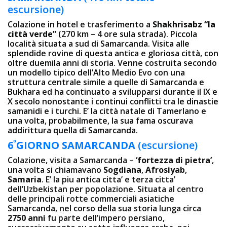
escursione)
Colazione in hotel e trasferimento a
Shakhrisabz “la
città verde”
(270 km – 4 ore sula strada). Piccola
località situata a sud di Samarcanda. Visita alle
splendide rovine di questa antica e gloriosa città, con
oltre duemila anni di storia. Venne costruita secondo
un modello tipico dell’Alto Medio Evo con una
struttura centrale simile a quelle di Samarcanda e
Bukhara ed ha continuato a svilupparsi durante il IX e
X secolo nonostante i continui conflitti tra le dinastie
samanidi e i turchi. E’ la città natale di Tamerlano e
una volta, probabilmente, la sua fama oscurava
addirittura quella di Samarcanda.
º
6
GIORNO
SAMARCANDA
(escursione)
Colazione, visita a Samarcanda –
‘fortezza di pietra’
,
una volta si chiamavano
Sogdiana
,
Afrosiyab
,
Samaria
. E’ la piu antica citta’ e terza citta’
dell’Uzbekistan per popolazione. Situata al centro
delle principali rotte commerciali asiatiche
Samarcanda, nel corso della sua storia lunga circa
2750 anni
fu parte dell’impero persiano,