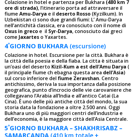
Colazione in hotel e partenza per Bukhara
(480 km 7
ore di strada)
, l’itinerario porta ad attraversare il
fiume
Amu-Darya
e il
deserto Rosso
(Kyzilkum). In
Uzbekistan ci sono due grandi fiumi: L’ Amu-Darya
nell’antichità classica, era conosciuto con il nome di
Oxus in greco
e il
Syr-Darya
, conosciuto dai greci
come
Jaxartes
o Yaxartes.
º
4
GIORNO
BUKHARA
(escursione)
Colazione in hotel. Escursione per la città. Bukhara è
la città della poesia e della fiaba. La cittа è situata in
un’oasi del deserto
Kizil-Kum a est dell’Amu Darya
(
il principale fiume ch ebagna questa area
dell’Asia
)
sul corso inferiore del
fiume Zeravshan
. Centro
antichissimo, deriva la sua importanza dalla posizione
geografica, punto d’incrocio delle vie carovaniere che
collegavano l’Arabia all’India e all’antico Catai (La
Cina). È uno delle più antiche città del mondo, la sua
storia data la fondazione a oltre 2.500 anni. Oggi
Bukhara uno di più maggiori centri dell’industria e
dell’economia, è la maggiore città dell’Asia Centrale.
º
5
GIORNO
BUKHARA – SHAKHRISABZ –
SAMARCANDA
(410 km totale +