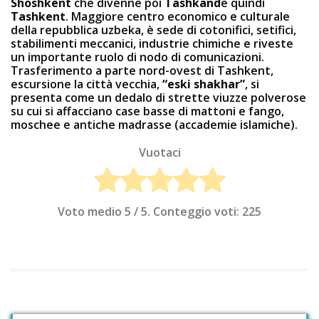
Shoshkent
che divenne poi
Tashkand
e quindi
Tashkent
. Maggiore centro economico e culturale
della repubblica uzbeka, è sede di cotonifici, setifici,
stabilimenti meccanici, industrie chimiche e riveste
un importante ruolo di nodo di comunicazioni.
Trasferimento a parte nord-ovest di Tashkent,
escursione la città vecchia,
“eski shakhar”
, si
presenta come un dedalo di strette viuzze polverose
su cui si affacciano case basse di mattoni e fango,
moschee e antiche madrasse (accademie islamiche).
Vuotaci
Voto medio
5
/ 5. Conteggio voti:
225