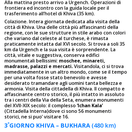
Alla mattina presto arrivo a Urgench. Operazioni di
frontiera ed incontro con la guida locale per il
trasferimento all’hotel di Khiva (35 km).
Colazione. Intera giornata dedicata alla visita della
città di Khiva. Una delle città più affascinanti della
regione, con le sue strutture in stile arabo con colori
che variano dal celeste al turchese, è rimasta
praticamente intatta dal XVI secolo. Si trova a soli 35
km da Urgench e la sua visita è sorprendente. La
città, vitale e suggestiva, conserva edifici
monumentali bellissimi:
moschee, minareti,
madrasse, palazzi e mercati.
Visitandola, ci si trova
immediatamente in un altro mondo, come se il tempo
per una volta fosse stato benevolo e avesse
desiderato tramandare agli uomini tanta bellezza e
armonia. Visita della cittadella di Khiva. Il compatto e
affascinante centro storico, il più intatto in assoluto
tra i centri della Via della Seta, enumera monumenti
del XVII-XIX secolo: il complesso
‘Ichan Kala’
(Cittadella Interna)dove ci sono 56 monumenti
storici, ne si puo’ visitare 16.
º
3
GIORNO
KHIVA – BUKHARA
(480 km)