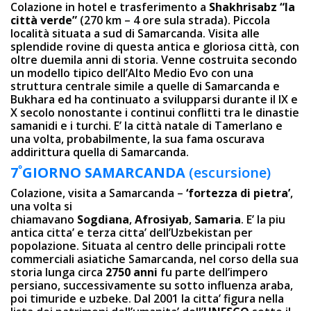
Colazione in hotel e trasferimento a
Shakhrisabz “la
città verde”
(270 km – 4 ore sula strada). Piccola
località situata a sud di Samarcanda. Visita alle
splendide rovine di questa antica e gloriosa città, con
oltre duemila anni di storia. Venne costruita secondo
un modello tipico dell’Alto Medio Evo con una
struttura centrale simile a quelle di Samarcanda e
Bukhara ed ha continuato a svilupparsi durante il IX e
X secolo nonostante i continui conflitti tra le dinastie
samanidi e i turchi. E’ la città natale di Tamerlano e
una volta, probabilmente, la sua fama oscurava
addirittura quella di Samarcanda.
º
7
GIORNO SAMARCANDA
(escursione)
Colazione, visita a Samarcanda –
‘fortezza di pietra’
,
una volta si
chiamavano
Sogdiana
,
Afrosiyab
,
Samaria
. E’ la piu
antica citta’ e terza citta’ dell’Uzbekistan per
popolazione. Situata al centro delle principali rotte
commerciali asiatiche Samarcanda, nel corso della sua
storia lunga circa
2750 anni
fu parte dell’impero
persiano, successivamente su sotto influenza araba,
poi timuride e uzbeke. Dal 2001 la citta’ figura nella