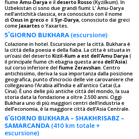
fiume
Amu-Darya
e il
deserto Rosso
(Kyzilkum). In
Uzbekistan ci sono due grandi fiumi: L’ Amu-Darya
nell’antichità classica, era conosciuto con il nome
di
Oxus in greco
e il
Syr-Darya
, conosciuto dai greci
come
Jaxartes
o Yaxartes.
º
5
GIORNO BUKHARA
(escursione)
Colazione in hotel. Escursione per la città. Bukhara è
la città della poesia e della fiaba. La cittа è situata in
un’oasi del deserto
Kizil-Kum a est dell’Amu Darya
(
il principale fiume ch ebagna questa area
dell’Asia
)
sul corso inferiore del
fiume Zeravshan
. Centro
antichissimo, deriva la sua importanza dalla posizione
geografica, punto d’incrocio delle vie carovaniere che
collegavano l’Arabia all’India e all’antico Catai (La
Cina). È uno delle più antiche città del mondo, la sua
storia data la fondazione a oltre 2.500 anni. Oggi
Bukhara uno di più maggiori centri dell’industria e
dell’economia, è la maggiore città dell’Asia Centrale.
º
6
GIORNO
BUKHARA – SHAKHRISABZ –
SAMARCANDA
(410 km totale +
escursione)