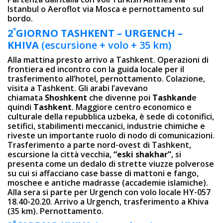
Istanbul o Aeroflot via Mosca e pernottamento sul
bordo.
º
2
GIORNO
TASHKENT –
URGENCH –
KHIVA
(escursione + volo + 35 km)
Alla mattina presto arrivo a Tashkent. Operazioni di
frontiera ed incontro con la guida locale per il
trasferimento all’hotel, pernottamento. Colazione,
visita a Tashkent. Gli arabi l’avevano
chiamata
Shoshkent
che divenne poi
Tashkand
e
quindi
Tashkent
. Maggiore centro economico e
culturale della repubblica uzbeka, è sede di cotonifici,
setifici, stabilimenti meccanici, industrie chimiche e
riveste un importante ruolo di nodo di comunicazioni.
Trasferimento a parte nord-ovest di Tashkent,
escursione la città vecchia,
“eski shakhar”
, si
presenta come un dedalo di strette viuzze polverose
su cui si affacciano case basse di mattoni e fango,
moschee e antiche madrasse (accademie islamiche).
Alla sera si parte per Urgench con volo locale HY-057
18.40-20.20. Arrivo a Urgench, trasferimento a Khiva
(35 km). Pernottamento.
º