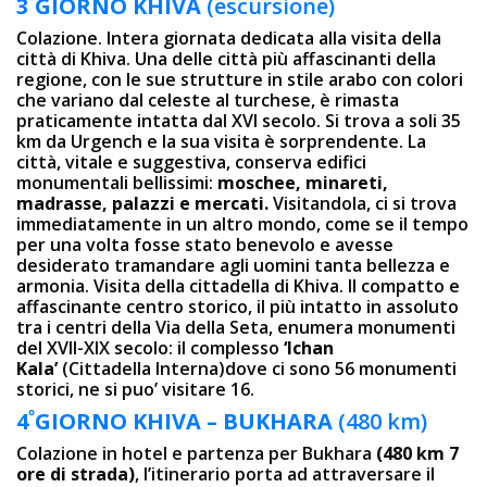
3
GIORN
O
KHIVA
(escursione)
Colazione. Intera giornata dedicata alla visita della
città di Khiva. Una delle città più affascinanti della
regione, con le sue strutture in stile arabo con colori
che variano dal celeste al turchese, è rimasta
praticamente intatta dal XVI secolo. Si trova a soli 35
km da Urgench e la sua visita è sorprendente. La
città, vitale e suggestiva, conserva edifici
monumentali bellissimi:
moschee, minareti,
madrasse, palazzi e mercati.
Visitandola, ci si trova
immediatamente in un altro mondo, come se il tempo
per una volta fosse stato benevolo e avesse
desiderato tramandare agli uomini tanta bellezza e
armonia. Visita della cittadella di Khiva. Il compatto e
affascinante centro storico, il più intatto in assoluto
tra i centri della Via della Seta, enumera monumenti
del XVII-XIX secolo: il complesso
‘Ichan
Kala’
(Cittadella Interna)dove ci sono 56 monumenti
storici, ne si puo’ visitare 16.
º
4
GIOR
NO KHIVA – BUKHARA
(480 km)
Colazione in hotel e partenza per Bukhara
(480 km 7
ore di strada)
, l’itinerario porta ad attraversare il