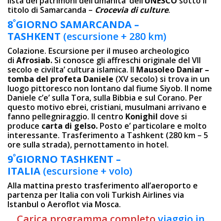
lista dei patrimoni dell’umanita’ dell’
UNESCO
sotto il
titolo di Samarcanda –
Crocevia di culture
.
º
8
GIO
RNO SAMARCANDA –
TASHKENT
(escursione + 280 km)
Colazione. Escursione per il museo archeologico
di
Afrosiab.
Si conosce gli affreschi originale del VII
secolo e civilta’ cultura islamica. Il
Mausoleo Daniar –
tomba del profeta Daniele
(XV secolo) si trova in un
luogo pittoresco non lontano dal fiume Siyob. Il nome
Daniele c’e’ sulla Tora, sulla Bibbia e sul Corano. Per
questo motivo ebrei, cristiani, musulmani arrivano e
fanno pellegniraggio. Il centro
Konighil
dove si
produce
carta di gelso.
Posto e’ particolare e molto
interessante. Trasferimento a Tashkent (280 km – 5
ore sulla strada), pernottamento in hotel.
º
9
GIORNO TASHKENT –
ITALIA
(escursione + volo)
Alla mattina presto trasferimento all’aeroporto e
partenza per Italia con voli Turkish Airlines via
Istanbul o Aeroflot via Mosca.
Carica programma completo
viaggio in