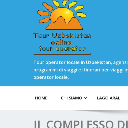
Tour operator locale in Uzbekistan, agenzia
programmi di viaggi e itinerari per viaggi 
operator locale.
HOME
CHI SIAMO
LAGO ARAL
IL COMPLESSO 