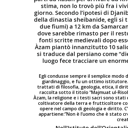
stima, non lo trovò più fra i vi
giorno. Secondo l’ipotesi di Djan
della dinastia sheibanide, egli si 
due fiumi) a 12 km da Samarcand
dove sarebbe rimasto per il resto
fonti scritte medievali dopo es
Àzam piantò innanzitutto 10 salic
si traduce dal persiano come “die
luogo fece tracciare un enorme 
Egli condusse sempre il semplice modo del
giardinaggio, e fu un ottimo istitutore
trattati di filosofia, geologia, etica, il d
raccolta sotto il titolo “Majmuat ul-Riso
Àzam, la religione e i testi sacri sono stati
coltivatore della terra e frutticoltore c
opere nel campo di geologia e diritto. C
appartiene:”Non è l’uomo che è stato crea
creat
Nell’Istituto dell’Oriental