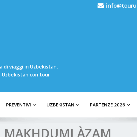
info@touru
 di viaggi in Uzbekistan,
in Uzbekistan con tour
PREVENTIVI
UZBEKISTAN
PARTENZE 2026
DI MAKHDUMI ÀZAM