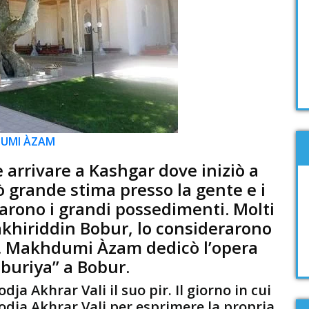
DUMI ÀZAM
e arrivare a Kashgar dove iniziò a
ò grande stima presso la gente e i
arono i grandi possedimenti. Molti
akhiriddin Bobur, lo considerarono
le. Makhdumi Àzam dedicò l’opera
oburiya” a Bobur.
Akhrar Vali il suo pir. Il giorno in cui
odja Akhrar Vali per esprimere la propria