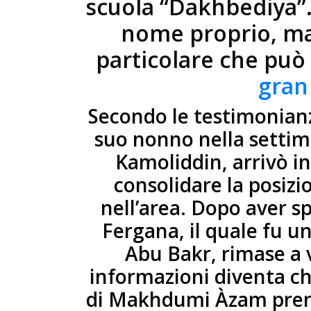
scuola “Dakhbediya”
nome proprio, ma 
particolare che può
gran
Secondo le testimonianz
suo nonno nella settim
Kamoliddin, arrivò i
consolidare la posizi
nell’area. Dopo aver sp
Fergana, il quale fu un
Abu Bakr, rimase a 
informazioni diventa ch
di Makhdumi Àzam prend