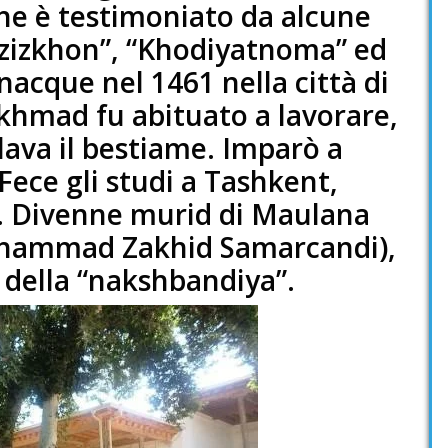
he è testimoniato da alcune
i azizkhon”, “Khodiyatnoma” ed
acque nel 1461 nella città di
khmad fu abituato a lavorare,
lava il bestiame. Imparò a
Fece gli studi a Tashkent,
. Divenne murid di Maulana
ammad Zakhid Samarcandi),
della “nakshbandiya”.