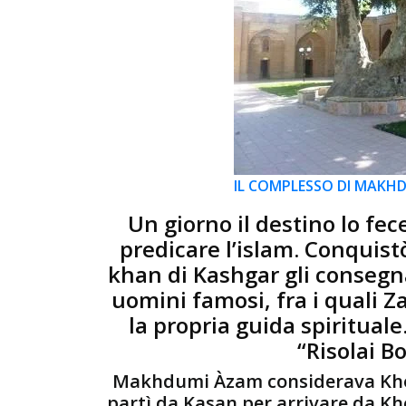
IL COMPLESSO DI MAKH
Un giorno il destino lo fec
predicare l’islam. Conquist
khan di Kashgar gli consegn
uomini famosi, fra i quali Z
la propria guida spiritua
“Risolai B
Makhdumi Àzam considerava Khodja 
partì da Kasan per arrivare da Kh