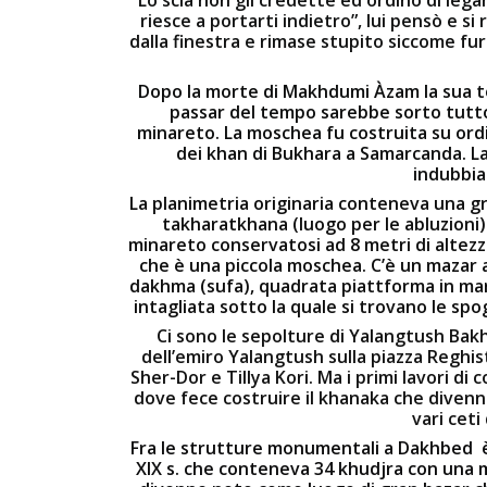
riesce a portarti indietro”, lui pensò e s
dalla finestra e rimase stupito siccome furo
Dopo la morte di Makhdumi Àzam la sua to
passar del tempo sarebbe sorto tutt
minareto. La moschea fu costruita su ord
dei khan di Bukhara a Samarcanda. 
indubbia
La planimetria originaria conteneva una grande
takharatkhana (luogo per le abluzioni). 
minareto conservatosi ad 8 metri di altezza
che è una piccola moschea. C’è un mazar a
dakhma (sufa), quadrata piattforma in ma
intagliata sotto la quale si trovano le sp
Ci sono le sepolture di Yalangtush Bakha
dell’emiro Yalangtush sulla piazza Regh
Sher-Dor e Tillya Kori. Ma i primi lavori di
dove fece costruire il khanaka che divenn
vari ceti
Fra le strutture monumentali a Dakhbed è 
XIX s. che conteneva 34 khudjra con una m