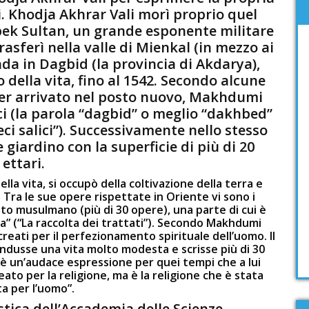
vi. Khodja Akhrar Vali morì proprio quel
ibek Sultan, un grande esponente militare
trasferì nella valle di Mienkal (in mezzo ai
a in Dagbid (la provincia di Akdarya),
 della vita, fino al 1542. Secondo alcune
ser arrivato nel posto nuovo, Makhdumi
i (la parola “dagbid” o meglio “dakhbed”
ci salici”). Successivamente nello stesso
giardino con la superficie di più di 20
ettari.
la vita, si occupò della coltivazione della terra e
. Tra le sue opere rispettate in Oriente vi sono i
iritto musulmano (più di 30 opere), una parte di cui è
la” (“La raccolta dei trattati”). Secondo Makhdumi
 creati per il perfezionamento spirituale dell’uomo. Il
ondusse una vita molto modesta e scrisse più di 30
’è un’audace espressione per quei tempi che a lui
to per la religione, ma è la religione che è stata
a per l’uomo”.
istica dell’Accademia delle Scienze