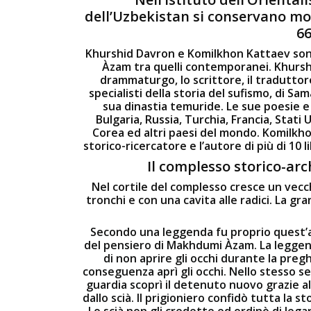
dell’Uzbekistan si conservano mol
66
Khurshid Davron e Komilkhon Kattaev sono
Àzam tra quelli contemporanei. Khurshid
drammaturgo, lo scrittore, il traduttore,
specialisti della storia del sufismo, di S
sua dinastia temuride. Le sue poesie e l
Bulgaria, Russia, Turchia, Francia, Stati 
Corea ed altri paesi del mondo. Komilkh
storico-ricercatore e l’autore di più di 10 l
Il complesso storico-ar
Nel cortile del complesso cresce un vecch
tronchi e con una cavita alle radici. La g
Secondo una leggenda fu proprio quest’al
del pensiero di Makhdumi Àzam. La leggend
di non aprire gli occhi durante la preg
conseguenza aprì gli occhi. Nello stesso sec
guardia scoprì il detenuto nuovo grazie 
dallo scià. Il prigioniero confidò tutta la 
Lo scià non gli credette ed ordinò di lega