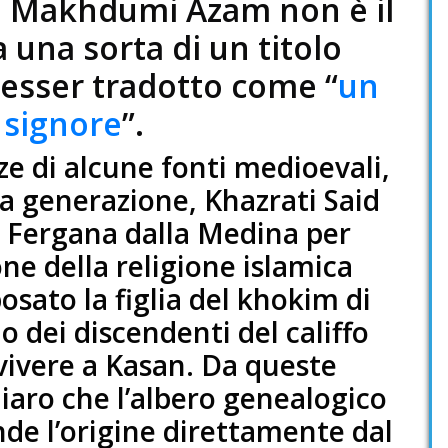
. Makhdumi Àzam non è il
una sorta di un titolo
 esser tradotto come “
un
 signore
”.
e di alcune fonti medioevali,
a generazione, Khazrati Said
n Fergana dalla Medina per
one della religione islamica
osato la figlia del khokim di
o dei discendenti del califfo
vivere a Kasan. Da queste
iaro che l’albero genealogico
e l’origine direttamente dal