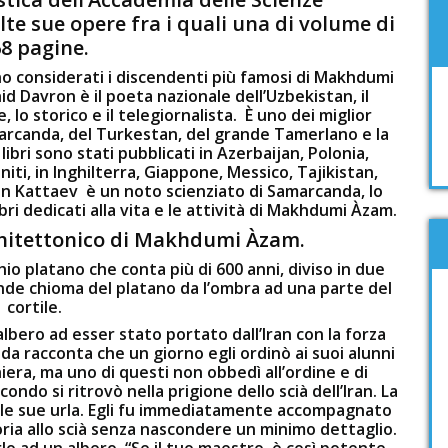
te sue opere fra i quali una di volume di
8 pagine.
 considerati i discendenti più famosi di Makhdumi
 Davron è il poeta nazionale dell’Uzbekistan, il
 lo storico e il telegiornalista. È uno dei miglior
amarcanda, del Turkestan, del grande Tamerlano e la
ibri sono stati pubblicati in Azerbaijan, Polonia,
Uniti, in Inghilterra, Giappone, Messico, Tajikistan,
on Kattaev è un noto scienziato di Samarcanda, lo
ibri dedicati alla vita e le attività di Makhdumi Àzam.
chitettonico di Makhdumi Àzam.
io platano che conta più di 600 anni, diviso in due
rande chioma del platano da l’ombra ad una parte del
cortile.
bero ad esser stato portato dall’Iran con la forza
a racconta che un giorno egli ordinò ai suoi alunni
hiera, ma uno di questi non obbedì all’ordine e di
ondo si ritrovò nella prigione dello scià dell’Iran. La
alle sue urla. Egli fu immediatamente accompagnato
storia allo scià senza nascondere un minimo dettaglio.
rlo ad un albero. “Se il tuo maestro è così potente,