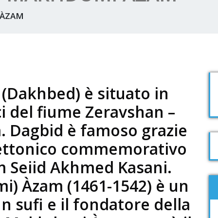
 ÀZAM
d (Dakhbed) è situato in
i del fiume Zeravshan –
. Dagbid è famoso grazie
tettonico commemorativo
 Seiid Akhmed Kasani.
) Àzam (1461-1542) è un
n sufi e il fondatore della