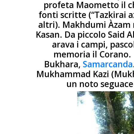
profeta Maometto il c
fonti scritte (“Tazkira
altri). Makhdumi Àzam n
Kasan. Da piccolo Said A
arava i campi, pasco
memoria il Corano. 
Bukhara,
Samarcanda
Mukhammad Kazi (Mukh
un noto seguace 