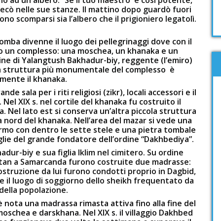
i recò nelle sue stanze. Il mattino dopo guardò fuori
no scomparsi sia l’albero che il prigioniero legatolì.
mba divenne il luogo dei pellegrinaggi dove con il
o un complesso: una moschea, un khanaka e un
ine di Yalangtush Bakhadur-biy, reggente (l’emiro)
La struttura più monumentale del complesso è
mente il khanaka.
 sala per i riti religiosi (zikr), locali accessori e il
Nel XIX s. nel cortile del khanaka fu costruito il
. Nel lato est si conserva un’altra piccola struttura
 nord del khanaka. Nell’area del mazar si vede una
rmo con dentro le sette stele e una pietra tombale
oglie del grande fondatore dell’ordine “Dakhbediya”.
dur-biy e sua figlia Iklim nel cimitero. Su ordine
istan a Samarcanda furono costruite due madrasse:
 costruzione da lui furono condotti proprio in Dagbid,
e il luogo di soggiorno dello sheikh frequentato da
 della popolazione.
nota una madrassa rimasta attiva fino alla fine del
oschea e darskhana. Nel XIX s. il villaggio Dakhbed