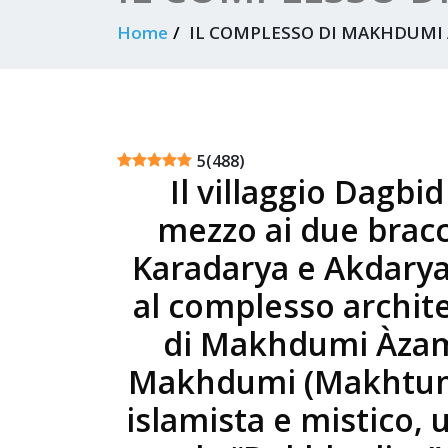
Home
IL COMPLESSO DI MAKHDUMI
5
(
488
)
Il villaggio Dagbi
mezzo ai due bracc
Karadarya e Akdarya
al complesso archi
di Makhdumi Àzam
Makhdumi (Makhtumi
islamista e mistico, u