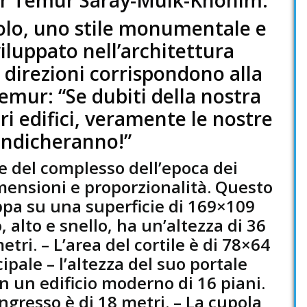
ecolo, uno stile monumentale e
viluppato nell’architettura
ui direzioni corrispondono alla
emur: “Se dubiti della nostra
ri edifici, veramente le nostre
 indicheranno!”
e del complesso dell’epoca dei
mensioni e proporzionalità. Questo
uppa su una superficie di 169×109
o, alto e snello, ha un’altezza di 36
tri. – L’area del cortile è di 78×64
ipale – l’altezza del suo portale
n un edificio moderno di 16 piani.
ingresso è di 18 metri. – La cupola