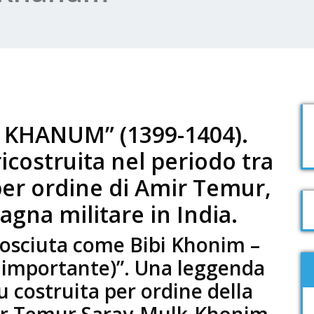
 KHANUM” (1399-1404).
costruita nel periodo tra
, per ordine di Amir Temur,
gna militare in India.
osciuta come Bibi Khonim –
 importante)”. Una leggenda
u costruita per ordine della
ir Temur Saray-Mulk-Khonim.