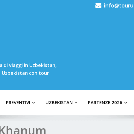
info@touru
 di viaggi in Uzbekistan,
in Uzbekistan con tour
PREVENTIVI
UZBEKISTAN
PARTENZE 2026
i Khanum