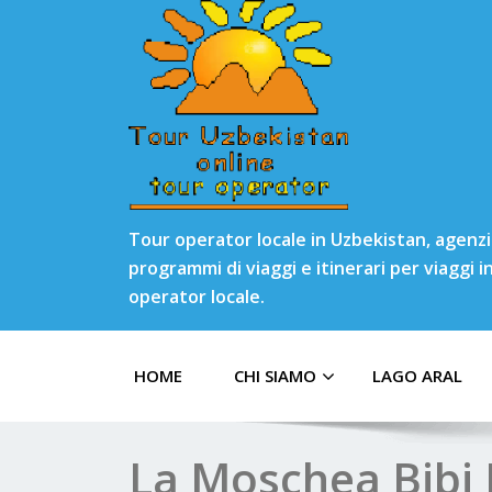
Tour operator locale in Uzbekistan, agenzia
programmi di viaggi e itinerari per viaggi 
operator locale.
HOME
CHI SIAMO
LAGO ARAL
La Moschea Bib