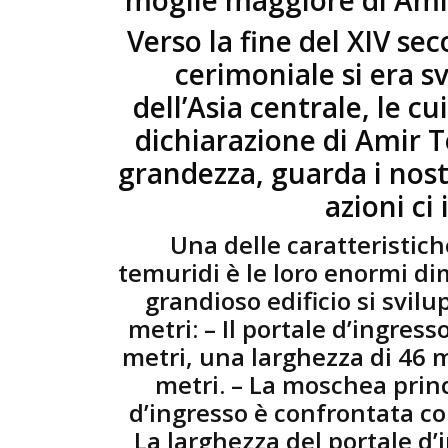
Verso la fine del XIV s
cerimoniale si era s
dell’Asia centrale, le c
dichiarazione di Amir T
grandezza, guarda i nost
azioni ci
Una delle caratteristich
temuridi è le loro enormi di
grandioso edificio si svil
metri: – Il portale d’ingress
metri, una larghezza di 46 me
metri. – La moschea princ
d’ingresso è confrontata co
La larghezza del portale d’