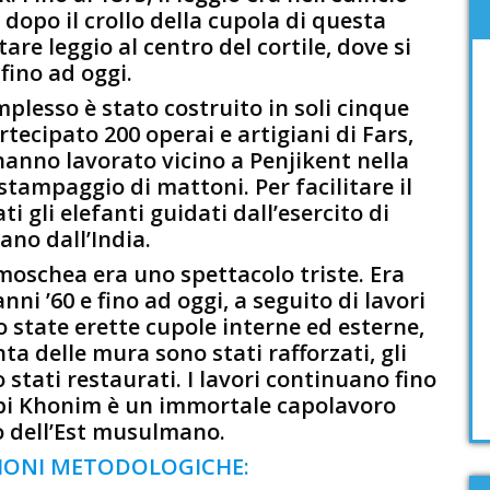
dopo il crollo della cupola di questa
are leggio al centro del cortile, dove si
 fino ad oggi.
lesso è stato costruito in soli cinque
tecipato 200 operai e artigiani di Fars,
anno lavorato vicino a Penjikent nella
 stampaggio di mattoni. Per facilitare il
i gli elefanti guidati dall’esercito di
no dall’India.
a moschea era uno spettacolo triste. Era
ni ’60 e fino ad oggi, a seguito di lavori
o state erette cupole interne ed esterne,
ta delle mura sono stati rafforzati, gli
 stati restaurati. I lavori continuano fino
ibi Khonim è un immortale capolavoro
o dell’Est musulmano.
ONI METODOLOGICHE: