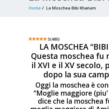
Home
La Moschea Bibi Khanum
5
(
480
)
LA MOSCHEA “BIBI
Questa moschea fu ri
il XVI e il XV secolo
dopo la sua campa
Oggi la moschea è con
“Moglie maggiore (piu’
dice che la moschea f
moglie maggiore di Am