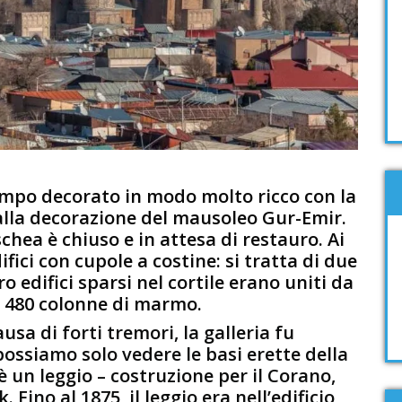
empo decorato in modo molto ricco con la
 alla decorazione del mausoleo Gur-Emir.
chea è chiuso e in attesa di restauro. Ai
ifici con cupole a costine: si tratta di due
o edifici sparsi nel cortile erano uniti da
n 480 colonne di marmo.
ausa di forti tremori, la galleria fu
ssiamo solo vedere le basi erette della
i è un leggio – costruzione per il Corano,
 Fino al 1875, il leggio era nell’edificio