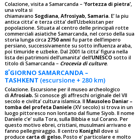
Colazione, visita a Samarcanda –
‘fortezza di pietra’
,
una volta si
chiamavano
Sogdiana
,
Afrosiyab
,
Samaria
. E’ la piu
antica citta’ e terza citta’ dell’Uzbekistan per
popolazione. Situata al centro delle principali rotte
commerciali asiatiche Samarcanda, nel corso della sua
storia lunga circa
2750 anni
fu parte dell’impero
persiano, successivamente su sotto influenza araba,
poi timuride e uzbeke. Dal 2001 la citta’ figura nella
lista dei patrimoni dell’umanita’ dell’
UNESCO
sotto il
titolo di Samarcanda –
Crocevia di culture
.
º
8
GIORNO SAMARCANDA –
TASHKENT
(escursione + 280 km)
Colazione. Escursione per il museo archeologico
di
Afrosiab.
Si conosce gli affreschi originale del VII
secolo e civilta’ cultura islamica. Il
Mausoleo Daniar –
tomba del profeta Daniele
(XV secolo) si trova in un
luogo pittoresco non lontano dal fiume Siyob. Il nome
Daniele c’e’ sulla Tora, sulla Bibbia e sul Corano. Per
questo motivo ebrei, cristiani, musulmani arrivano e
fanno pellegniraggio. Il centro
Konighil
dove si
produce
carta di gelso.
Posto e’ particolare e molto