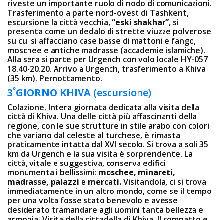
riveste un importante ruolo di nodo di comunicazioni.
Trasferimento a parte nord-ovest di Tashkent,
escursione la città vecchia,
“eski shakhar”
, si
presenta come un dedalo di strette viuzze polverose
su cui si affacciano case basse di mattoni e fango,
moschee e antiche madrasse (accademie islamiche).
Alla sera si parte per Urgench con volo locale HY-057
18.40-20.20. Arrivo a Urgench, trasferimento a Khiva
(35 km). Pernottamento.
º
3
GIORNO
KHIVA
(escursione)
Colazione. Intera giornata dedicata alla visita della
città di Khiva. Una delle città più affascinanti della
regione, con le sue strutture in stile arabo con colori
che variano dal celeste al turchese, è rimasta
praticamente intatta dal XVI secolo. Si trova a soli 35
km da Urgench e la sua visita è sorprendente. La
città, vitale e suggestiva, conserva edifici
monumentali bellissimi:
moschee, minareti,
madrasse, palazzi e mercati.
Visitandola, ci si trova
immediatamente in un altro mondo, come se il tempo
per una volta fosse stato benevolo e avesse
desiderato tramandare agli uomini tanta bellezza e
armonia. Visita della cittadella di Khiva. Il compatto e