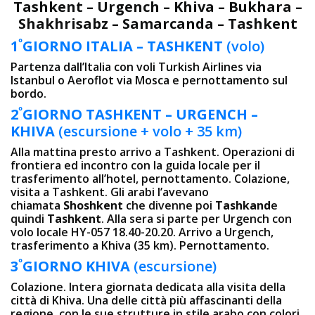
Tashkent – Urgench – Khiva – Bukhara –
Shakhrisabz – Samarcanda – Tashkent
º
1
GIORNO
ITALIA – TASHKENT
(volo)
Partenza dall’Italia con voli Turkish Airlines via
Istanbul o Aeroflot via Mosca e pernottamento sul
bordo.
º
2
GIORNO
TASHKENT –
URGENCH –
KHIVA
(escursione + volo + 35 km)
Alla mattina presto arrivo a Tashkent. Operazioni di
frontiera ed incontro con la guida locale per il
trasferimento all’hotel, pernottamento. Colazione,
visita a Tashkent. Gli arabi l’avevano
chiamata
Shoshkent
che divenne poi
Tashkand
e
quindi
Tashkent
. Alla sera si parte per Urgench con
volo locale HY-057 18.40-20.20. Arrivo a Urgench,
trasferimento a Khiva (35 km). Pernottamento.
º
3
GIORNO
KHIVA
(escursione)
Colazione. Intera giornata dedicata alla visita della
città di Khiva. Una delle città più affascinanti della
regione, con le sue strutture in stile arabo con colori