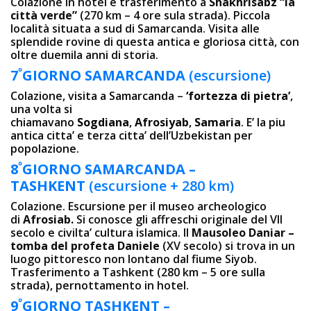
Colazione in hotel e trasferimento a
Shakhrisabz “la
città verde”
(270 km – 4 ore sula strada). Piccola
località situata a sud di Samarcanda. Visita alle
splendide rovine di questa antica e gloriosa città, con
oltre duemila anni di storia.
º
7
GIORNO SAMARCANDA
(escursione)
Colazione, visita a Samarcanda –
‘fortezza di pietra’
,
una volta si
chiamavano
Sogdiana
,
Afrosiyab
,
Samaria
. E’ la piu
antica citta’ e terza citta’ dell’Uzbekistan per
popolazione.
º
8
GIORNO SAMARCANDA –
TASHKENT
(escursione + 280 km)
Colazione. Escursione per il museo archeologico
di
Afrosiab.
Si conosce gli affreschi originale del VII
secolo e civilta’ cultura islamica. Il
Mausoleo Daniar –
tomba del profeta Daniele
(XV secolo) si trova in un
luogo pittoresco non lontano dal fiume Siyob.
Trasferimento a Tashkent (280 km – 5 ore sulla
strada), pernottamento in hotel.
º
9
GIORNO TASHKENT –