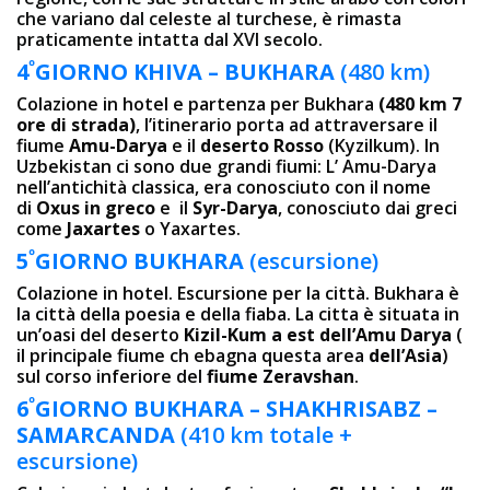
che variano dal celeste al turchese, è rimasta
praticamente intatta dal XVI secolo.
º
4
GIORNO KHIVA – BUKHARA
(480 km)
Colazione in hotel e partenza per Bukhara
(480 km 7
ore di strada)
, l’itinerario porta ad attraversare il
fiume
Amu-Darya
e il
deserto Rosso
(Kyzilkum). In
Uzbekistan ci sono due grandi fiumi: L’ Amu-Darya
nell’antichità classica, era conosciuto con il nome
di
Oxus in greco
e il
Syr-Darya
, conosciuto dai greci
come
Jaxartes
o Yaxartes.
º
5
GIORNO BUKHARA
(escursione)
Colazione in hotel. Escursione per la città. Bukhara è
la città della poesia e della fiaba. La cittа è situata in
un’oasi del deserto
Kizil-Kum a est dell’Amu Darya
(
il principale fiume ch ebagna questa area
dell’Asia
)
sul corso inferiore del
fiume Zeravshan
.
º
6
GIORNO
BUKHARA – SHAKHRISABZ –
SAMARCANDA
(410 km totale +
escursione)