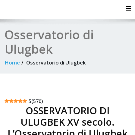
Tog
Osservatorio di
Ulugbek
Home
Osservatorio di Ulugbek
5
(
570
)
OSSERVATORIO DI
ULUGBEK XV secolo.
L’Osservatorio di Ulugbek