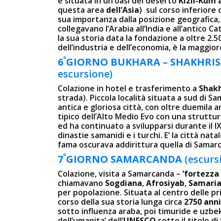
è situata in un’oasi del deserto
Kizil-Kum 
questa area
dell’Asia
) sul corso inferiore 
sua importanza dalla posizione geografica,
collegavano l’Arabia all’India e all’antico C
la sua storia data la fondazione a oltre 2.
dell’industria e dell’economia, è la maggiore
º
6
GIORNO
BUKHARA – SHAKHRI
escursione)
Colazione in hotel e trasferimento a
Shakh
strada). Piccola località situata a sud di S
antica e gloriosa città, con oltre duemila 
tipico dell’Alto Medio Evo con una struttu
ed ha continuato a svilupparsi durante il IX
dinastie samanidi e i turchi. E’ la città na
fama oscurava addirittura quella di Samar
º
7
GIORNO SAMARCANDA
(escurs
Colazione, visita a Samarcanda –
‘fortezza 
chiamavano
Sogdiana
,
Afrosiyab
,
Samari
per popolazione. Situata al centro delle pr
corso della sua storia lunga circa
2750 anni
sotto influenza araba, poi timuride e uzbeke
dell’umanita’ dell’
UNESCO
sotto il titolo 