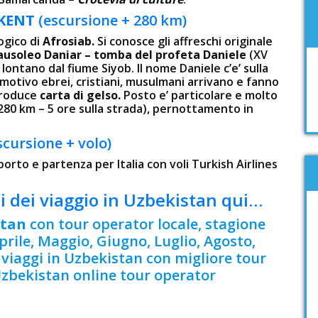
HKENT
(escursione + 280 km)
ogico di
Afrosiab.
Si conosce gli affreschi originale
usoleo Daniar – tomba del profeta Daniele
(XV
lontano dal fiume Siyob. Il nome Daniele c’e’ sulla
 motivo ebrei, cristiani, musulmani arrivano e fanno
produce
carta di gelso.
Posto e’ particolare e molto
80 km – 5 ore sulla strada), pernottamento in
scursione + volo)
orto e partenza per Italia con voli Turkish Airlines
i dei viaggio in Uzbekistan qui…
stan
con tour operator locale, stagione
rile, Maggio, Giugno, Luglio, Agosto,
 viaggi in Uzbekistan con migliore tour
Uzbekistan online tour operator