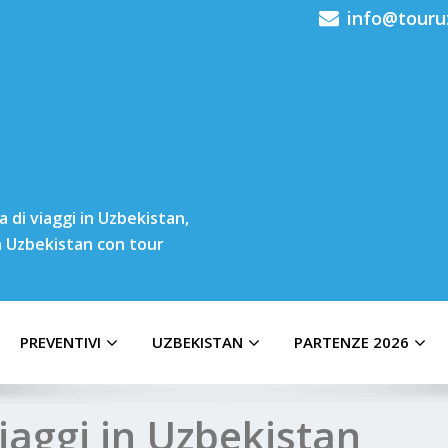
info@touru
 di viaggi in Uzbekistan,
in Uzbekistan con tour
PREVENTIVI
UZBEKISTAN
PARTENZE 2026
aggi in Uzbekistan