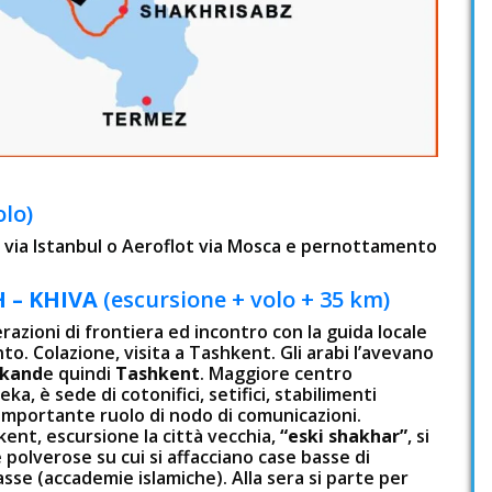
olo)
nes via Istanbul o Aeroflot via Mosca e pernottamento
 – KHIVA
(escursione + volo + 35 km)
azioni di frontiera ed incontro con la guida locale
to. Colazione, visita a Tashkent. Gli arabi l’avevano
kand
e quindi
Tashkent
. Maggiore centro
a, è sede di cotonifici, setifici, stabilimenti
 importante ruolo di nodo di comunicazioni.
ent, escursione la città vecchia,
“eski shakhar”
, si
polverose su cui si affacciano case basse di
se (accademie islamiche). Alla sera si parte per