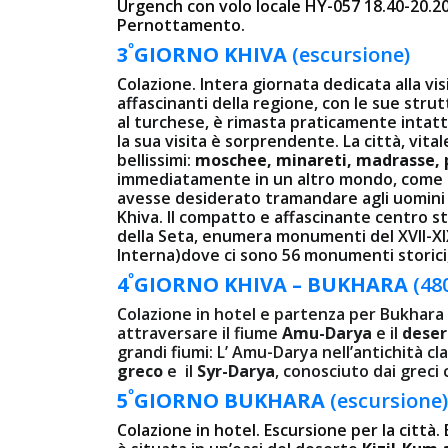
Urgench con volo locale HY-057 18.40-20.20
Pernottamento.
º
3
GIORNO
KHIVA
(escursione)
Colazione. Intera giornata dedicata alla visi
affascinanti della regione, con le sue strut
al turchese, è rimasta praticamente intatta
la sua visita è sorprendente. La città, vit
bellissimi:
moschee, minareti, madrasse, p
immediatamente in un altro mondo, come s
avesse desiderato tramandare agli uomini ta
Khiva. Il compatto e affascinante centro stor
della Seta, enumera monumenti del XVII-XI
Interna)dove ci sono 56 monumenti storici, 
º
4
GIORNO KHIVA – BUKHARA
(48
Colazione in hotel e partenza per Bukhara
attraversare il fiume
Amu-Darya
e il
deser
grandi fiumi: L’ Amu-Darya nell’antichità cl
greco
e il
Syr-Darya
, conosciuto dai grec
º
5
GIORNO BUKHARA
(escursione)
Colazione in hotel. Escursione per la città. 