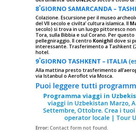
º
8
GIORNO SAMARCANDA – TAS
Colazione. Escursione per il museo archeol
del VII secolo e civilta’ cultura islamica. Il
Ma
secolo) si trova in un luogo pittoresco non 
Tora, sulla Bibbia e sul Corano. Per questo
pellegniraggio. Il centro
Konighil
dove si 
interessante. Trasferimento a Tashkent (2
hotel.
º
9
GIORNO TASHKENT – ITALIA
(e
Alla mattina presto trasferimento all’aerop
via Istanbul o Aeroflot via Mosca.
Puoi leggere tutti programm
Programma viaggi in Uzbeki
viaggi in Uzbekistan Marzo, Ap
Settembre, Ottobre. Crea i tuoi
operator locale | Tour 
Error:
Contact form not found.