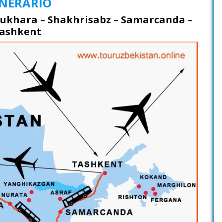
INERARIO
Bukhara – Shakhrisabz – Samarcanda –
ashkent