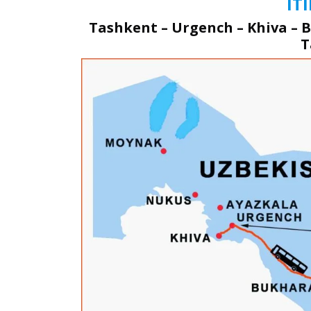
IT
Tashkent – Urgench – Khiva – 
T