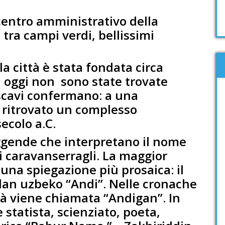
l centro amministrativo della
tra campi verdi, bellissimi
la città è stata fondata circa
n oggi non sono state trovate
i scavi confermano: a una
o ritrovato un complesso
secolo a.C.
eggende che interpretano il nome
ei caravanserragli. La maggior
 una spiegazione più prosaica: il
clan uzbeko “Andi”. Nelle cronache
ttà viene chiamata “Andigan”. In
tatista, scienziato, poeta,