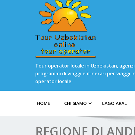
Tour operator locale in Uzbekistan, agenzia
programmi di viaggi e itinerari per viaggi 
operator locale.
HOME
CHI SIAMO
LAGO ARAL
REGIONE DI AND