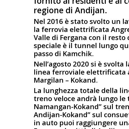
fornito ai residenti e ai
regione di Andijan.
Nel 2016 è stato svolto un l
la ferrovia elettrificata Ang
Valle di Fergana con il resto
speciale è il tunnel lungo qu
passo di Kamchik.
Nell’agosto 2020 si è svolta 
linea ferroviale elettrifica
Margilan – Kokand.
La lunghezza totale della line
treno veloce andrà lungo le
Namangan-Kokand” sul tren
Andijan-Kokand” sul consueto
in auto puoi raggiungere una 