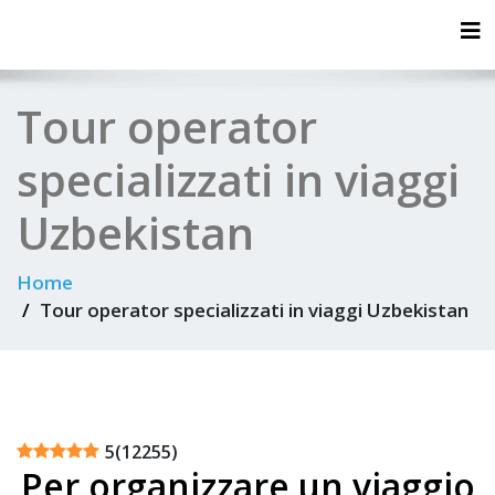
Tog
Tour operator
specializzati in viaggi
Uzbekistan
Home
Tour operator specializzati in viaggi Uzbekistan
5
(
12255
)
Per organizzare un viaggio