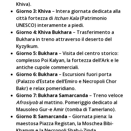
Khiva).
Giorno 3: Khiva
– Intera giornata dedicata alla
città fortezza di
Itchan Kala
(Patrimonio
UNESCO) interamente a piedi.
Giorno 4: Khiva Bukhara
– Trasferimento a
Bukhara in treno attraverso il deserto del
Kyzylkum.
Giorno 5: Bukhara
– Visita del centro storico:
complesso Poi Kalyan, la fortezza dell’Ark e le
antiche cupole commerciali.
Giorno 6: Bukhara
– Escursioni fuori porta
(Palazzo d’Estate dell’Emiro e Necropoli Chor
Bakr) e relax pomeridiano.
Giorno 7: Bukhara Samarcanda
– Treno veloce
Afrosiyob
al mattino. Pomeriggio dedicato al
Mausoleo Gur-e Amir (tomba di Tamerlano).
Giorno 8: Samarcanda
– Giornata piena: la
maestosa Piazza Registan, la Moschea Bibi-
Khanym e la Necropoli Shah-i-Zinda.