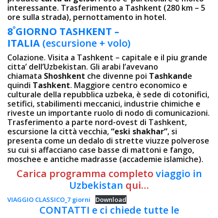
interessante. Trasferimento a Tashkent (280 km – 5
ore sulla strada), pernottamento in hotel.
º
8
GIORNO TASHKENT –
ITALIA
(escursione + volo)
Colazione. Visita a Tashkent – capitale e il piu grande
citta’ dell’Uzbekistan. Gli arabi l’avevano
chiamata
Shoshkent
che divenne poi
Tashkand
e
quindi
Tashkent
. Maggiore centro economico e
culturale della repubblica uzbeka, è sede di cotonifici,
setifici, stabilimenti meccanici, industrie chimiche e
riveste un importante ruolo di nodo di comunicazioni.
Trasferimento a parte nord-ovest di Tashkent,
escursione la città vecchia,
“eski shakhar”
, si
presenta come un dedalo di strette viuzze polverose
su cui si affacciano case basse di mattoni e fango,
moschee e antiche madrasse (accademie islamiche).
Carica programma completo
viaggio in
Uzbekistan
qui…
VIAGGIO CLASSICO_7 giorni
Download
CONTATTI e ci chiede tutte le