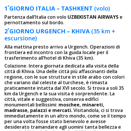
º
1
GIORNO
ITALIA – TASHKENT
(volo)
Partenza dall’Italia con volo
UZBEKISTAN AIRWAYS
e
pernottamento sul bordo.
º
2
GIORNO
URGENCH – KHIVA
(35 km +
escursione)
Alla mattina presto arrivo a Urgench. Operazioni di
frontiera ed incontro con la guida locale per il
trasferimento all’hotel di Khiva (35 km).
Colazione. Intera giornata dedicata alla visita della
città di Khiva. Una delle città più affascinanti della
regione, con le sue strutture in stile arabo con colori
che variano dal celeste al turchese, è rimasta
praticamente intatta dal XVI secolo. Si trova a soli 35
km da Urgench e la sua visita è sorprendente. La
città, vitale e suggestiva, conserva edifici
monumentali bellissimi:
moschee, minareti,
madrasse, palazzi e mercati.
Visitandola, ci si trova
immediatamente in un altro mondo, come se il tempo
per una volta fosse stato benevolo e avesse
desiderato tramandare agli uomini tanta bellezza e