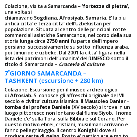
Colazione, visita a Samarcanda –
‘fortezza di pietra’
,
una volta si
chiamavano
Sogdiana
,
Afrosiyab
,
Samaria
. E’ la piu
antica citta’ e terza citta’ dell’Uzbekistan per
popolazione. Situata al centro delle principali rotte
commerciali asiatiche Samarcanda, nel corso della sua
storia lunga circa
2750 anni
fu parte dell’impero
persiano, successivamente su sotto influenza araba,
poi timuride e uzbeke. Dal 2001 la citta’ figura nella
lista dei patrimoni dell’umanita’ dell’
UNESCO
sotto il
titolo di Samarcanda –
Crocevia di culture
.
º
7
GIORNO SAMARCANDA –
TASHKENT
(escursione + 280 km)
Colazione. Escursione per il museo archeologico
di
Afrosiab.
Si conosce gli affreschi originale del VII
secolo e civilta’ cultura islamica. Il
Mausoleo Daniar –
tomba del profeta Daniele
(XV secolo) si trova in un
luogo pittoresco non lontano dal fiume Siyob. Il nome
Daniele c’e’ sulla Tora, sulla Bibbia e sul Corano. Per
questo motivo ebrei, cristiani, musulmani arrivano e
fanno pellegniraggio. Il centro
Konighil
dove si
produce
carta di gelso.
Posto e’ particolare e molto