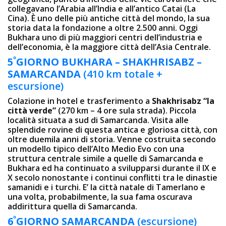
collegavano l’Arabia all’India e all’antico Catai (La
Cina). È uno delle più antiche città del mondo, la sua
storia data la fondazione a oltre 2.500 anni. Oggi
Bukhara uno di più maggiori centri dell’industria e
dell’economia, è la maggiore città dell’Asia Centrale.
º
5
GIORNO
BUKHARA – SHAKHRISABZ –
SAMARCANDA
(410 km totale +
escursione)
Colazione in hotel e trasferimento a
Shakhrisabz “la
città verde”
(270 km – 4 ore sula strada). Piccola
località situata a sud di Samarcanda. Visita alle
splendide rovine di questa antica e gloriosa città, con
oltre duemila anni di storia. Venne costruita secondo
un modello tipico dell’Alto Medio Evo con una
struttura centrale simile a quelle di Samarcanda e
Bukhara ed ha continuato a svilupparsi durante il IX e
X secolo nonostante i continui conflitti tra le dinastie
samanidi e i turchi. E’ la città natale di Tamerlano e
una volta, probabilmente, la sua fama oscurava
addirittura quella di Samarcanda.
º
6
GIORNO SAMARCANDA
(escursione)