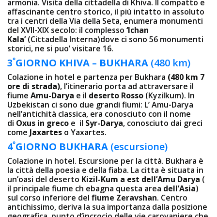
armonia. Visita della cittadella di Khiva. Il compatto e
affascinante centro storico, il più intatto in assoluto
tra i centri della Via della Seta, enumera monumenti
del XVII-XIX secolo: il complesso
‘Ichan
Kala’
(Cittadella Interna)dove ci sono 56 monumenti
storici, ne si puo’ visitare 16.
º
3
GIORNO KHIVA – BUKHARA
(480 km)
Colazione in hotel e partenza per Bukhara
(480 km 7
ore di strada)
, l’itinerario porta ad attraversare il
fiume
Amu-Darya
e il
deserto Rosso
(Kyzilkum). In
Uzbekistan ci sono due grandi fiumi: L’ Amu-Darya
nell’antichità classica, era conosciuto con il nome
di
Oxus in greco
e il
Syr-Darya
, conosciuto dai greci
come
Jaxartes
o Yaxartes.
º
4
GIORNO BUKHARA
(escursione)
Colazione in hotel. Escursione per la città. Bukhara è
la città della poesia e della fiaba. La cittа è situata in
un’oasi del deserto
Kizil-Kum a est dell’Amu Darya
(
il principale fiume ch ebagna questa area
dell’Asia
)
sul corso inferiore del
fiume Zeravshan
. Centro
antichissimo, deriva la sua importanza dalla posizione
geografica, punto d’incrocio delle vie carovaniere che