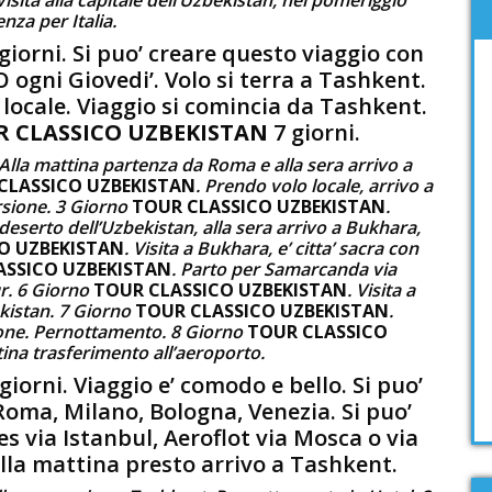
nza per Italia.
giorni. Si puo’ creare questo viaggio con
 ogni Giovedi’. Volo si terra a Tashkent.
o locale. Viaggio si comincia da Tashkent.
 CLASSICO UZBEKISTAN
7 giorni.
 Alla mattina partenza da Roma e alla sera arrivo a
CLASSICO UZBEKISTAN
. Prendo volo locale, arrivo a
rsione. 3 Giorno
TOUR CLASSICO UZBEKISTAN
.
eserto dell’Uzbekistan, alla sera arrivo a Bukhara,
O UZBEKISTAN
. Visita a Bukhara, e’ citta’ sacra con
ASSICO UZBEKISTAN
. Parto per Samarcanda via
ur. 6 Giorno
TOUR CLASSICO UZBEKISTAN
. Visita a
ekistan. 7 Giorno
TOUR CLASSICO UZBEKISTAN
.
one. Pernottamento. 8 Giorno
TOUR CLASSICO
tina trasferimento all’aeroporto.
giorni. Viaggio e’ comodo e bello. Si puo’
 Roma, Milano, Bologna, Venezia. Si puo’
es via Istanbul, Aeroflot via Mosca o via
alla mattina presto arrivo a Tashkent.