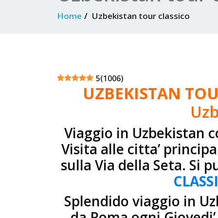
Home
Uzbekistan tour classico
5
(
1006
)
UZBEKISTAN TOU
Uzb
Viaggio in Uzbekistan c
Visita alle citta’ princ
sulla Via della Seta. Si 
CLASS
Splendido viaggio in Uz
da Roma ogni Giovedi’ 