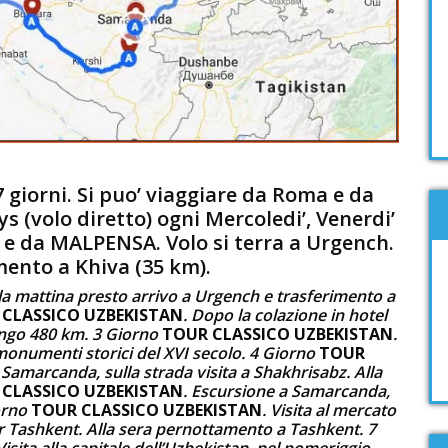
 giorni. Si puo’ viaggiare da Roma e da
s (volo diretto) ogni Mercoledi’, Venerdi’
e da MALPENSA. Volo si terra a Urgench.
ento a Khiva (35 km).
lla mattina presto arrivo a Urgench e trasferimento a
 CLASSICO UZBEKISTAN
. Dopo la colazione in hotel
ungo 480 km. 3 Giorno
TOUR CLASSICO UZBEKISTAN
.
monumenti storici del XVI secolo. 4 Giorno
TOUR
 Samarcanda, sulla strada visita a Shakhrisabz. Alla
CLASSICO UZBEKISTAN
. Escursione a Samarcanda,
iorno
TOUR CLASSICO UZBEKISTAN
. Visita al mercato
 Tashkent. Alla sera pernottamento a Tashkent. 7
 Visita alla capitale dell’Uzbekistan, nel pomeriggio