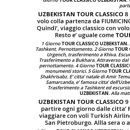
parte
UZBEKISTAN TOUR CLASSICO
8 
volo colla partenza da FIUMICINO
Quindi’, viaggio classico con vol
Resto e’ uguale come
TOUR
1 Giorno
TOUR CLASSICO UZBEKSTAN
.
Tashkent. Pernottamento. 2 Giorno
TOUR 
Urgench, trasferimento a Khiva. Escu
Trasferimento a Bukhara. Attraverso dal d
pernottamento. 4 Giorno
TOUR CLASSIC
monumenti storici. 5 Giorno
TOUR CL
Shakhrisabz. E’ citta’ natale di Amir Tem
Samarcanda, e’ famosa citta’ dell’Uzb
Trasferimento a Tashkent ed escursi
UZBEKISTAN
. Alla mat
UZBEKISTAN TOUR CLASSICO
9 
partire ogni giorno dalle citta’
viaggiare con voli Turkish Airlin
San Pietroburgo. Allla sera o 