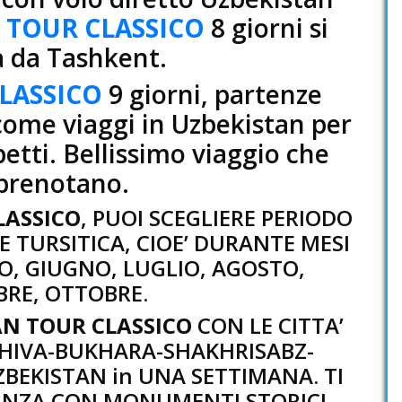
 TOUR CLASSICO
8 giorni si
 da Tashkent.
LASSICO
9 giorni, partenze
come viaggi in Uzbekistan per
petti. Bellissimo viaggio che
 prenotano.
LASSICO
, PUOI SCEGLIERE PERIODO
E TURSITICA, CIOE’ DURANTE MESI
O, GIUGNO, LUGLIO, AGOSTO,
RE, OTTOBRE.
AN TOUR CLASSICO
CON LE CITTA’
 KHIVA-BUKHARA-SHAKHRISABZ-
EKISTAN in UNA SETTIMANA. TI
ANZA CON MONUMENTI STORICI,