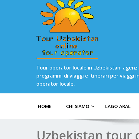
Tour operator locale in Uzbekistan, agenzia
programmi di viaggi e itinerari per viaggi 
operator locale.
HOME
CHI SIAMO
LAGO ARAL
Uzbekistan tour 