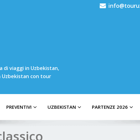
info@touru
 di viaggi in Uzbekistan,
in Uzbekistan con tour
PREVENTIVI
UZBEKISTAN
PARTENZE 2026
classico