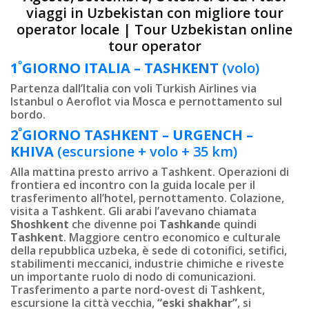
viaggi in Uzbekistan con migliore tour
operator locale | Tour Uzbekistan online
tour operator
º
1
GIORNO
ITALIA – TASHKENT
(volo)
Partenza dall’Italia con voli Turkish Airlines via
Istanbul o Aeroflot via Mosca e pernottamento sul
bordo.
º
2
GIORNO
TASHKENT –
URGENCH –
KHIVA
(escursione + volo + 35 km)
Alla mattina presto arrivo a Tashkent. Operazioni di
frontiera ed incontro con la guida locale per il
trasferimento all’hotel, pernottamento. Colazione,
visita a Tashkent. Gli arabi l’avevano chiamata
Shoshkent
che divenne poi
Tashkand
e quindi
Tashkent
. Maggiore centro economico e culturale
della repubblica uzbeka, è sede di cotonifici, setifici,
stabilimenti meccanici, industrie chimiche e riveste
un importante ruolo di nodo di comunicazioni.
Trasferimento a parte nord-ovest di Tashkent,
escursione la città vecchia,
“eski shakhar”
, si