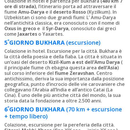
Colazione in hotel e partenza per Bukhara
(480 km 7
ore di strada)
, l’itinerario porta ad attraversare il
fiume
Amu-Darya
e il
deserto Rosso
(Kyzilkum). In
Uzbekistan ci sono due grandi fiumi: L’ Amu-Darya
nell’antichità classica, era conosciuto con il nome di
Oxus in greco
e il
Syr-Darya
, conosciuto dai greci
come
Jaxartes
o Yaxartes.
º
5
GI
ORNO
BUKHARA
(escursione)
Colazione in hotel. Escursione per la città. Bukhara è
la città della poesia e della fiaba. La cittа è situata in
un’oasi del deserto
Kizil-Kum a est dell’Amu Darya
(
il principale fiume ch ebagna questa area
dell’Asia
)
sul corso inferiore del
fiume Zeravshan
. Centro
antichissimo, deriva la sua importanza dalla posizione
geografica, punto d’incrocio delle vie carovaniere che
collegavano l’Arabia all’India e all’antico Catai (La
Cina). È uno delle più antiche città del mondo, la sua
storia data la fondazione a oltre 2.500 anni.
º
6
GIORNO
BUKHARA
(70 km + escursione
+ tempo libero)
Colazione, escursione per la pereferia della città.