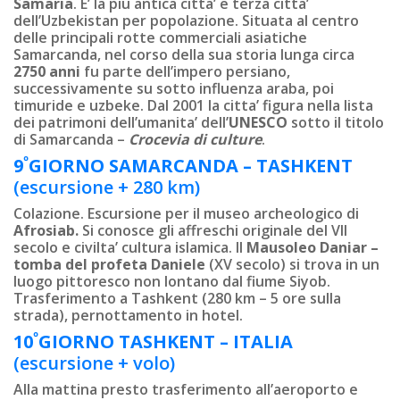
Samaria
. E’ la piu antica citta’ e terza citta’
dell’Uzbekistan per popolazione. Situata al centro
delle principali rotte commerciali asiatiche
Samarcanda, nel corso della sua storia lunga circa
2750 anni
fu parte dell’impero persiano,
successivamente su sotto influenza araba, poi
timuride e uzbeke. Dal 2001 la citta’ figura nella lista
dei patrimoni dell’umanita’ dell’
UNESCO
sotto il titolo
di Samarcanda –
Crocevia di culture
.
º
9
GIORNO
SAMARCANDA – TASHKENT
(escursione + 280 km)
Colazione. Escursione per il museo archeologico di
Afrosiab.
Si conosce gli affreschi originale del VII
secolo e civilta’ cultura islamica. Il
Mausoleo Daniar –
tomba del profeta Daniele
(XV secolo) si trova in un
luogo pittoresco non lontano dal fiume Siyob.
Trasferimento a Tashkent (280 km – 5 ore sulla
strada), pernottamento in hotel.
º
10
GIORNO
TASHKENT – ITALIA
(escursione + volo)
Alla mattina presto trasferimento all’aeroporto e