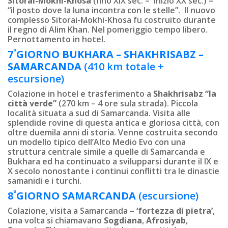
Sitorai-Mokhi-Khosa
(fino XIX sec. – inizio XX sec.) –
“il posto dove la luna incontra con le stelle”. Il nuovo
complesso Sitorai-Mokhi-Khosa fu costruito durante
il regno di Alim Khan. Nel pomeriggio tempo libero.
Pernottamento in hotel.
º
7
GIORNO
BUKHARA – SHAKHRISABZ –
SAMARCANDA
(410 km totale +
escursione)
Colazione in hotel e trasferimento a
Shakhrisabz “la
città verde”
(270 km – 4 ore sula strada). Piccola
località situata a sud di Samarcanda. Visita alle
splendide rovine di questa antica e gloriosa città, con
oltre duemila anni di storia. Venne costruita secondo
un modello tipico dell’Alto Medio Evo con una
struttura centrale simile a quelle di Samarcanda e
Bukhara ed ha continuato a svilupparsi durante il IX e
X secolo nonostante i continui conflitti tra le dinastie
samanidi e i turchi.
º
8
GIORNO
SAMARCANDA
(escursione)
Colazione, visita a Samarcanda –
‘fortezza di pietra’
,
una volta si chiamavano
Sogdiana
,
Afrosiyab
,