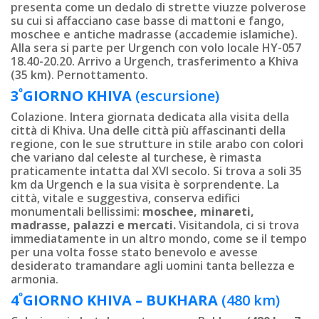
presenta come un dedalo di strette viuzze polverose
su cui si affacciano case basse di mattoni e fango,
moschee e antiche madrasse (accademie islamiche).
Alla sera si parte per Urgench con volo locale HY-057
18.40-20.20. Arrivo a Urgench, trasferimento a Khiva
(35 km). Pernottamento.
º
3
GIORNO
KHIVA
(escursione)
Colazione. Intera giornata dedicata alla visita della
città di Khiva. Una delle città più affascinanti della
regione, con le sue strutture in stile arabo con colori
che variano dal celeste al turchese, è rimasta
praticamente intatta dal XVI secolo. Si trova a soli 35
km da Urgench e la sua visita è sorprendente. La
città, vitale e suggestiva, conserva edifici
monumentali bellissimi:
moschee, minareti,
madrasse, palazzi e mercati.
Visitandola, ci si trova
immediatamente in un altro mondo, come se il tempo
per una volta fosse stato benevolo e avesse
desiderato tramandare agli uomini tanta bellezza e
armonia.
º
4
GIORNO
KHIVA – BUKHARA
(480 km)