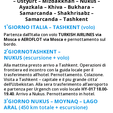
– Ustyurt – Mizdakkhan – Nukus –
Ayazkala – Khiva – Bukhara –
Samarcanda – Shakhrisabz –
Samarcanda – Tashkent
º
1
GIORNO ITALIA – TASHKENT
(volo)
Partenza dall’Italia con volo
TURKISH AIRLINES via
Mosca o AEROFLOT via Mosca
e pernottamento sul
bordo.
º
2
GIORNOTASHKENT –
NUKUS
(escursione + volo)
Alla mattina presto arrivo a Tashkent. Operazioni di
frontiera ed incontro con la guida locale per il
trasferimento all’hotel. Pernottamento. Colazione.
Visita a Tashkent – capitale e il piu grande citta’
dell’Uzbekistan. Alla sera trasferimento all’aeroporto
e partenza per Urgench con volo locale
HY-017 18.00-
19.40
. Arrivo a Nukus. Pernottamento in hotel.
º
3
GIORNO NUKUS – MOYNAQ – LAGO
ARAL
(450 km totale + escursione)