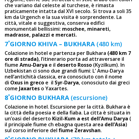
che variano dal celeste al turchese, è rimasta
praticamente intatta dal XVI secolo. Si trova a soli 35
km da Urgench e la sua visita è sorprendente. La
città, vitale e suggestiva, conserva edifici
monumentali bellissimi:
moschee, minareti,
madrasse, palazzi e mercati.
º
7
GIORNO KHIVA – BUKHARA
(480 km)
Colazione in hotel e partenza per Bukhara
(480 km 7
ore di strada)
, l’itinerario porta ad attraversare il
fiume
Amu-Darya
e il
deserto Rosso
(Kyzilkum). In
Uzbekistan ci sono due grandi fiumi: L’ Amu-Darya
nell’antichità classica, era conosciuto con il nome
di
Oxus in greco
e il
Syr-Darya
, conosciuto dai greci
come
Jaxartes
o Yaxartes.
º
8
GIORNO BUKHARA
(escursione)
Colazione in hotel. Escursione per la città. Bukhara è
la città della poesia e della fiaba. La cittа è situata in
un’oasi del deserto
Kizil-Kum a est dell’Amu Darya
(
il principale fiume ch ebagna questa area
dell’Asia
)
sul corso inferiore del
fiume Zeravshan
.
º