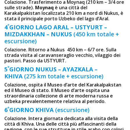
Colazione. Trasferimento a Moynaq (210 km – 3/4 ore
sulle strade).
Moynaq
è una città del
Karakalpakistan localizzata 210 km a nord di Nukus, è
stata il principale porto Uzbeko del lago d’Aral.
º
4
GIORNO LAGO ARAL – USTYURT –
MIZDAKKHAN – NUKUS
(450 km totale +
escursione)
Colazione. Ritorno a Nukus 450 km – 6/7 ore. Sulla
strada visita al caravanseraglio vecchio, vilaggio dei
pastori. Passo da USTYURT.
º
5
GIORNO
NUKUS – AYAZKALA –
KHIVA
(275 km totale + escursione)
Colazione, ospita il Museo d’arte del Karakalpakstan
ed il Museo di stato. Il Museo d’arte ospita una
straordinaria collezione di arte moderna russa e
uzbeka prevalentemente relativa al periodo.
º
6
GIORNO KHIVA
(escursione)
Colazione. Intera giornata dedicata alla visita della
città di Khiva. Una delle città più affascinanti della
regione, con le sue strutture in stile arabo con colori