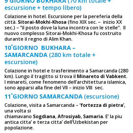
9
GIORNO BUKHARA
(70 km totale +
escursione + tempo libero)
Colazione in hotel. Escursione per la pereferia della
città.
Sitorai-Mokhi-Khosa
(fino XIX sec. – inizio XX
sec.) – “il posto dove la luna incontra con le stelle”. Il
nuovo complesso Sitorai-Mokhi-Khosa fu costruito
durante il regno di Alim Khan.
º
10
GIORNO BUKHARA –
SAMARCANDA
(280 km totale +
escursione)
Colazione in hotel e trasferimento a Samarcanda (280
km). Lungo il tragitto si trova il
Minareto di Vabkent
.
I minareti, come fenomeno dell’architettura islamica,
sono apparsi alla fine del VII – inizio VIII sec.
º
11
GIORNO SAMARCANDA
(escursione)
Colazione, visita a Samarcanda –
‘fortezza di pietra’
,
una volta si
chiamavano
Sogdiana
,
Afrosiyab
,
Samaria
. E’ la piu
antica citta’ e terza citta’ dell’Uzbekistan per
popolazione.