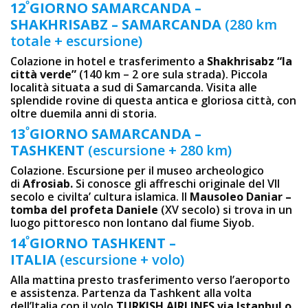
º
12
GIORNO SAMARCANDA –
SHAKHRISABZ – SAMARCANDA
(280 km
totale + escursione)
Colazione in hotel e trasferimento a
Shakhrisabz “la
città verde”
(140 km – 2 ore sula strada). Piccola
località situata a sud di Samarcanda. Visita alle
splendide rovine di questa antica e gloriosa città, con
oltre duemila anni di storia.
º
13
GIORNO SAMARCANDA –
TASHKENT
(escursione + 280 km)
Colazione. Escursione per il museo archeologico
di
Afrosiab.
Si conosce gli affreschi originale del VII
secolo e civilta’ cultura islamica. Il
Mausoleo Daniar –
tomba del profeta Daniele
(XV secolo) si trova in un
luogo pittoresco non lontano dal fiume Siyob.
º
14
GIORNO TASHKENT –
ITALIA
(escursione + volo)
Alla mattina presto trasferimento verso l’aeroporto
e assistenza. Partenza da Tashkent alla volta
dell’Italia con il volo
TURKISH AIRLINES via Istanbul o