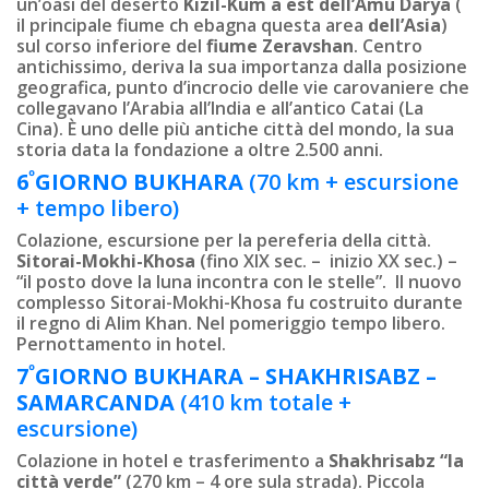
un’oasi del deserto
Kizil-Kum a est dell’Amu Darya
(
il principale fiume ch ebagna questa area
dell’Asia
)
sul corso inferiore del
fiume Zeravshan
. Centro
antichissimo, deriva la sua importanza dalla posizione
geografica, punto d’incrocio delle vie carovaniere che
collegavano l’Arabia all’India e all’antico Catai (La
Cina). È uno delle più antiche città del mondo, la sua
storia data la fondazione a oltre 2.500 anni.
º
6
GIORNO
BUKHARA
(70 km + escursione
+ tempo libero)
Colazione, escursione per la pereferia della città.
Sitorai-Mokhi-Khosa
(fino XIX sec. – inizio XX sec.) –
“il posto dove la luna incontra con le stelle”. Il nuovo
complesso Sitorai-Mokhi-Khosa fu costruito durante
il regno di Alim Khan. Nel pomeriggio tempo libero.
Pernottamento in hotel.
º
7
GIORNO
BUKHARA – SHAKHRISABZ –
SAMARCANDA
(410 km totale +
escursione)
Colazione in hotel e trasferimento a
Shakhrisabz “la
città verde”
(270 km – 4 ore sula strada). Piccola