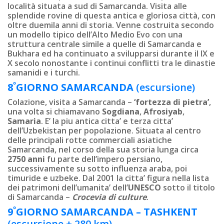
località situata a sud di Samarcanda. Visita alle
splendide rovine di questa antica e gloriosa città, con
oltre duemila anni di storia. Venne costruita secondo
un modello tipico dell’Alto Medio Evo con una
struttura centrale simile a quelle di Samarcanda e
Bukhara ed ha continuato a svilupparsi durante il IX e
X secolo nonostante i continui conflitti tra le dinastie
samanidi e i turchi.
º
8
GIORNO
SAMARCANDA
(escursione)
Colazione, visita a Samarcanda –
‘fortezza di pietra’
,
una volta si chiamavano
Sogdiana
,
Afrosiyab
,
Samaria
. E’ la piu antica citta’ e terza citta’
dell’Uzbekistan per popolazione. Situata al centro
delle principali rotte commerciali asiatiche
Samarcanda, nel corso della sua storia lunga circa
2750 anni
fu parte dell’impero persiano,
successivamente su sotto influenza araba, poi
timuride e uzbeke. Dal 2001 la citta’ figura nella lista
dei patrimoni dell’umanita’ dell’
UNESCO
sotto il titolo
di Samarcanda –
Crocevia di culture
.
º
9
GIORNO
SAMARCANDA – TASHKENT
(escursione + 280 km)