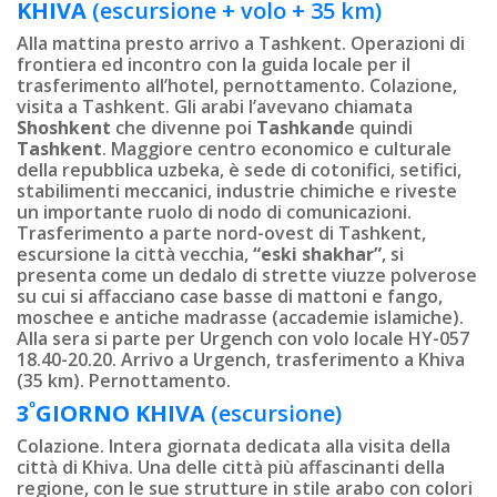
KHIVA
(escursione + volo + 35 km)
Alla mattina presto arrivo a Tashkent. Operazioni di
frontiera ed incontro con la guida locale per il
trasferimento all’hotel, pernottamento. Colazione,
visita a Tashkent. Gli arabi l’avevano chiamata
Shoshkent
che divenne poi
Tashkand
e quindi
Tashkent
. Maggiore centro economico e culturale
della repubblica uzbeka, è sede di cotonifici, setifici,
stabilimenti meccanici, industrie chimiche e riveste
un importante ruolo di nodo di comunicazioni.
Trasferimento a parte nord-ovest di Tashkent,
escursione la città vecchia,
“eski shakhar”
, si
presenta come un dedalo di strette viuzze polverose
su cui si affacciano case basse di mattoni e fango,
moschee e antiche madrasse (accademie islamiche).
Alla sera si parte per Urgench con volo locale HY-057
18.40-20.20. Arrivo a Urgench, trasferimento a Khiva
(35 km). Pernottamento.
º
3
GIORNO
KHIVA
(escursione)
Colazione. Intera giornata dedicata alla visita della
città di Khiva. Una delle città più affascinanti della
regione, con le sue strutture in stile arabo con colori