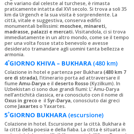
che variano dal celeste al turchese, è rimasta
praticamente intatta dal XVI secolo. Si trova a soli 35
km da Urgench e la sua visita è sorprendente. La
città, vitale e suggestiva, conserva edifici
monumentali bellissimi:
moschee, minareti,
madrasse, palazzi e mercati.
Visitandola, ci si trova
immediatamente in un altro mondo, come se il tempo
per una volta fosse stato benevolo e avesse
desiderato tramandare agli uomini tanta bellezza e
armonia.
º
4
GIORNO
KHIVA – BUKHARA
(480 km)
Colazione in hotel e partenza per Bukhara
(480 km 7
ore di strada)
, l’itinerario porta ad attraversare il
fiume
Amu-Darya
e il
deserto Rosso
(Kyzilkum). In
Uzbekistan ci sono due grandi fiumi: L’ Amu-Darya
nell’antichità classica, era conosciuto con il nome di
Oxus in greco
e il
Syr-Darya
, conosciuto dai greci
come
Jaxartes
o Yaxartes.
º
5
GI
ORNO
BUKHARA
(escursione)
Colazione in hotel. Escursione per la città. Bukhara è
la città della poesia e della fiaba. La cittа è situata in