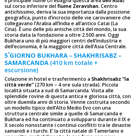
il principale fiume ch ebagna questa area
dell’Asia
)
sul corso inferiore del
fiume Zeravshan
. Centro
antichissimo, deriva la sua importanza dalla posizione
geografica, punto d’incrocio delle vie carovaniere che
collegavano l’Arabia all’India e all’antico Catai (La
Cina). È uno delle più antiche città del mondo, la sua
storia data la fondazione a oltre 2.500 anni. Oggi
Bukhara uno di più maggiori centri dell’industria e
dell’economia, è la maggiore città dell’Asia Centrale.
º
5
GIORNO
BUKHARA – SHAKHRISABZ –
SAMARCANDA
(410 km totale +
escursione)
Colazione in hotel e trasferimento a
Shakhrisabz “la
città verde”
(270 km – 4 ore sula strada). Piccola
località situata a sud di Samarcanda. Visita alle
splendide rovine di questa antica e gloriosa città, con
oltre duemila anni di storia. Venne costruita secondo
un modello tipico dell’Alto Medio Evo con una
struttura centrale simile a quelle di Samarcanda e
Bukhara ed ha continuato a svilupparsi durante il IX e
X secolo nonostante i continui conflitti tra le dinastie
samanidi e i turchi. E’ la città natale di Tamerlano e