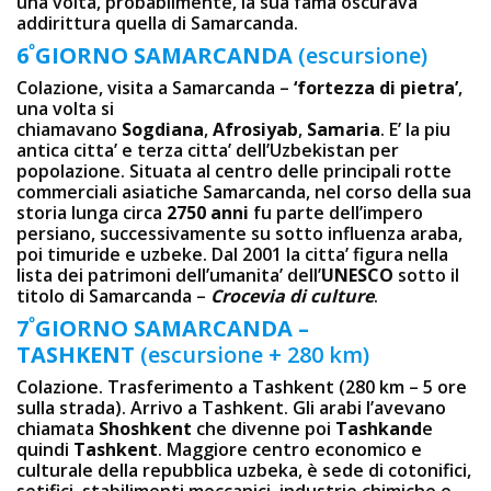
una volta, probabilmente, la sua fama oscurava
addirittura quella di Samarcanda.
º
6
GIORNO
SAMARCANDA
(escursione)
Colazione, visita a Samarcanda –
‘fortezza di pietra’
,
una volta si
chiamavano
Sogdiana
,
Afrosiyab
,
Samaria
. E’ la piu
antica citta’ e terza citta’ dell’Uzbekistan per
popolazione. Situata al centro delle principali rotte
commerciali asiatiche Samarcanda, nel corso della sua
storia lunga circa
2750 anni
fu parte dell’impero
persiano, successivamente su sotto influenza araba,
poi timuride e uzbeke. Dal 2001 la citta’ figura nella
lista dei patrimoni dell’umanita’ dell’
UNESCO
sotto il
titolo di Samarcanda –
Crocevia di culture
.
º
7
GIORNO
SAMARCANDA –
TASHKENT
(escursione + 280 km)
Colazione. Trasferimento a Tashkent (280 km – 5 ore
sulla strada). Arrivo a Tashkent. Gli arabi l’avevano
chiamata
Shoshkent
che divenne poi
Tashkand
e
quindi
Tashkent
. Maggiore centro economico e
culturale della repubblica uzbeka, è sede di cotonifici,