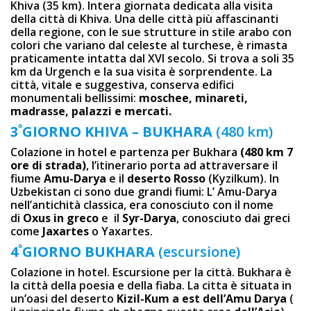
Khiva (35 km). Intera giornata dedicata alla visita
della città di Khiva. Una delle città più affascinanti
della regione, con le sue strutture in stile arabo con
colori che variano dal celeste al turchese, è rimasta
praticamente intatta dal XVI secolo. Si trova a soli 35
km da Urgench e la sua visita è sorprendente. La
città, vitale e suggestiva, conserva edifici
monumentali bellissimi:
moschee, minareti,
madrasse, palazzi e mercati.
º
3
GIORNO
KHIVA – BUKHARA
(480 km)
Colazione in hotel e partenza per Bukhara
(480 km 7
ore di strada)
, l’itinerario porta ad attraversare il
fiume
Amu-Darya
e il
deserto Rosso
(Kyzilkum). In
Uzbekistan ci sono due grandi fiumi: L’ Amu-Darya
nell’antichità classica, era conosciuto con il nome
di
Oxus in greco
e il
Syr-Darya
, conosciuto dai greci
come
Jaxartes
o Yaxartes.
º
4
GIORNO
BUKHARA
(escursione)
Colazione in hotel. Escursione per la città. Bukhara è
la città della poesia e della fiaba. La cittа è situata in
un’oasi del deserto
Kizil-Kum a est dell’Amu Darya
(