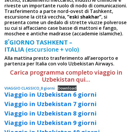
setifici, stabilimenti meccanici, industrie chimiche e
riveste un importante ruolo di nodo di comunicazioni.
Trasferimento a parte nord-ovest di Tashkent,
escursione la città vecchia,
“eski shakhar”
, si
presenta come un dedalo di strette viuzze polverose
su cui si affacciano case basse di mattoni e fango,
moschee e antiche madrasse (accademie islamiche).
º
8
GIORNO
TASHKENT –
ITALIA
(escursione + volo)
Alla mattina presto trasferimento all’aeroporto e
partenza per Italia con volo Uzbekistan Airways.
Carica programma completo viaggio in
Uzbekistan qui…
VIAGGIO CLASSICO_8 giorni
Download
Viaggio in Uzbekistan 6 giorni
Viaggio in Uzbekistan 7 giorni
Viaggio in Uzbekistan 8 giorni
Viaggio in Uzbekistan 9 giorni