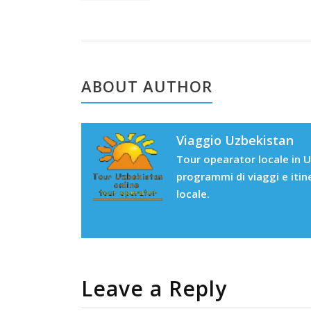
ABOUT AUTHOR
Viaggio Uzbekistan
Tour opearator locale in U
programmi di viaggi e itin
locale.
Leave a Reply