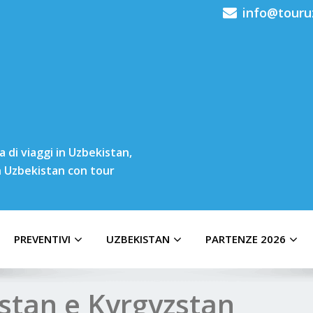
info@touru
 di viaggi in Uzbekistan,
in Uzbekistan con tour
PREVENTIVI
UZBEKISTAN
PARTENZE 2026
istan e Kyrgyzstan