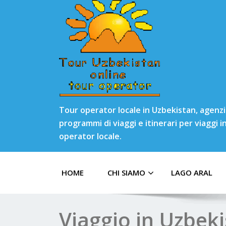
Tour operator locale in Uzbekistan, agenzia
programmi di viaggi e itinerari per viaggi 
operator locale.
HOME
CHI SIAMO
LAGO ARAL
Viaggio in Uzbek