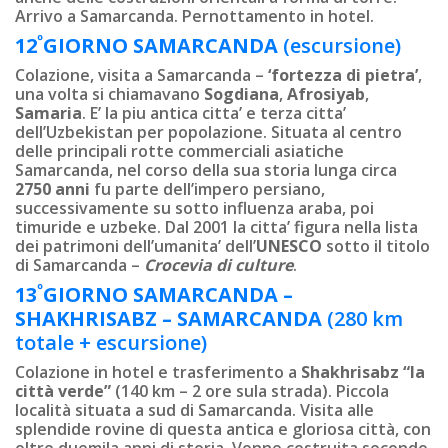
Arrivo a Samarcanda. Pernottamento in hotel.
º
12
GIORNO
SAMARCANDA
(escursione)
Colazione, visita a Samarcanda –
‘fortezza di pietra’
,
una volta si chiamavano
Sogdiana
,
Afrosiyab
,
Samaria
. E’ la piu antica citta’ e terza citta’
dell’Uzbekistan per popolazione. Situata al centro
delle principali rotte commerciali asiatiche
Samarcanda, nel corso della sua storia lunga circa
2750 anni
fu parte dell’impero persiano,
successivamente su sotto influenza araba, poi
timuride e uzbeke. Dal 2001 la citta’ figura nella lista
dei patrimoni dell’umanita’ dell’
UNESCO
sotto il titolo
di Samarcanda –
Crocevia di culture
.
º
13
GIORNO
SAMARCANDA –
SHAKHRISABZ – SAMARCANDA
(280 km
totale + escursione)
Colazione in hotel e trasferimento a
Shakhrisabz “la
città verde”
(140 km – 2 ore sula strada). Piccola
località situata a sud di Samarcanda. Visita alle
splendide rovine di questa antica e gloriosa città, con