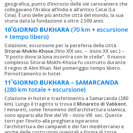
geografica, punto d’incrocio delle vie carovaniere che
collegavano l’Arabia all’India e all’antico Catai (La
Cina). È uno delle più antiche città del mondo, la sua
storia data la fondazione a oltre 2.500 anni.
º
10
GIORNO
BUKHARA
(70 km + escursione
+ tempo libero)
Colazione, escursione per la pereferia della città.
Sitorai-Mokhi-Khosa
(fino XIX sec. – inizio XX sec.) –
“il posto dove la luna incontra con le stelle”. Il nuovo
complesso Sitorai-Mokhi-Khosa fu costruito durante
il regno di Alim Khan. Nel pomeriggio tempo libero.
Pernottamento in hotel.
º
11
GIORNO BUKHARA – SAMARCANDA
(280 km totale + escursione)
Colazione in hotel e trasferimento a Samarcanda (280
km). Lungo il tragitto si trova il
Minareto di Vabkent
.
I minareti, come fenomeno dell’architettura islamica,
sono apparsi alla fine del VII – inizio VIII sec. Queste
torri per l’invito alla preghiera ispirarono
l’architettura dei campanili e dei fari mediterranei e
anche delle costruzioni orientali a forma di torre.