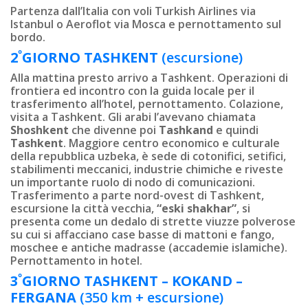
Partenza dall’Italia con voli Turkish Airlines via
Istanbul o Aeroflot via Mosca e pernottamento sul
bordo.
º
2
GIORNO
TASHKENT
(escursione)
Alla mattina presto arrivo a Tashkent. Operazioni di
frontiera ed incontro con la guida locale per il
trasferimento all’hotel, pernottamento. Colazione,
visita a Tashkent. Gli arabi l’avevano chiamata
Shoshkent
che divenne poi
Tashkand
e quindi
Tashkent
. Maggiore centro economico e culturale
della repubblica uzbeka, è sede di cotonifici, setifici,
stabilimenti meccanici, industrie chimiche e riveste
un importante ruolo di nodo di comunicazioni.
Trasferimento a parte nord-ovest di Tashkent,
escursione la città vecchia,
“eski shakhar”
, si
presenta come un dedalo di strette viuzze polverose
su cui si affacciano case basse di mattoni e fango,
moschee e antiche madrasse (accademie islamiche).
Pernottamento in hotel.
º
3
GIORNO
TASHKENT – KOKAND –
FERGANA
(350 km + escursione)