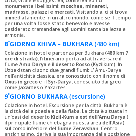
città, vitale e suggestiva, conserva edifici
monumentali bellissimi:
moschee, minareti,
madrasse, palazzi e mercati.
Visitandola, ci si trova
immediatamente in un altro mondo, come se il tempo
per una volta fosse stato benevolo e avesse
desiderato tramandare agli uomini tanta bellezza e
armonia.
º
8
GIORNO
KHIVA – BUKHARA
(480 km)
Colazione in hotel e partenza per Bukhara
(480 km 7
ore di strada)
, l’itinerario porta ad attraversare il
fiume
Amu-Darya
e il
deserto Rosso
(Kyzilkum). In
Uzbekistan ci sono due grandi fiumi: L’ Amu-Darya
nell’antichità classica, era conosciuto con il nome di
Oxus in greco
e il
Syr-Darya
, conosciuto dai greci
come
Jaxartes
o Yaxartes.
º
9
GIORNO
BUKHARA
(escursione)
Colazione in hotel. Escursione per la città. Bukhara è
la città della poesia e della fiaba. La cittа è situata in
un’oasi del deserto
Kizil-Kum a est dell’Amu Darya
(
il principale fiume ch ebagna questa area
dell’Asia
)
sul corso inferiore del
fiume Zeravshan
. Centro
antichissimo, deriva la sua importanza dalla posizione