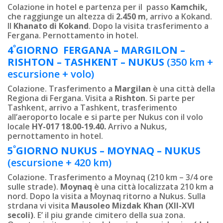
Colazione in hotel e partenza per il passo
Kamchik,
che raggiunge un altezza di
2.450 m
, arrivo a Kokand.
Il
Khanato di Kokand
. Dopo la visita trasferimento a
Fergana. Pernottamento in hotel.
º
4
GIORNO FERGANA – MARGILON –
RISHTON – TASHKENT – NUKUS
(350 km +
escursione + volo)
Colazione. Trasferimento a
Margilan
è una città della
Regiona di Fergana. Visita a
Rishton
. Si parte per
Tashkent, arrivo a Tashkent, trasferimento
all’aeroporto locale e si parte per Nukus con il volo
locale
HY-017 18.00-19.40.
Arrivo a Nukus,
pernottamento in hotel.
º
5
GIORNO
NUKUS –
MOYNAQ
–
NUKUS
(escursione + 420 km)
Colazione. Trasferimento a Moynaq (210 km – 3/4 ore
sulle strade).
Moynaq
è una città localizzata 210 km a
nord. Dopo la visita a Moynaq ritorno a Nukus. Sulla
strdana vi visita
Mausoleo Mizdak Khan (XII-XVI
secoli)
. E’ il piu grande cimitero della sua zona.