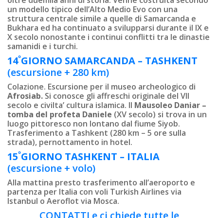
oltre duemila anni di storia. Venne costruita secondo
un modello tipico dell’Alto Medio Evo con una
struttura centrale simile a quelle di Samarcanda e
Bukhara ed ha continuato a svilupparsi durante il IX e
X secolo nonostante i continui conflitti tra le dinastie
samanidi e i turchi.
º
14
GIORNO
SAMARCANDA – TASHKENT
(escursione + 280 km)
Colazione. Escursione per il museo archeologico di
Afrosiab.
Si conosce gli affreschi originale del VII
secolo e civilta’ cultura islamica. Il
Mausoleo Daniar –
tomba del profeta Daniele
(XV secolo) si trova in un
luogo pittoresco non lontano dal fiume Siyob.
Trasferimento a Tashkent (280 km – 5 ore sulla
strada), pernottamento in hotel.
º
15
GIORNO
TASHKENT – ITALIA
(escursione + volo)
Alla mattina presto trasferimento all’aeroporto e
partenza per Italia con voli Turkish Airlines via
Istanbul o Aeroflot via Mosca.
CONTATTI e ci chiede tutte le