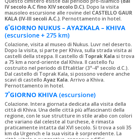
Questo cimitero esiste dal periodo pro-islamico
(dal
IV secolo A.C fino XIV secolo D.C)
. Dopo la visita
mausoleo escursione alle rovine del
CASTELLO GAUR
KALA (IV-III secoli A.C.)
. Pernottamento in hotel.
º
6
GIORNO
NUKUS –
AYAZKALA
–
KHIVA
(escursione + 275 km)
Colazione, visita al museo di Nukus. Luvr nel deserto.
Dopo la visita, si parte per Khiva, sulla strada visita ai
castelli della steppa. Il castello di
Toprak Kala
si trova
a 75 km a nord-oriente dal Khiva. Il castello fu
costruito nel periodo di Eftalitlar (3°-4° secolo d.C.).
Dal castello di Toprak Kala, si possono vedere anche
scavi di castello
Ayaz Kala
. Arrivo a Khiva.
Pernottamento in hotel.
º
7
GIORNO
KHIVA
(escursione)
Colazione. Intera giornata dedicata alla visita della
città di Khiva. Una delle città più affascinanti della
regione, con le sue strutture in stile arabo con colori
che variano dal celeste al turchese, è rimasta
praticamente intatta dal XVI secolo. Si trova a soli 35
km da Urgench e la sua visita è sorprendente. La