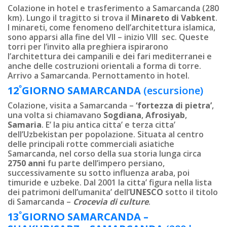
Colazione in hotel e trasferimento a Samarcanda (280
km). Lungo il tragitto si trova il
Minareto di Vabkent
.
I minareti, come fenomeno dell’architettura islamica,
sono apparsi alla fine del VII – inizio VIII sec. Queste
torri per l’invito alla preghiera ispirarono
l’architettura dei campanili e dei fari mediterranei e
anche delle costruzioni orientali a forma di torre.
Arrivo a Samarcanda. Pernottamento in hotel.
º
12
GIORNO
SAMARCANDA
(escursione)
Colazione, visita a Samarcanda –
‘fortezza di pietra’
,
una volta si chiamavano
Sogdiana
,
Afrosiyab
,
Samaria
. E’ la piu antica citta’ e terza citta’
dell’Uzbekistan per popolazione. Situata al centro
delle principali rotte commerciali asiatiche
Samarcanda, nel corso della sua storia lunga circa
2750 anni
fu parte dell’impero persiano,
successivamente su sotto influenza araba, poi
timuride e uzbeke. Dal 2001 la citta’ figura nella lista
dei patrimoni dell’umanita’ dell’
UNESCO
sotto il titolo
di Samarcanda –
Crocevia di culture
.
º
13
GIORNO
SAMARCANDA –