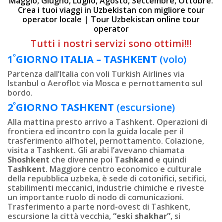
Maggio, Giugno, Luglio, Agosto, Settembre, Ottobre.
Crea i tuoi viaggi in Uzbekistan con migliore tour
operator locale | Tour Uzbekistan online tour
operator
Tutti i nostri servizi sono ottimi!!!
º
1
GIORNO
ITALIA – TASHKENT
(volo)
Partenza dall’Italia con voli Turkish Airlines via
Istanbul o Aeroflot via Mosca e pernottamento sul
bordo.
º
2
GIORNO
TASHKENT
(escursione)
Alla mattina presto arrivo a Tashkent. Operazioni di
frontiera ed incontro con la guida locale per il
trasferimento all’hotel, pernottamento. Colazione,
visita a Tashkent. Gli arabi l’avevano chiamata
Shoshkent
che divenne poi
Tashkand
e quindi
Tashkent
. Maggiore centro economico e culturale
della repubblica uzbeka, è sede di cotonifici, setifici,
stabilimenti meccanici, industrie chimiche e riveste
un importante ruolo di nodo di comunicazioni.
Trasferimento a parte nord-ovest di Tashkent,
escursione la città vecchia,
“eski shakhar”
, si