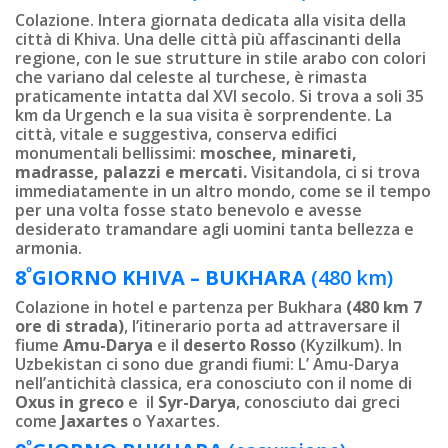
Colazione. Intera giornata dedicata alla visita della
città di Khiva. Una delle città più affascinanti della
regione, con le sue strutture in stile arabo con colori
che variano dal celeste al turchese, è rimasta
praticamente intatta dal XVI secolo. Si trova a soli 35
km da Urgench e la sua visita è sorprendente. La
città, vitale e suggestiva, conserva edifici
monumentali bellissimi:
moschee, minareti,
madrasse, palazzi e mercati.
Visitandola, ci si trova
immediatamente in un altro mondo, come se il tempo
per una volta fosse stato benevolo e avesse
desiderato tramandare agli uomini tanta bellezza e
armonia.
º
8
GIORNO
KHIVA – BUKHARA
(480 km)
Colazione in hotel e partenza per Bukhara
(480 km 7
ore di strada)
, l’itinerario porta ad attraversare il
fiume
Amu-Darya
e il
deserto Rosso
(Kyzilkum). In
Uzbekistan ci sono due grandi fiumi: L’ Amu-Darya
nell’antichità classica, era conosciuto con il nome di
Oxus in greco
e il
Syr-Darya
, conosciuto dai greci
come
Jaxartes
o Yaxartes.
º