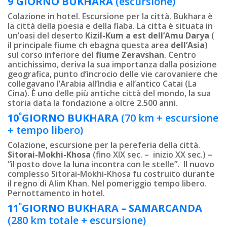
9
GIORNO
BUKHARA
(escursione)
Colazione in hotel. Escursione per la città. Bukhara è
la città della poesia e della fiaba. La cittа è situata in
un’oasi del deserto
Kizil-Kum a est dell’Amu Darya
(
il principale fiume ch ebagna questa area
dell’Asia
)
sul corso inferiore del
fiume Zeravshan
. Centro
antichissimo, deriva la sua importanza dalla posizione
geografica, punto d’incrocio delle vie carovaniere che
collegavano l’Arabia all’India e all’antico Catai (La
Cina). È uno delle più antiche città del mondo, la sua
storia data la fondazione a oltre 2.500 anni.
º
10
GIORNO
BUKHARA
(70 km + escursione
+ tempo libero)
Colazione, escursione per la pereferia della città.
Sitorai-Mokhi-Khosa
(fino XIX sec. – inizio XX sec.) –
“il posto dove la luna incontra con le stelle”. Il nuovo
complesso Sitorai-Mokhi-Khosa fu costruito durante
il regno di Alim Khan. Nel pomeriggio tempo libero.
Pernottamento in hotel.
º
11
GIORNO BUKHARA – SAMARCANDA
(280 km totale + escursione)