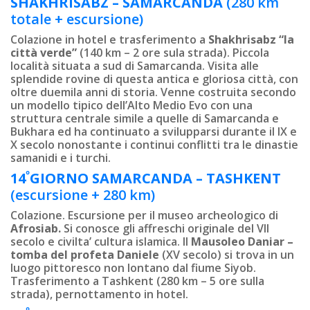
SHAKHRISABZ – SAMARCANDA
(280 km
totale + escursione)
Colazione in hotel e trasferimento a
Shakhrisabz “la
città verde”
(140 km – 2 ore sula strada). Piccola
località situata a sud di Samarcanda. Visita alle
splendide rovine di questa antica e gloriosa città, con
oltre duemila anni di storia. Venne costruita secondo
un modello tipico dell’Alto Medio Evo con una
struttura centrale simile a quelle di Samarcanda e
Bukhara ed ha continuato a svilupparsi durante il IX e
X secolo nonostante i continui conflitti tra le dinastie
samanidi e i turchi.
º
14
GIORNO
SAMARCANDA – TASHKENT
(escursione + 280 km)
Colazione. Escursione per il museo archeologico di
Afrosiab.
Si conosce gli affreschi originale del VII
secolo e civilta’ cultura islamica. Il
Mausoleo Daniar –
tomba del profeta Daniele
(XV secolo) si trova in un
luogo pittoresco non lontano dal fiume Siyob.
Trasferimento a Tashkent (280 km – 5 ore sulla
strada), pernottamento in hotel.