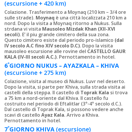
(escursione + 420 km)
Colazione. Trasferimento a Moynaq (210 km – 3/4 ore
sulle strade).
Moynaq
è una città localizzata 210 km a
nord. Dopo la visita a Moynaq ritorno a Nukus. Sulla
strdana vi visita
Mausoleo Mizdak Khan (XII-XVI
secoli)
. E’ il piu grande cimitero della sua zona.
Questo cimitero esiste dal periodo pro-islamico
(dal
IV secolo A.C fino XIV secolo D.C)
. Dopo la visita
mausoleo escursione alle rovine del
CASTELLO GAUR
KALA (IV-III secoli A.C.)
. Pernottamento in hotel.
º
6
GIORNO
NUKUS –
AYAZKALA
–
KHIVA
(escursione + 275 km)
Colazione, visita al museo di Nukus. Luvr nel deserto.
Dopo la visita, si parte per Khiva, sulla strada visita ai
castelli della steppa. Il castello di
Toprak Kala
si trova
a 75 km a nord-oriente dal Khiva. Il castello fu
costruito nel periodo di Eftalitlar (3°-4° secolo d.C.).
Dal castello di Toprak Kala, si possono vedere anche
scavi di castello
Ayaz Kala
. Arrivo a Khiva.
Pernottamento in hotel.
º
7
GIORNO
KHIVA
(escursione)