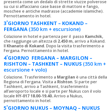
presenta come un dedalo di strette viuzze polverose
su cui si affacciano case basse di mattoni e fango,
moschee e antiche madrasse (accademie islamiche).
Pernottamento in hotel.
º
3
GIORNO
TASHKENT – KOKAND –
FERGANA
(350 km + escursione)
Colazione in hotel e partenza per il passo
Kamchik,
che raggiunge un altezza di
2.450 m
, arrivo a Kokand.
Il
Khanato di Kokand
. Dopo la visita trasferimento a
Fergana. Pernottamento in hotel.
º
4
GIORNO FERGANA – MARGILON –
RISHTON – TASHKENT – NUKUS
(350 km +
escursione + volo)
Colazione. Trasferimento a
Margilan
è una città della
Regiona di Fergana. Visita a
Rishton
. Si parte per
Tashkent, arrivo a Tashkent, trasferimento
all’aeroporto locale e si parte per Nukus con il volo
locale
HY-017 18.00-19.40.
Arrivo a Nukus,
pernottamento in hotel.
º
5
GIORNO
NUKUS –
MOYNAQ
–
NUKUS