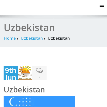
Tog
Uzbekistan
Home
Uzbekistan
Uzbekistan
9th
Jun
0
e
Uzbekistan
202
0