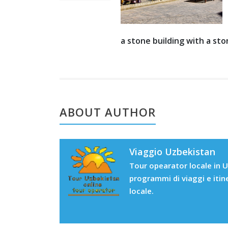
a stone building with a st
ABOUT AUTHOR
Viaggio Uzbekistan
Tour opearator locale in U
programmi di viaggi e itin
locale.