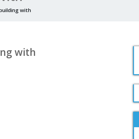
building with
ing with