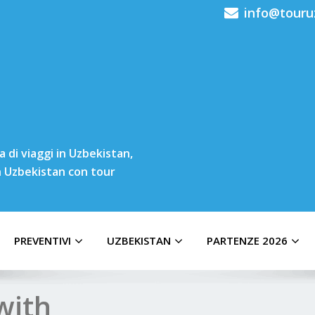
info@touru
 di viaggi in Uzbekistan,
in Uzbekistan con tour
PREVENTIVI
UZBEKISTAN
PARTENZE 2026
with