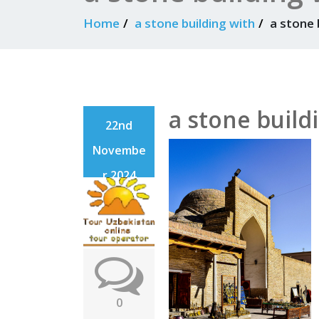
Home
a stone building with
a stone 
a stone build
22nd
Novembe
r 2024
0