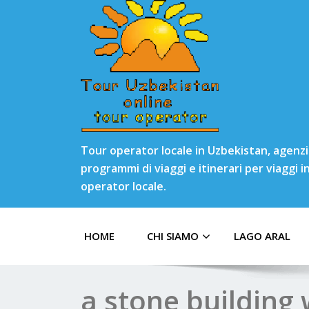
Tour operator locale in Uzbekistan, agenzia
programmi di viaggi e itinerari per viaggi 
operator locale.
HOME
CHI SIAMO
LAGO ARAL
a stone building 